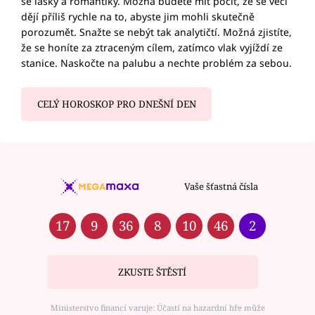
se lásky a romantiky. Možná budete mít pocit, že se věci
dějí příliš rychle na to, abyste jim mohli skutečně
porozumět. Snažte se nebýt tak analytičtí. Možná zjistíte,
že se honíte za ztraceným cílem, zatímco vlak vyjíždí ze
stanice. Naskočte na palubu a nechte problém za sebou.
CELÝ HOROSKOP PRO DNEŠNÍ DEN
Vaše šťastná čísla
17
9
36
8
10
46
2
ZKUSTE ŠTĚSTÍ
Ministerstvo financí varuje: Účastí na hazardní hře může