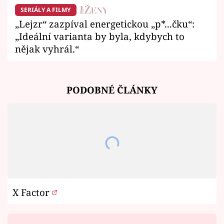
SERIÁLY A FILMY
„Lejzr“ zazpíval energetickou „p*...čku“:
„Ideální varianta by byla, kdybych to
nějak vyhrál.“
PODOBNÉ ČLÁNKY
X Factor