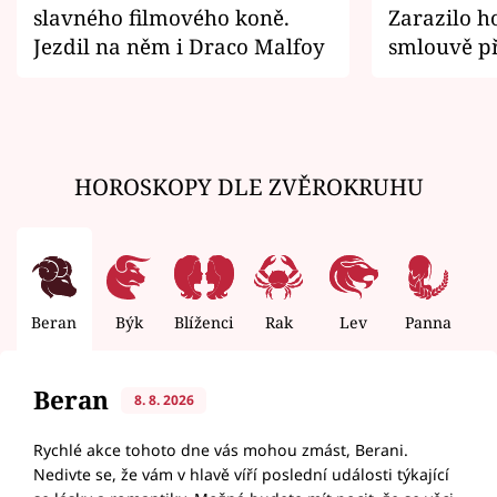
slavného filmového koně.
Zarazilo ho
Jezdil na něm i Draco Malfoy
smlouvě př
zemřít
HOROSKOPY DLE ZVĚROKRUHU
Beran
Býk
Blíženci
Rak
Lev
Panna
V
Beran
8. 8. 2026
Rychlé akce tohoto dne vás mohou zmást, Berani.
Nedivte se, že vám v hlavě víří poslední události týkající