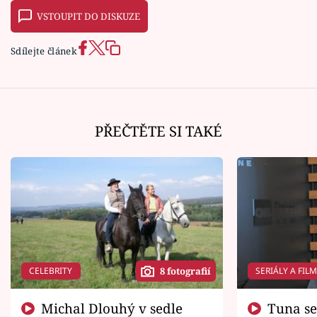
VSTOUPIT DO DISKUZE
Sdílejte článek
PŘEČTĚTE SI TAKÉ
CELEBRITY
SERIÁLY A FIL
8 fotografií
Michal Dlouhý v sedle
Tuna se chtěl vrátit domů.