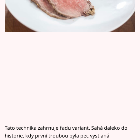
Horoskopy
neděli další díl pořadu Zdeňkova akademie, ať
víte o této kuchařské technice více.
Sledujte prima+
Filmový festival Karlovy Vary
Pořady
Mámy sobě
Přihlášení
Sledujte nás
Tato technika zahrnuje řadu variant. Sahá daleko do
historie, kdy první troubou byla pec vystlaná