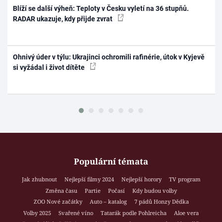
Blíží se další výheň: Teploty v Česku vyletí na 36 stupňů.
RADAR ukazuje, kdy přijde zvrat
Ohnivý úder v týlu: Ukrajinci ochromili rafinérie, útok v Kyjevě
si vyžádal i život dítěte
Populární témata
Jak zhubnout
Nejlepší filmy 2024
Nejlepší horory
TV program
Změna času
Partie
Počasí
Kdy budou volby
ZOO Nové začátky
Auto – katalog
7 pádů Honzy Dědka
Volby 2025
Svařené víno
Tatarák podle Pohlreicha
Aloe vera