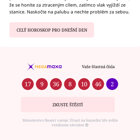
že se honíte za ztraceným cílem, zatímco vlak vyjíždí ze
stanice. Naskočte na palubu a nechte problém za sebou.
CELÝ HOROSKOP PRO DNEŠNÍ DEN
Vaše šťastná čísla
17
9
36
8
10
46
2
ZKUSTE ŠTĚSTÍ
Ministerstvo financí varuje: Účastí na hazardní hře může
vzniknout závislost ⑱