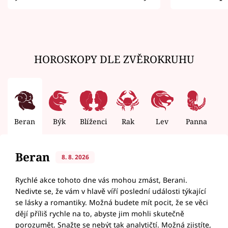
zemřít
HOROSKOPY DLE ZVĚROKRUHU
Beran
Býk
Blíženci
Rak
Lev
Panna
V
Beran
8. 8. 2026
Rychlé akce tohoto dne vás mohou zmást, Berani.
Nedivte se, že vám v hlavě víří poslední události týkající
se lásky a romantiky. Možná budete mít pocit, že se věci
dějí příliš rychle na to, abyste jim mohli skutečně
porozumět. Snažte se nebýt tak analytičtí. Možná zjistíte,