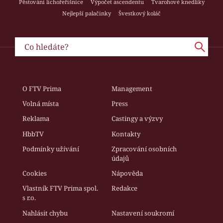
Pěstování lichořeřišnice
Výpočet ascendentu
Tvarohové knedlíky
Nejlepší palačinky
Švestkový koláč
O FTV Prima
Management
Volná místa
Press
Reklama
Castingy a výzvy
HbbTV
Kontakty
Podmínky užívání
Zpracování osobních
údajů
Cookies
Nápověda
Vlastník FTV Prima spol.
Redakce
s r.o.
Nahlásit chybu
Nastavení soukromí