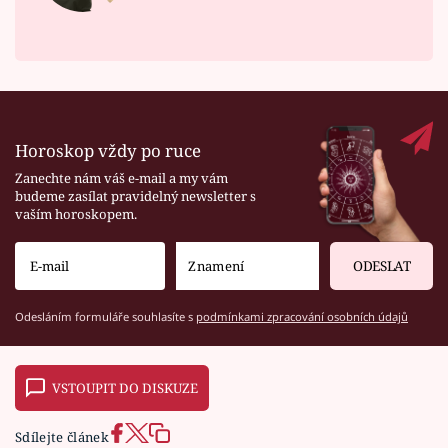
Horoskop vždy po ruce
Zanechte nám váš e-mail a my vám
budeme zasílat pravidelný newsletter s
vaším horoskopem.
ODESLAT
Odesláním formuláře souhlasíte s
podmínkami zpracování osobních údajů
VSTOUPIT DO DISKUZE
Sdílejte článek