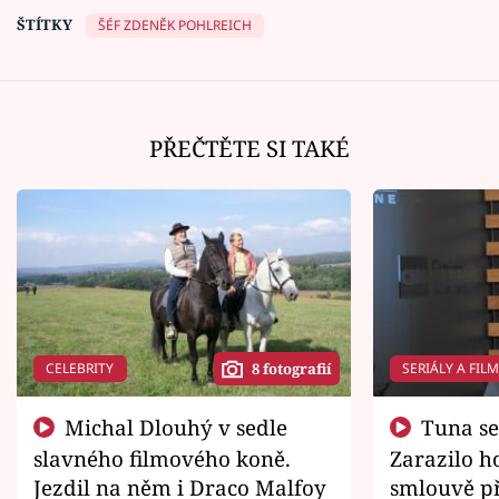
ŠTÍTKY
ŠÉF ZDENĚK POHLREICH
PŘEČTĚTE SI TAKÉ
CELEBRITY
SERIÁLY A FIL
8 fotografií
Michal Dlouhý v sedle
Tuna se chtěl vrátit domů.
slavného filmového koně.
Zarazilo ho
Jezdil na něm i Draco Malfoy
smlouvě př