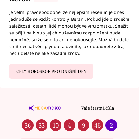
Je velmi pravděpodobné, že nejlepším řešením je dnes
jednoduše se vzdát kontroly, Berani. Pokud jde o srdeční
záležitosti, ostatní lidé mohou být ve víru zmatku. Snažit
se přijít na kloub jejich duševnímu rozpoložení bude
nemožné, takže se o to ani nepokoušejte. Možná budete
chtít nechat věci plynout a uvidíte, jak dopadnete zítra,
než uděláte nějaké zásadní kroky.
CELÝ HOROSKOP PRO DNEŠNÍ DEN
Vaše šťastná čísla
36
33
10
4
9
46
2