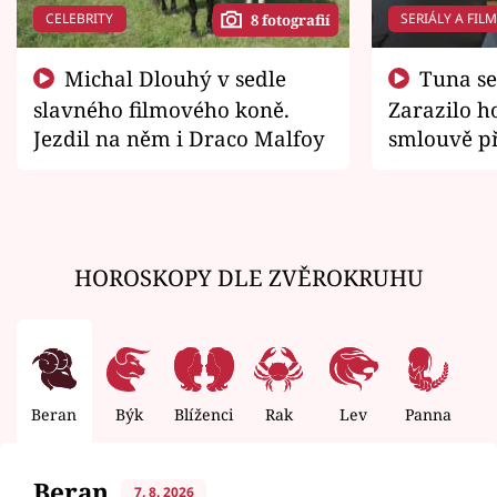
CELEBRITY
SERIÁLY A FIL
8 fotografií
Michal Dlouhý v sedle
Tuna se chtěl vrátit domů.
slavného filmového koně.
Zarazilo ho
Jezdil na něm i Draco Malfoy
smlouvě př
zemřít
HOROSKOPY DLE ZVĚROKRUHU
Beran
Býk
Blíženci
Rak
Lev
Panna
V
Beran
7. 8. 2026