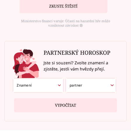
ZKUSTE ŠTĚSTÍ
Ministerstvo financí varuje: Účastí na hazardní hře může
vzniknout závislost ⑱
PARTNERSKÝ HOROSKOP
Jste si souzení? Zvolte znamení a
zjistěte, jestli vám hvězdy přejí.
VYPOČÍTAT