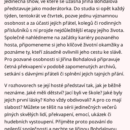
Jedinečná show, ve které se úžasná Jiřina Bohdalová
představuje jako moderátorka. Do studia si opět každý
týden, tentokrát ve čtvrtek, pozve jednu významnou
osobnost a za účasti jejích přátel, kolegů či rodinných
příslušníků s ní projde nejdůležitější etapy jejího života.
Společně nahlédneme na začátky kariéry pozvaného
hosta, připomeneme si jeho klíčové životní okamžiky a
poznáme ty, kteří zásadně ovlivnili jeho cestu ke slávě.
Pro pozvané osobnosti si Jiřina Bohdalová připravuje
četná překvapení v podobě zapomenutých archivů,
setkání s dávnými přáteli či splnění jejich tajných přání.
V rozhovorech se její hosté představí tak, jak je běžně
neznáme. Jaké měli dětství? Jací byli ve škole? Jaké byly
jejich první lásky? Koho vždy obdivovali? A pro co mají
slabost? Můžete se těšit na sérii jedinečných večerů
plných skvělých lidí, překvapení, emocí, ukázek či
hudebních vystoupení. Přijměte proto pozvání do
nejlepší společnosti a nechte se Jiřinou Bohdalovou