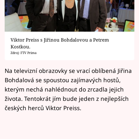
Horoskopy
Sledujte prima+
Filmový festival Karlovy Vary
Viktor Preiss s Jiřinou Bohdalovou a Petrem
Pořady
Kostkou.
Zdroj: FTV Prima
Mámy sobě
Na televizní obrazovky se vrací oblíbená Jiřina
Bohdalová se spoustou zajímavých hostů,
Přihlášení
kterým nechá nahlédnout do zrcadla jejich
života. Tentokrát jím bude jeden z nejlepších
Sledujte nás
českých herců Viktor Preiss.