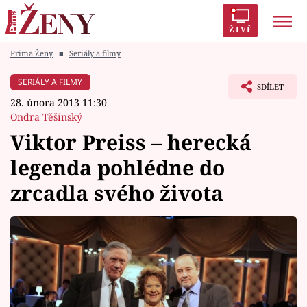
ŽIVĚ
Prima Ženy
■
Seriály a filmy
Trendy:
Polabí
Inspekce
Prostřeno!
AYTO?
SERIÁLY A FILMY
SDÍLET
Módní alarm
Zrádci
Proměny
28. února 2013 11:30
Ondra Těšínský
Viktor Preiss – herecká
legenda pohlédne do
Témata
zrcadla svého života
Celebrity
Vztahy
Seriály