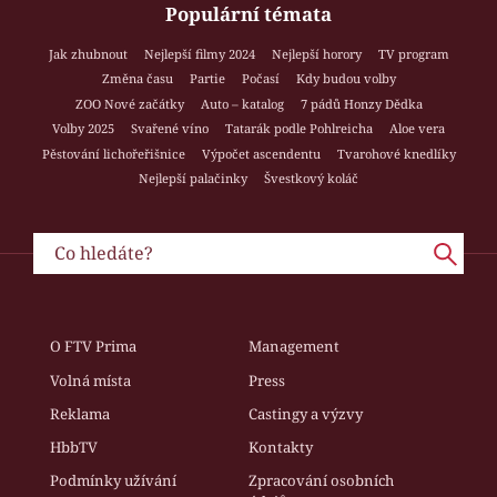
Populární témata
Jak zhubnout
Nejlepší filmy 2024
Nejlepší horory
TV program
Změna času
Partie
Počasí
Kdy budou volby
ZOO Nové začátky
Auto – katalog
7 pádů Honzy Dědka
Volby 2025
Svařené víno
Tatarák podle Pohlreicha
Aloe vera
Pěstování lichořeřišnice
Výpočet ascendentu
Tvarohové knedlíky
Nejlepší palačinky
Švestkový koláč
O FTV Prima
Management
Volná místa
Press
Reklama
Castingy a výzvy
HbbTV
Kontakty
Podmínky užívání
Zpracování osobních