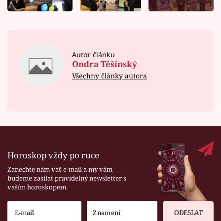
Autor článku
Ondra Těšínský
Všechny články autora
Horoskop vždy po ruce
Zanechte nám váš e-mail a my vám
budeme zasílat pravidelný newsletter s
vaším horoskopem.
ODESLAT