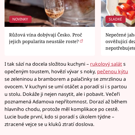
NOVINKY
SLADKÉ
Růžová vína dobývají Česko. Proč
Nepečené jah
jejich popularita neustále roste?
osvěžující dez
nepotřebujet
I tak sází na docela složitou kuchyni –
rukolový salát
s
opečeným toustem, hovězí vývar s noky,
pečenou kýtu
se zeleninou a bramborem a palačinky se zmrzlinou a
ovocem. V kuchyni se umí otáčet a poradí si i s partou
u stolu. Dokáže ji nejen nasytit, ale i pobavit. Večeři
poznamená Adamova nepřítomnost. Dorazí až během
hlavního chodu, protože měl komplikace po cestě.
Lucie bude první, kdo si poradí s úkolem týdne –
ztracené vejce se u kluků ztratí doslova.