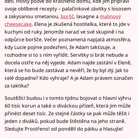
děti. Hosty pozve do krásného domu, kde jim připraví
svoje oblíbené recepty – palačinkové závitky s lososem
a zakysanou smetanou,
boršč
, lasagne a
malinový
cheesecake
. Elena je zkušená hostitelka, které to jde v
kuchyni od ruky. Jenomže narazí ve své skupině i na
odpůrce boršče. Večer poznamená napjatá atmosféra,
kdy Lucie pojme podezření, že Adam taktizuje, a
rozhodne si to s ním vyřídit. Servítky si brát nebude a
docela ostře na něj vyjede. Adam najde zastání v Eleně,
která se ho bude zastávat a nevěří, že by byl zlý. Jak to
celé dopadne? Kdo vyhraje? A je Adam právem označen
za taktika?
Soutěžící budou i v tomto týdnu bojovat o hlavní výhru
60 tisíc korun a také o diváckou přízeň, která jim může
přinést deset tisíc. Ze stejné částky se pak může těšit i
jeden z diváků, pokud bude štěstěna na jeho straně.
Sledujte Prostřeno! od pondělí do pátku a hlasujte!