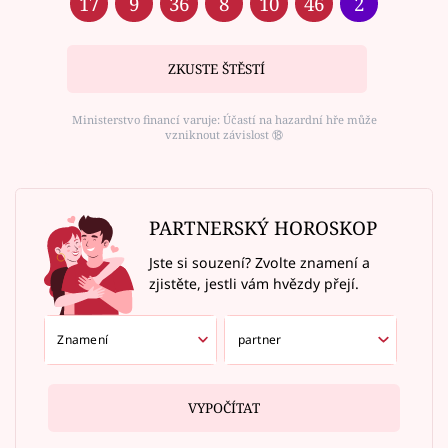
17
9
36
8
10
46
2
ZKUSTE ŠTĚSTÍ
Ministerstvo financí varuje: Účastí na hazardní hře může
vzniknout závislost ⑱
PARTNERSKÝ HOROSKOP
Jste si souzení? Zvolte znamení a
zjistěte, jestli vám hvězdy přejí.
VYPOČÍTAT