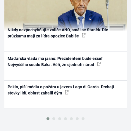
Nikdy nezpochybňujte voliče ANO, smál se Staněk. Dle
průzkumu mají za lídra opozice Babiše
Maďarská vláda má jasno: Prezidentem bude exšéf
Nejvyššího soudu Baka. Věří, že sjednotí národ
Peklo, píší média o požáru u jezera Lago di Garda. Prchají
stovky lidí, oblast zahalil dým