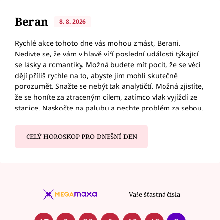
Beran
8. 8. 2026
Rychlé akce tohoto dne vás mohou zmást, Berani.
Nedivte se, že vám v hlavě víří poslední události týkající
se lásky a romantiky. Možná budete mít pocit, že se věci
dějí příliš rychle na to, abyste jim mohli skutečně
porozumět. Snažte se nebýt tak analytičtí. Možná zjistíte,
že se honíte za ztraceným cílem, zatímco vlak vyjíždí ze
stanice. Naskočte na palubu a nechte problém za sebou.
CELÝ HOROSKOP PRO DNEŠNÍ DEN
Vaše šťastná čísla