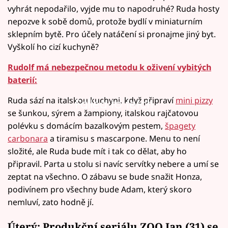
vyhrát nepodařilo, vyjde mu to napodruhé? Ruda hosty
nepozve k sobě domů, protože bydlí v miniaturním
sklepním bytě. Pro účely natáčení si pronajme jiný byt.
Vyškolí ho cizí kuchyně?
Rudolf má nebezpečnou metodu k oživení vybitých
baterií:
Ruda sází na italskou kuchyni, když připraví
mini pizzy
Failed to fetch
se šunkou, sýrem a žampiony, italskou rajčatovou
polévku s domácím bazalkovým pestem,
špagety
carbonara
a tiramisu s mascarpone. Menu to není
složité, ale Ruda bude mít i tak co dělat, aby ho
připravil. Parta u stolu si navíc servítky nebere a umí se
zeptat na všechno. O zábavu se bude snažit Honza,
podivínem pro všechny bude Adam, který skoro
nemluví, zato hodně jí.
Úterý: Produkční seriálu ZOO Jan (31) se