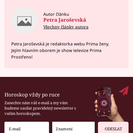
Autor článku
Petra Jaroševská
Všechny články autora
Petra Jaroševská je redaktorka webu Prima ženy.
Jejím hlavním oborem je show televize Prima
Prostřeno!
Horoskop vždy po ruce
Zanechte nám váš e-mail a my vám
budeme zasílat pravidelný newsletter s
vaším horoskopem.
ODESLAT