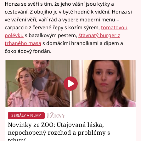
Honza se svěří s tím, že jeho vášní jsou kytky a
cestování. Z obojího je v bytě hodně k vidění. Honza si
ve vaření věří, vaří rád a vybere moderní menu –
carpaccio z červené řepy s kozím sýrem,
tomatovou
polévku
s bazalkovým pestem,
šťavnatý burger z
trhaného masa
s domácími hranolkami a dipem a
čokoládový fondán.
SERIÁLY A FILMY
Novinky ze ZOO: Utajovaná láska,
nepochopený rozchod a problémy s
tchyní