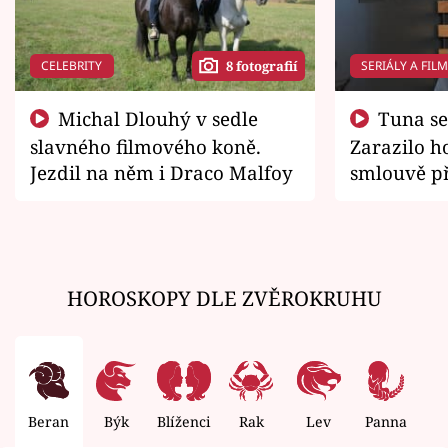
CELEBRITY
SERIÁLY A FIL
8 fotografií
Michal Dlouhý v sedle
Tuna se chtěl vrátit domů.
slavného filmového koně.
Zarazilo ho
Jezdil na něm i Draco Malfoy
smlouvě př
zemřít
HOROSKOPY DLE ZVĚROKRUHU
Beran
Býk
Blíženci
Rak
Lev
Panna
V