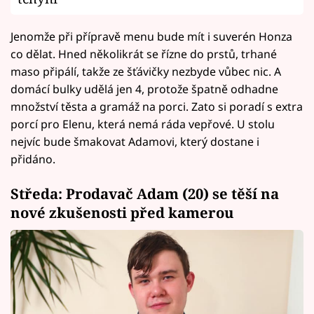
Jenomže při přípravě menu bude mít i suverén Honza
co dělat. Hned několikrát se řízne do prstů, trhané
maso připálí, takže ze šťávičky nezbyde vůbec nic. A
domácí bulky udělá jen 4, protože špatně odhadne
množství těsta a gramáž na porci. Zato si poradí s extra
porcí pro Elenu, která nemá ráda vepřové. U stolu
nejvíc bude šmakovat Adamovi, který dostane i
přidáno.
Středa: Prodavač Adam (20) se těší na
nové zkušenosti před kamerou