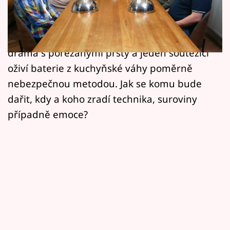
Horoskopy
Už v pondělí se můžete těšit na další porci
receptů a napětí. Tentokrát z Prahy a
Sledujte prima+
Středočeského kraje. Chybět nebude krvavé
Filmový festival Karlovy Vary
drama s pořezanými prsty a jeden soutěžící
oživí baterie z kuchyňské váhy poměrně
Pořady
nebezpečnou metodou. Jak se komu bude
dařit, kdy a koho zradí technika, suroviny
Mámy sobě
případně emoce?
Přihlášení
Sledujte nás