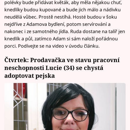
polévky bude přidávat květák, aby měla nějakou chuť,
knedlíky budou kupované a bude jich málo a nádivku
neudělá vůbec. Prostě nestíhá. Hosté budou v šoku
nejdříve z Adamova bydlení, potom servírování a
nakonec i ze samotného jídla. Ruda dostane na talíř jen
knedlík a půl, zatímco Adam si sám naloží pořádnou
porci. Podívejte se na video v úvodu článku.
Čtvrtek: Prodavačka ve stavu pracovní
neschopnosti Lucie (34) se chystá
adoptovat pejska