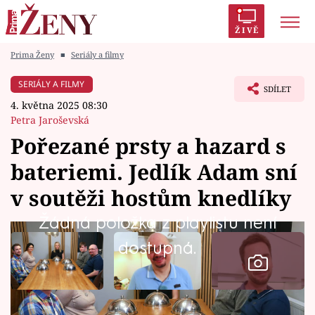
ŽIVĚ
Prima Ženy
■
Seriály a filmy
Trendy:
Polabí
Inspekce
Prostřeno!
AYTO?
SERIÁLY A FILMY
SDÍLET
Módní alarm
Zrádci
Proměny
4. května 2025 08:30
Petra Jaroševská
Pořezané prsty a hazard s
bateriemi. Jedlík Adam sní
Témata
v soutěži hostům knedlíky
Celebrity
Žádná položka z playlistu není
dostupná.
Vztahy
Seriály