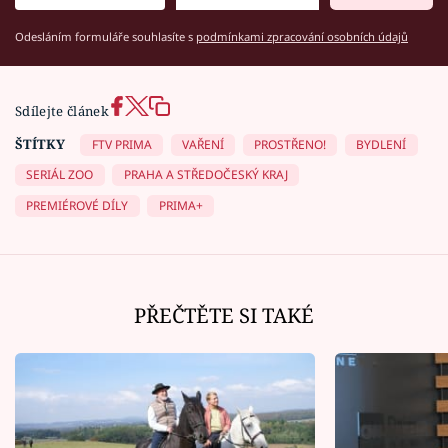
Odesláním formuláře souhlasíte s
podmínkami zpracování osobních údajů
Sdílejte článek
ŠTÍTKY
FTV PRIMA
VAŘENÍ
PROSTŘENO!
BYDLENÍ
SERIÁL ZOO
PRAHA A STŘEDOČESKÝ KRAJ
PREMIÉROVÉ DÍLY
PRIMA+
PŘEČTĚTE SI TAKÉ