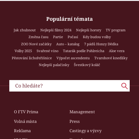
Populární témata
Jak zhubnout
Nejlepší filmy 2024
Nejlepší horory
TV program
Změna času
Partie
Počasí
Kdy budou volby
ZOO Nové začátky
Auto – katalog
7 pádů Honzy Dědka
Volby 2025
Svařené víno
Tatarák podle Pohlreicha
Aloe vera
Pěstování lichořeřišnice
Výpočet ascendentu
Tvarohové knedlíky
Nejlepší palačinky
Švestkový koláč
O FTV Prima
Management
Volná místa
Press
Reklama
Castingy a výzvy