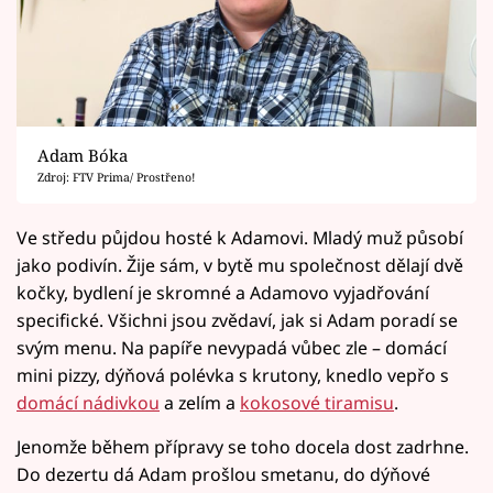
Adam Bóka
Zdroj: FTV Prima/ Prostřeno!
Ve středu půjdou hosté k Adamovi. Mladý muž působí
jako podivín. Žije sám, v bytě mu společnost dělají dvě
kočky, bydlení je skromné a Adamovo vyjadřování
specifické. Všichni jsou zvědaví, jak si Adam poradí se
svým menu. Na papíře nevypadá vůbec zle – domácí
mini pizzy, dýňová polévka s krutony, knedlo vepřo s
domácí nádivkou
a zelím a
kokosové tiramisu
.
Jenomže během přípravy se toho docela dost zadrhne.
Do dezertu dá Adam prošlou smetanu, do dýňové