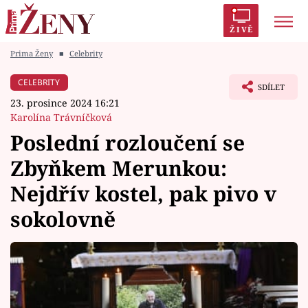
ŽIVĚ
Prima Ženy
■
Celebrity
Trendy:
Polabí
Inspekce
Prostřeno!
AYTO?
CELEBRITY
SDÍLET
Módní alarm
Zrádci
Proměny
23. prosince 2024 16:21
Karolína Trávníčková
Poslední rozloučení se
Zbyňkem Merunkou:
Témata
Nejdřív kostel, pak pivo v
Celebrity
sokolovně
Vztahy
Seriály