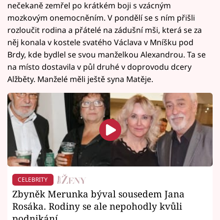
nečekaně zemřel po krátkém boji s vzácným
mozkovým onemocněním. V pondělí se s ním přišli
rozloučit rodina a přátelé na zádušní mši, která se za
něj konala v kostele svatého Václava v Mníšku pod
Brdy, kde bydlel se svou manželkou Alexandrou. Ta se
na místo dostavila v půl druhé v doprovodu dcery
Alžběty. Manželé měli ještě syna Matěje.
CELEBRITY
Zbyněk Merunka býval sousedem Jana
Rosáka. Rodiny se ale nepohodly kvůli
podnikání