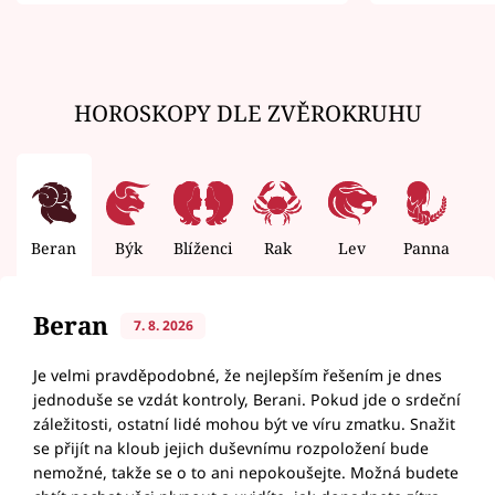
zemřít
HOROSKOPY DLE ZVĚROKRUHU
Beran
Býk
Blíženci
Rak
Lev
Panna
V
Beran
7. 8. 2026
Je velmi pravděpodobné, že nejlepším řešením je dnes
jednoduše se vzdát kontroly, Berani. Pokud jde o srdeční
záležitosti, ostatní lidé mohou být ve víru zmatku. Snažit
se přijít na kloub jejich duševnímu rozpoložení bude
nemožné, takže se o to ani nepokoušejte. Možná budete