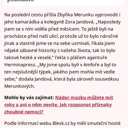
Na poslední cestu přišla Zbyňka Merunku vyprovodit i
jeho kamarádka a kolegyně Zora Jandová. „Naposledy
jsem se s ním viděla před měsícem. To ještě byli na
procházce před naší ulicí, protože už to bylo náročné
jinak a vlastně jsme se na sebe usmívali, říkala jsem
nějaké zábavné historky z našeho života, tak to bylo
takové hezké a veselé,“ řekla s pláčem agentuře
Herminapress. „My jsme spolu byli v Amfoře a byl to
ten nejslušnější týpek, jakého jsem mohla mít vedle
sebe,“ dodala Jandová, která byla zároveň sousedkou
Merunkových.
Mohlo by vás zajímat:
Nádor mozku můžete mít
roky a ani o něm nevíte. Jak rozpoznat příznaky
zhoubné nemoci?
Podle informací webu Blesk.cz by měli smuteční hosté