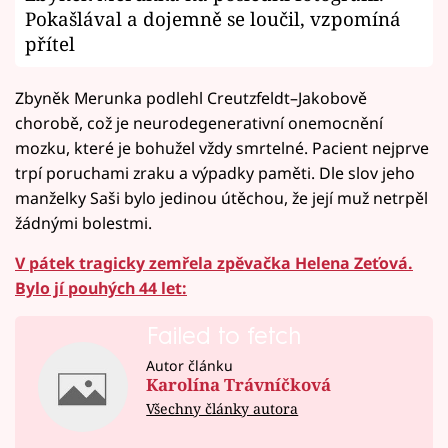
Pokašlával a dojemně se loučil, vzpomíná
přítel
Zbyněk Merunka podlehl Creutzfeldt–Jakobově
chorobě, což je neurodegenerativní onemocnění
mozku, které je bohužel vždy smrtelné. Pacient nejprve
trpí poruchami zraku a výpadky paměti. Dle slov jeho
manželky Saši bylo jedinou útěchou, že její muž netrpěl
žádnými bolestmi.
V pátek tragicky zemřela zpěvačka Helena Zeťová.
Bylo jí pouhých 44 let:
Failed to fetch
Autor článku
Karolína Trávníčková
Všechny články autora