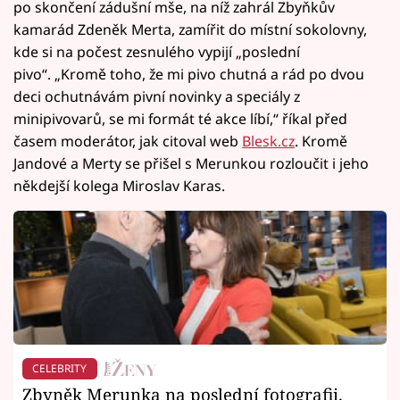
po skončení zádušní mše, na níž zahrál Zbyňkův
kamarád Zdeněk Merta, zamířit do místní sokolovny,
kde si na počest zesnulého vypijí „poslední
pivo“. „Kromě toho, že mi pivo chutná a rád po dvou
deci ochutnávám pivní novinky a speciály z
minipivovarů, se mi formát té akce líbí,“ říkal před
časem moderátor, jak citoval web
Blesk.cz
. Kromě
Jandové a Merty se přišel s Merunkou rozloučit i jeho
někdejší kolega Miroslav Karas.
CELEBRITY
Zbyněk Merunka na poslední fotografii.