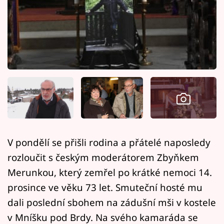
Horoskopy
Sledujte prima+
Filmový festival Karlovy Vary
Pořady
Mámy sobě
Přihlášení
V pondělí se přišli rodina a přátelé naposledy
rozloučit s českým moderátorem Zbyňkem
Sledujte nás
Merunkou, který zemřel po krátké nemoci 14.
prosince ve věku 73 let. Smuteční hosté mu
dali poslední sbohem na zádušní mši v kostele
v Mníšku pod Brdy. Na svého kamaráda se