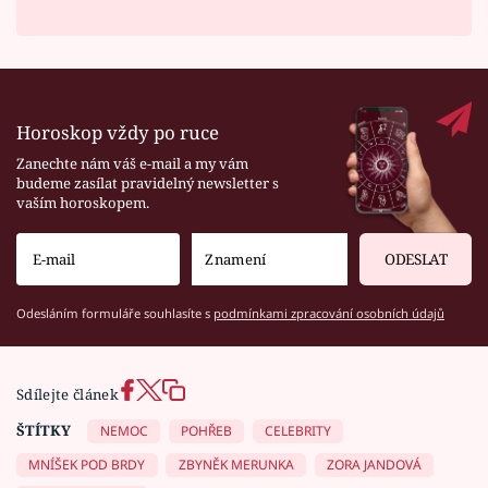
Horoskop vždy po ruce
Zanechte nám váš e-mail a my vám
budeme zasílat pravidelný newsletter s
vaším horoskopem.
ODESLAT
Odesláním formuláře souhlasíte s
podmínkami zpracování osobních údajů
Sdílejte článek
ŠTÍTKY
NEMOC
POHŘEB
CELEBRITY
MNÍŠEK POD BRDY
ZBYNĚK MERUNKA
ZORA JANDOVÁ