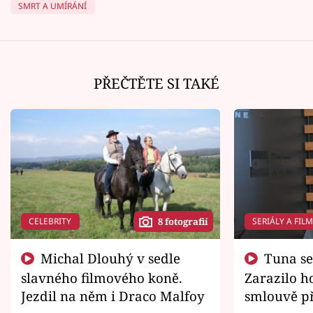
SMRT A UMÍRÁNÍ
PŘEČTĚTE SI TAKÉ
CELEBRITY
SERIÁLY A FIL
8 fotografií
Michal Dlouhý v sedle
Tuna se chtěl vrátit domů.
slavného filmového koně.
Zarazilo ho
Jezdil na něm i Draco Malfoy
smlouvě př