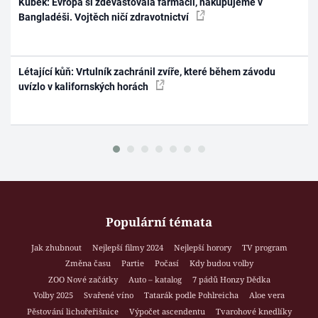
Kubek: Evropa si zdevastovala farmacii, nakupujeme v
Bangladéši. Vojtěch ničí zdravotnictví
Létající kůň: Vrtulník zachránil zvíře, které během závodu
uvízlo v kalifornských horách
Populární témata
Jak zhubnout
Nejlepší filmy 2024
Nejlepší horory
TV program
Změna času
Partie
Počasí
Kdy budou volby
ZOO Nové začátky
Auto – katalog
7 pádů Honzy Dědka
Volby 2025
Svařené víno
Tatarák podle Pohlreicha
Aloe vera
Pěstování lichořeřišnice
Výpočet ascendentu
Tvarohové knedlíky