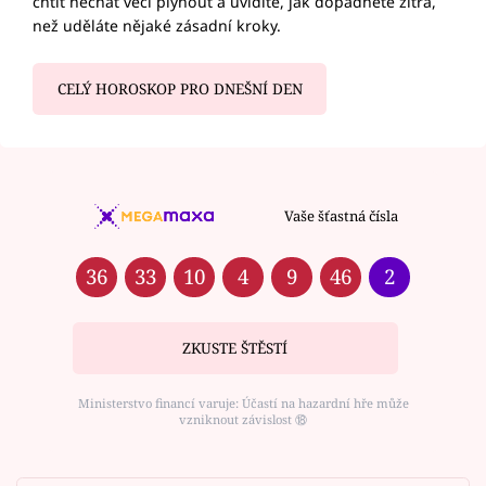
chtít nechat věci plynout a uvidíte, jak dopadnete zítra,
než uděláte nějaké zásadní kroky.
CELÝ HOROSKOP PRO DNEŠNÍ DEN
Vaše šťastná čísla
36
33
10
4
9
46
2
ZKUSTE ŠTĚSTÍ
Ministerstvo financí varuje: Účastí na hazardní hře může
vzniknout závislost ⑱