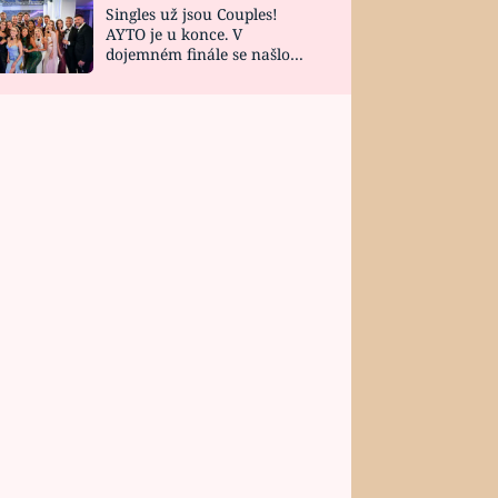
Singles už jsou Couples!
AYTO je u konce. V
dojemném finále se našlo
všech 10 Perfect Matchů