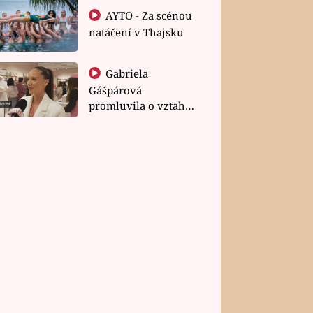
AYTO - Za scénou
natáčení v Thajsku
Gabriela
Gášpárová
promluvila o vztahu
a zakládání rodiny