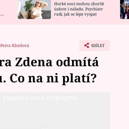
Horké noci mohou zhoršit
NOVINKY
ZAHRADA
úzkost i náladu. Psychiatr
 a
radí, jak se lépe vyspat
VIDEORECEPTY
DESIGN
Petra Kloidová
SDÍLET
ra Zdena odmítá
. Co na ni platí?
playlistu není dostupná.
nami moc neumí. Natož s těmi malými,
 Jak dostat nezbednou nevlastní dceru
 se na exkluzivní ukázku z nového