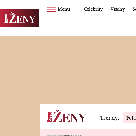
Menu
Celebrity
Vztahy
S
Seriály
Životní styl
ZOO
DIETY A HUBNUTÍ
PROSTŘENO!
CESTOVÁNÍ A
DOVOLENÁ
DUCH
ZDRAVÍ
Trendy:
Pola
Horoskopy
Video
ASTROČLÁNKY
SERIÁLY