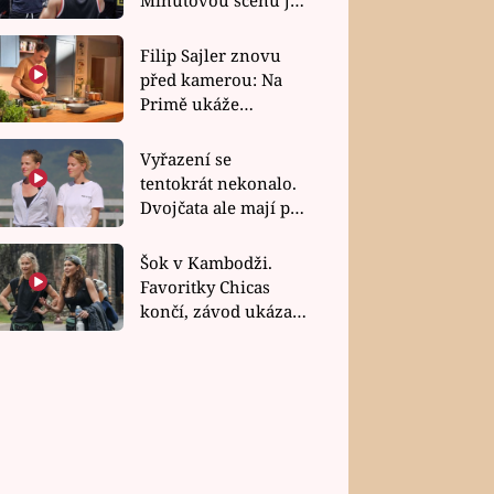
bez dubla
Filip Sajler znovu
před kamerou: Na
Primě ukáže
poctivou kuchyni i
rychlé recepty
Vyřazení se
tentokrát nekonalo.
Dvojčata ale mají po
uzavření třetí etapy
závodu nůž na krku
Šok v Kambodži.
Favoritky Chicas
končí, závod ukázal
svou nejtvrdší tvář