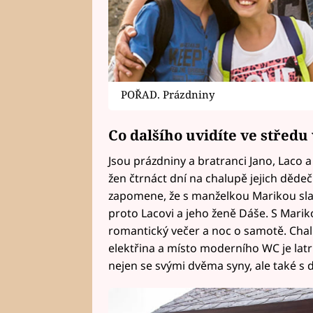
POŘAD. Prázdniny
Co dalšího uvidíte ve střed
Jsou prázdniny a bratranci Jano, Laco a 
žen čtrnáct dní na chalupě jejich děde
zapomene, že s manželkou Marikou slaví 
proto Lacovi a jeho ženě Dáše. S Mari
romantický večer a noc o samotě. Chal
elektřina a místo moderního WC je lat
nejen se svými dvěma syny, ale také s d