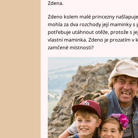
Zdena.
Zdeno kolem malé princezny našlapuje 
mohla za dva rozchody její maminky s p
potřebuje utáhnout otěže, protože s jej
vlastní maminka. Zdeno je prozatím v k
zamčené místnosti?