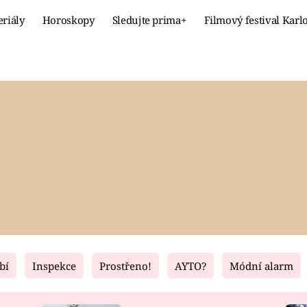
eriály
Horoskopy
Sledujte prima+
Filmový festival Karl
Celebrity
Recept
MÓDA A KRÁSA
HLAVNÍ JÍ
VZTAHY A SEX
SLADKÉ
PRIMA MAMINKA
ZDRAVÉ
bí
Inspekce
Prostřeno!
AYTO?
Módní alarm
Fresh
Living
RECEPTY
BYDLENÍ