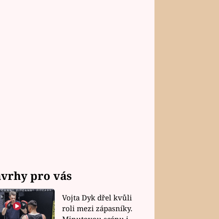
vrhy pro vás
Vojta Dyk dřel kvůli
roli mezi zápasníky.
Minutovou scénu jel