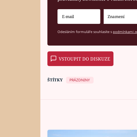
Odesláním formuláře souhlasíte s
podmínkami zp
VSTOUPIT DO DISKUZE
ŠTÍTKY
PRÁZDNINY