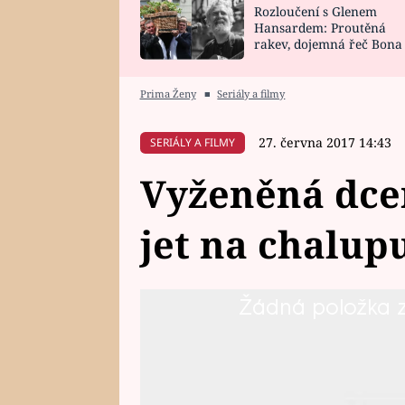
Rozloučení s Glenem
SNÁŘ
CELEBRITY
Hansardem: Proutěná
rakev, dojemná řeč Bona
HOROSKOP NA
VAŘENÍ
zpěv Irglové s Vedderem
ROK 2023
Prima Ženy
■
Seriály a filmy
27. června 2017 14:43
SERIÁLY A FILMY
Vyženěná dce
jet na chalupu
Žádná položka z 
Bývalý fotbalista Zdeno to s že
a ty jsou si toho dobře vědomy.
na 14 dní na chalupu? Podívejte
seriálu Prázdniny.