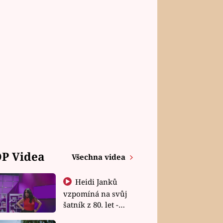
P Videa
Všechna videa
Heidi Janků
vzpomíná na svůj
šatník z 80. let -
Shopaholičky