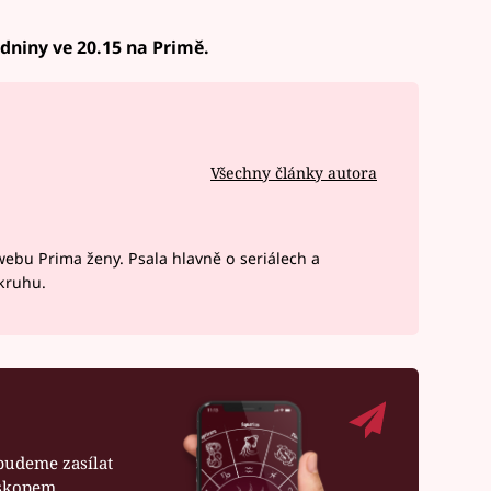
zdniny ve 20.15 na Primě.
Všechny články autora
webu Prima ženy. Psala hlavně o seriálech a
okruhu.
budeme zasílat
oskopem.