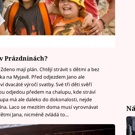
u v Prázdninách?
Zdeno mají plán. Chtějí strávit s dětmi a bez
čka na Myjavě. Před odjezdem Jano ale
dvacáté výročí svatby. Své tři děti svěří
kou odjedou předem na chalupu, kde stráví
upa má ale daleko do dokonalosti, nejde
Ná
rína. Laco se mezitím doma musí vyrovnávat
ětmi Jana, nicméně zvládá to...