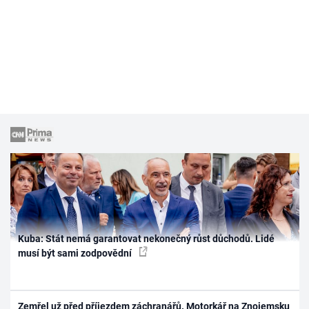
Kuba: Stát nemá garantovat nekonečný růst důchodů. Lidé
musí být sami zodpovědní
Zemřel už před příjezdem záchranářů. Motorkář na Znojemsku