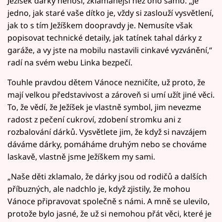
Ježíšek dárky nenosí, zklamanější než ono samo. „Je
jedno, jak staré vaše dítko je, vždy si zaslouží vysvětlení,
jak to s tím Ježíškem doopravdy je. Nemusíte však
popisovat technické detaily, jak tatínek tahal dárky z
garáže, a vy jste na mobilu nastavili cinkavé vyzvánění,“
radí na svém webu Linka bezpečí.
Touhle pravdou dětem Vánoce nezničíte, už proto, že
mají velkou představivost a zároveň si umí užít jiné věci.
To, že vědí, že Ježíšek je vlastně symbol, jim nevezme
radost z pečení cukroví, zdobení stromku ani z
rozbalování dárků. Vysvětlete jim, že když si navzájem
dáváme dárky, pomáháme druhým nebo se chováme
laskavě, vlastně jsme Ježíškem my sami.
„Naše děti zklamalo, že dárky jsou od rodičů a dalších
příbuzných, ale nadchlo je, když zjistily, že mohou
Vánoce připravovat společně s námi. A mně se ulevilo,
protože bylo jasné, že už si nemohou přát věci, které je