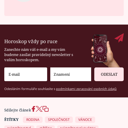
Horoskop vždy po ruce
Zanechte nám váš e-mail a my vám
budeme zasílat pravidelný newsletter s
vaším horoskopem.
ODESLAT
Odesláním formuláře souhlasíte s
podmínkami zpracování osobních údajů
Sdílejte článek
ŠTÍTKY
RODINA
SPOLEČNOST
VÁNOCE