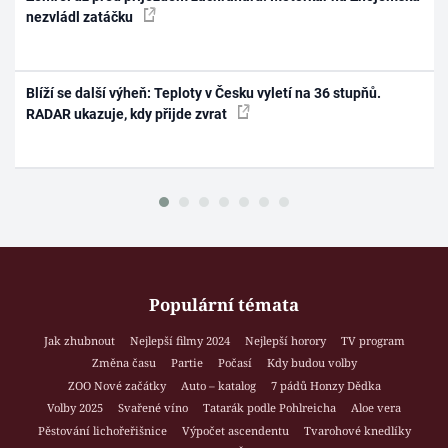
nezvládl zatáčku
Blíží se další výheň: Teploty v Česku vyletí na 36 stupňů.
RADAR ukazuje, kdy přijde zvrat
Populární témata
Jak zhubnout
Nejlepší filmy 2024
Nejlepší horory
TV program
Změna času
Partie
Počasí
Kdy budou volby
ZOO Nové začátky
Auto – katalog
7 pádů Honzy Dědka
Volby 2025
Svařené víno
Tatarák podle Pohlreicha
Aloe vera
Pěstování lichořeřišnice
Výpočet ascendentu
Tvarohové knedlíky