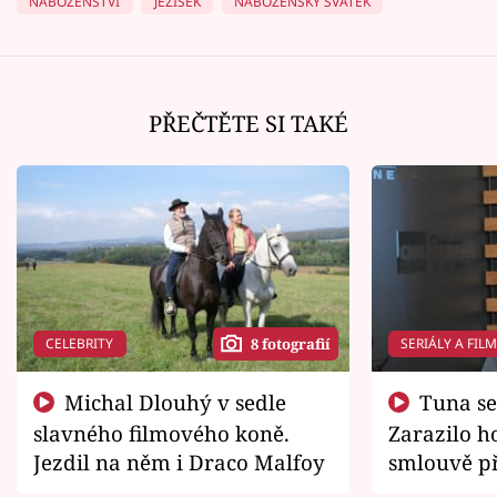
NÁBOŽENSTVÍ
JEŽÍŠEK
NÁBOŽENSKÝ SVÁTEK
PŘEČTĚTE SI TAKÉ
CELEBRITY
SERIÁLY A FIL
8 fotografií
Michal Dlouhý v sedle
Tuna se chtěl vrátit domů.
slavného filmového koně.
Zarazilo ho
Jezdil na něm i Draco Malfoy
smlouvě př
zemřít