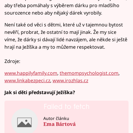
aby třeba pomáhaly s výběrem dárku pro mladšího
sourozence nebo aby nějaký dárek vyrobily.
Není také od věci s dětmi, které už v tajemnou bytost
nevěří, probrat, že ostatní to mají jinak. Že my sice
víme, že dárky si dávají lidé navzájem, ale někde si ještě
hrají na Ježíška a my to můžeme respektovat.
Zdroje:
www.happilyfamily.com
,
themompsychologist.com
,
www.linkabezpeci.cz
,
www.irozhlas.cz
Jak si děti představují Ježíška?
Failed to fetch
Autor článku
Ema Bártová