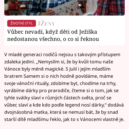
ŽIVOTNÍ STYL
Vůbec nevadí, když děti od Ježíška
nedostanou všechno, o co si řeknou
V mladé generaci rodičů nejsou s takovým přístupem
zdaleka jediní. „Nemyslím si, že by kvůli tomu naše
Vánoce byly méně magické. S Julií i jejím mladším
bratrem Samem si o nich hodně povídáme, máme
svoje vánoční rituály, zdobíme byt, chodíme na trhy,
vyrábíme dárky pro prarodiče, čteme si o tom, jak se
tyhle svátky slaví v různých částech světa, proč se
vůbec slaví a kde kdo podle legend nosí dárky,“ dodává
dvojnásobná matka, která se nemusí bát, že by snad
starší dítě mladšímu řeklo, jak to s Vánocemi vlastně je.