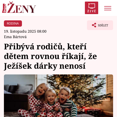
ŽIVĚ
RODINA
Trendy:
Polabí
Inspekce
Prostřeno!
AYTO?
SDÍLET
19. listopadu 2025 08:00
Módní alarm
Zrádci
Proměny
Ema Bártová
Přibývá rodičů, kteří
dětem rovnou říkají, že
Ježíšek dárky nenosí
Témata
Celebrity
Vztahy
Seriály