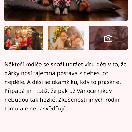
Horoskopy
Sledujte prima+
Filmový festival Karlovy Vary
Pořady
Mámy sobě
Někteří rodiče se snaží udržet víru dětí v to, že
dárky nosí tajemná postava z nebes, co
Přihlášení
nejdéle. A děsí se okamžiku, kdy to praskne.
Připadá jim totiž, že pak už Vánoce nikdy
nebudou tak hezké. Zkušenosti jiných rodin
Sledujte nás
tomu ale nenasvědčují.