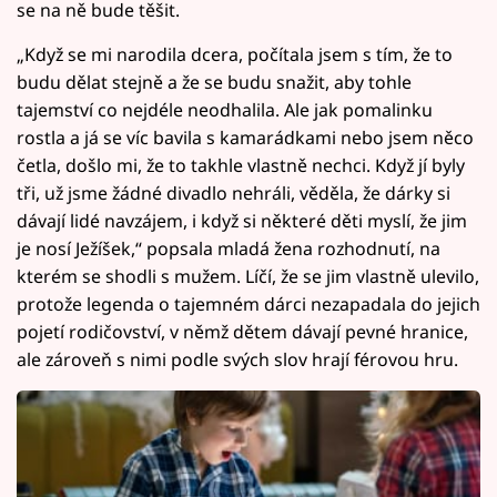
se na ně bude těšit.
„Když se mi narodila dcera, počítala jsem s tím, že to
budu dělat stejně a že se budu snažit, aby tohle
tajemství co nejdéle neodhalila. Ale jak pomalinku
rostla a já se víc bavila s kamarádkami nebo jsem něco
četla, došlo mi, že to takhle vlastně nechci. Když jí byly
tři, už jsme žádné divadlo nehráli, věděla, že dárky si
dávají lidé navzájem, i když si některé děti myslí, že jim
je nosí Ježíšek,“ popsala mladá žena rozhodnutí, na
kterém se shodli s mužem. Líčí, že se jim vlastně ulevilo,
protože legenda o tajemném dárci nezapadala do jejich
pojetí rodičovství, v němž dětem dávají pevné hranice,
ale zároveň s nimi podle svých slov hrají férovou hru.