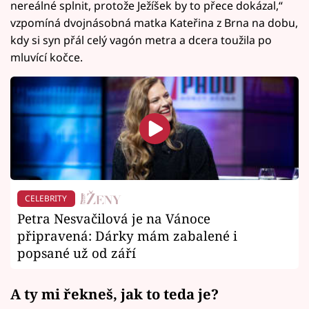
nereálné splnit, protože Ježíšek by to přece dokázal,“
vzpomíná dvojnásobná matka Kateřina z Brna na dobu,
kdy si syn přál celý vagón metra a dcera toužila po
mluvící kočce.
CELEBRITY
Petra Nesvačilová je na Vánoce
připravená: Dárky mám zabalené i
popsané už od září
A ty mi řekneš, jak to teda je?