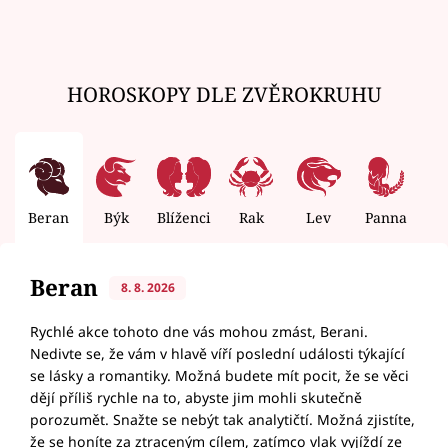
HOROSKOPY DLE ZVĚROKRUHU
Beran
Býk
Blíženci
Rak
Lev
Panna
V
Beran
8. 8. 2026
Rychlé akce tohoto dne vás mohou zmást, Berani.
Nedivte se, že vám v hlavě víří poslední události týkající
se lásky a romantiky. Možná budete mít pocit, že se věci
dějí příliš rychle na to, abyste jim mohli skutečně
porozumět. Snažte se nebýt tak analytičtí. Možná zjistíte,
že se honíte za ztraceným cílem, zatímco vlak vyjíždí ze