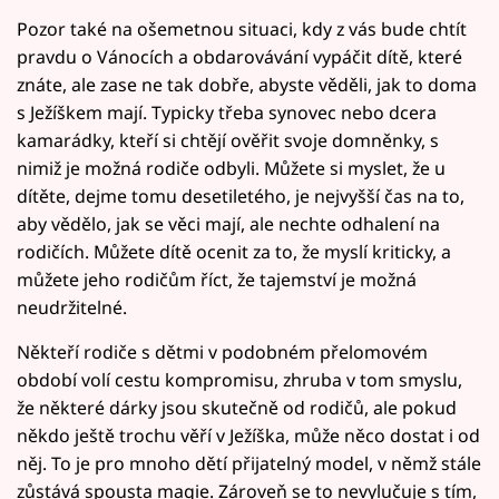
Pozor také na ošemetnou situaci, kdy z vás bude chtít
pravdu o Vánocích a obdarovávání vypáčit dítě, které
znáte, ale zase ne tak dobře, abyste věděli, jak to doma
s Ježíškem mají. Typicky třeba synovec nebo dcera
kamarádky, kteří si chtějí ověřit svoje domněnky, s
nimiž je možná rodiče odbyli. Můžete si myslet, že u
dítěte, dejme tomu desetiletého, je nejvyšší čas na to,
aby vědělo, jak se věci mají, ale nechte odhalení na
rodičích. Můžete dítě ocenit za to, že myslí kriticky, a
můžete jeho rodičům říct, že tajemství je možná
neudržitelné.
Někteří rodiče s dětmi v podobném přelomovém
období volí cestu kompromisu, zhruba v tom smyslu,
že některé dárky jsou skutečně od rodičů, ale pokud
někdo ještě trochu věří v Ježíška, může něco dostat i od
něj. To je pro mnoho dětí přijatelný model, v němž stále
zůstává spousta magie. Zároveň se to nevylučuje s tím,