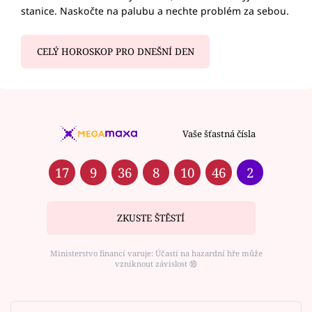
stanice. Naskočte na palubu a nechte problém za sebou.
CELÝ HOROSKOP PRO DNEŠNÍ DEN
Vaše šťastná čísla
17
9
36
8
10
46
2
ZKUSTE ŠTĚSTÍ
Ministerstvo financí varuje: Účastí na hazardní hře může
vzniknout závislost ⑱