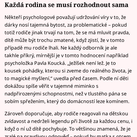
Každá rodina se musí rozhodnout sama
Někteří psychologové považují udržování víry v to, že
dárky nosí tajemná bytost, za problematické – pokud
totiž rodiče jinak trvají na tom, že se má mluvit pravda,
dítě může být trochu zmatené, když zjistí, že v tomto
případě mu rodiče lhali. Ne každý odborník je ale
takhle příkrý, mírnější je v tomto hodnocení například
psycholožka Pavla Koucká. „Ježíšek není lež. Je to
kousek pohádky, kterou si zveme do reálného života, je
to magické myšlení,“ uvedla před časem. Podle ní děti
dokážou spíše věřit v tajemné miminko s
nadpřirozenými schopnostmi, než v tlustého pána se
sobím spřežením, který do domácností leze komínem.
Zároveň doporučuje, aby rodiče reagovali na dětskou
zvídavost a nedrželi legendu při životě za každou cenu, i
když o ní už dítě pochybuje. To většinou znamená, že je
zralé na pravdivou odpověď – pokud by matka s otcem