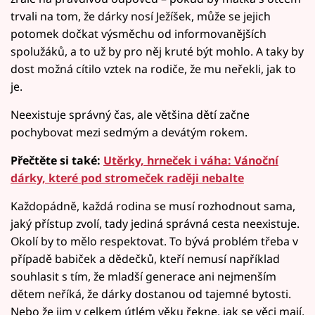
trvali na tom, že dárky nosí Ježíšek, může se jejich
potomek dočkat výsměchu od informovanějších
spolužáků, a to už by pro něj kruté být mohlo. A taky by
dost možná cítilo vztek na rodiče, že mu neřekli, jak to
je.
Neexistuje správný čas, ale většina dětí začne
pochybovat mezi sedmým a devátým rokem.
Přečtěte si také:
Utěrky, hrneček i váha: Vánoční
dárky, které pod stromeček raději nebalte
Každopádně, každá rodina se musí rozhodnout sama,
jaký přístup zvolí, tady jediná správná cesta neexistuje.
Okolí by to mělo respektovat. To bývá problém třeba v
případě babiček a dědečků, kteří nemusí například
souhlasit s tím, že mladší generace ani nejmenším
dětem neříká, že dárky dostanou od tajemné bytosti.
Nebo že jim v celkem útlém věku řekne, jak se věci mají,