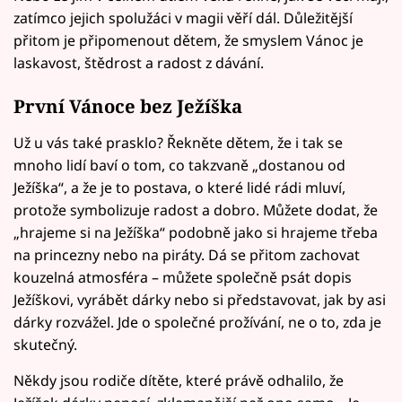
zatímco jejich spolužáci v magii věří dál. Důležitější
přitom je připomenout dětem, že smyslem Vánoc je
laskavost, štědrost a radost z dávání.
První Vánoce bez Ježíška
Už u vás také prasklo? Řekněte dětem, že i tak se
mnoho lidí baví o tom, co takzvaně „dostanou od
Ježíška“, a že je to postava, o které lidé rádi mluví,
protože symbolizuje radost a dobro. Můžete dodat, že
„hrajeme si na Ježíška“ podobně jako si hrajeme třeba
na princezny nebo na piráty. Dá se přitom zachovat
kouzelná atmosféra – můžete společně psát dopis
Ježíškovi, vyrábět dárky nebo si představovat, jak by asi
dárky rozvážel. Jde o společné prožívání, ne o to, zda je
skutečný.
Někdy jsou rodiče dítěte, které právě odhalilo, že