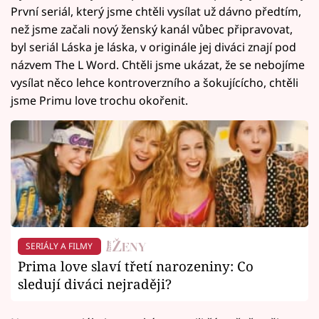
První seriál, který jsme chtěli vysílat už dávno předtím,
než jsme začali nový ženský kanál vůbec připravovat,
byl seriál Láska je láska, v originále jej diváci znají pod
názvem The L Word. Chtěli jsme ukázat, že se nebojíme
vysílat něco lehce kontroverzního a šokujícícho, chtěli
jsme Primu love trochu okořenit.
SERIÁLY A FILMY
Prima love slaví třetí narozeniny: Co
sledují diváci nejraději?