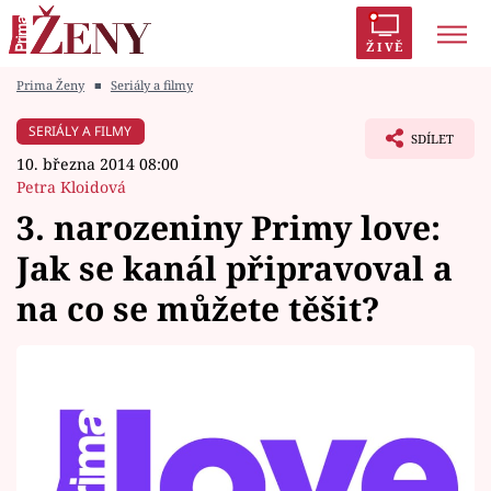
ŽIVĚ
Prima Ženy
■
Seriály a filmy
Trendy:
Polabí
Inspekce
Prostřeno!
AYTO?
SERIÁLY A FILMY
SDÍLET
Módní alarm
Zrádci
Proměny
10. března 2014 08:00
Petra Kloidová
3. narozeniny Primy love:
Jak se kanál připravoval a
Témata
na co se můžete těšit?
Celebrity
Vztahy
Seriály