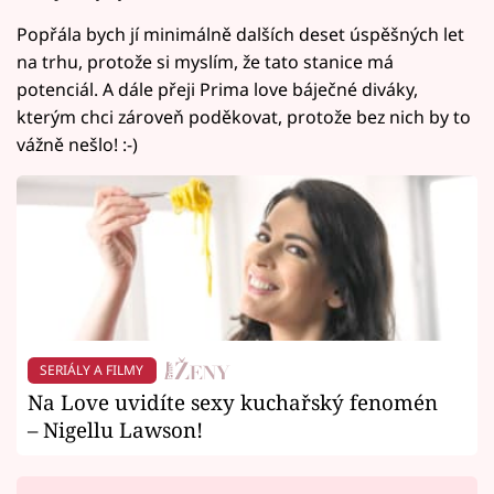
Popřála bych jí minimálně dalších deset úspěšných let
na trhu, protože si myslím, že tato stanice má
potenciál. A dále přeji Prima love báječné diváky,
kterým chci zároveň poděkovat, protože bez nich by to
vážně nešlo! :-)
SERIÁLY A FILMY
Na Love uvidíte sexy kuchařský fenomén
– Nigellu Lawson!