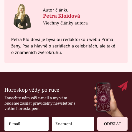
Autor článku
Petra Kloidová
Všechny články autora
Petra Kloidová je bývalou redaktorkou webu Prima
ženy. Psala hlavně o seriálech a celebritách, ale také
o znameních zvěrokruhu.
Horoskop vždy po ruce
Zanechte nám váš e-mail a my vám
budeme zasílat pravidelný newsletter s
vaším horoskopem.
ODESLAT