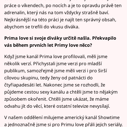
práce o víkendech, po nocích a je to opravdu právě ten
adrenalin, který nás na tom vždycky strašně baví.
Nejkrásnější na této práci je najít ten správný obsah,
abychom se trefili do vkusu diváka.
Prima love si svoje diváky určitě našla. Překvapilo
vás během prvních let Primy love něco?
Když jsme kanál Prima love profilovali, měli jsme
několik verzí. Přichystali jsme verzi pro mladší
publikum, samozřejmě jsme měli verzi i pro širší
cílovou skupinu, tedy ženy od patnácti do
čtyřiapadesáti let. Nakonec jsme se rozhodli, že
půjdeme cestou sexy kanálu a chtěli jsme to nějakým
způsobem okořenit. Chtěli jsme ukázat, že máme
odvahu jít do věcí, které ostatní televize nevysílají.
V našem oddělení milujeme americký kanál Showtime
a jednoznačně jsme si pro Primu love přáli jejich seriály.