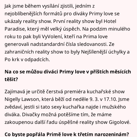
Jak jsme během vysílání zjistili, jedním z
nejoblíbenějších formátů pro diváky Primy love se
ukázaly reality show. První reality show byl Hotel
Paradise, který měl velký úspěch. Na podzim minulého
roku to pak byli VyVolení, kteří na Prima love
generovali nadstandardní čísla sledovanosti. Ze
zahraničních reality show to byly Nejšílenější úchylky a
Po krk v odpadcích.
Na co se můžou diváci Primy love v příštích měsících
těšit?
Zajímavá je určitě čerstvá premiéra kuchařské show
Nigelly Lawson, která běží od neděle 9. 3. v 17.10. Jsme
zvědaví, jestli si tato sexy kuchařka najde i mužského
diváka. Divačky možná potěšíme tím, že máme
zakoupenou další řadu úspěšné reality show Gigolové.
Co byste popřála Primě love k třetím narozeninám?