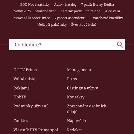
ZOO Nové začátky
Auto – katalog
7 pádů Honzy Dědka
Volby 2025
Svařené víno
Tatarák podle Pohlreicha
Aloe vera
Pěstování lichořeřišnice
Výpočet ascendentu
Tvarohové knedlíky
Nejlepší palačinky
Švestkový koláč
O FTV Prima
Management
Volná místa
Press
Reklama
Castingy a výzvy
HbbTV
Kontakty
Podmínky užívání
Zpracování osobních
údajů
Cookies
Nápověda
Vlastník FTV Prima spol.
Redakce