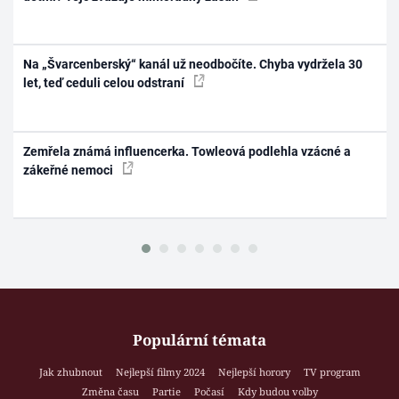
Na „Švarcenberský“ kanál už neodbočíte. Chyba vydržela 30
let, teď ceduli celou odstraní
Zemřela známá influencerka. Towleová podlehla vzácné a
zákeřné nemoci
Populární témata
Jak zhubnout
Nejlepší filmy 2024
Nejlepší horory
TV program
Změna času
Partie
Počasí
Kdy budou volby