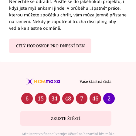
Nenechte se odradit. Pusťte se do jakéhokoli projektu, i
když jste myšlenkami jinde. V průběhu „špatné“ práce,
kterou můžete zpočátku chrlit, vám múza jemně přistane
na rameni. Někdy je zapotřebí trocha disciplíny, aby
vedla ke slastné odměně.
CELÝ HOROSKOP PRO DNEŠNÍ DEN
Vaše šťastná čísla
6
15
34
48
7
46
2
ZKUSTE ŠTĚSTÍ
Ministerstvo financí varuje: Účastí na hazardní hře může