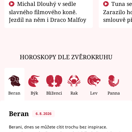
Michal Dlouhý v sedle
Tuna se chtěl vrátit domů.
slavného filmového koně.
Zarazilo ho
Jezdil na něm i Draco Malfoy
smlouvě př
zemřít
HOROSKOPY DLE ZVĚROKRUHU
Beran
Býk
Blíženci
Rak
Lev
Panna
V
Beran
6. 8. 2026
Berani, dnes se můžete cítit trochu bez inspirace.