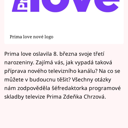
Horoskopy
Sledujte prima+
Filmový festival Karlovy Vary
Prima love nové logo
Pořady
Prima love oslavila 8. března svoje třetí
Mámy sobě
narozeniny. Zajímá vás, jak vypadá taková
příprava nového televizního kanálu? Na co se
Přihlášení
můžete v budoucnu těšit? Všechny otázky
nám zodpověděla šéfredaktorka programové
skladby televize Prima Zdeňka Chrzová.
Sledujte nás