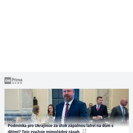
Podmínka pro Ukrajince za útok zápalnou lahví na dům s
dětmi? Tejc zvažuje mimořádný zásah