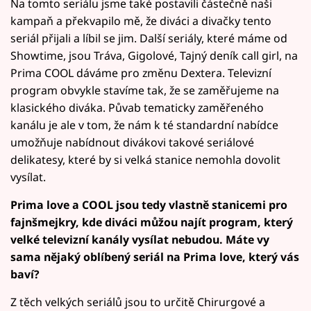
Na tomto seriálu jsme také postavili částečně naši
kampaň a překvapilo mě, že diváci a divačky tento
seriál přijali a líbil se jim. Další seriály, které máme od
Showtime, jsou Tráva, Gigolové, Tajný deník call girl, na
Prima COOL dáváme pro změnu Dextera. Televizní
program obvykle stavíme tak, že se zaměřujeme na
klasického diváka. Půvab tematicky zaměřeného
kanálu je ale v tom, že nám k té standardní nabídce
umožňuje nabídnout divákovi takové seriálové
delikatesy, které by si velká stanice nemohla dovolit
vysílat.
Prima love a COOL jsou tedy vlastně stanicemi pro
fajnšmejkry, kde diváci můžou najít program, který
velké televizní kanály vysílat nebudou. Máte vy
sama nějaký oblíbený seriál na Prima love, který vás
baví?
Z těch velkých seriálů jsou to určitě Chirurgové a