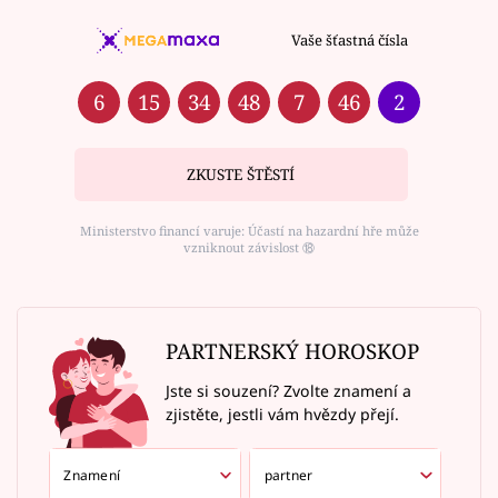
Vaše šťastná čísla
6
15
34
48
7
46
2
ZKUSTE ŠTĚSTÍ
Ministerstvo financí varuje: Účastí na hazardní hře může
vzniknout závislost ⑱
PARTNERSKÝ HOROSKOP
Jste si souzení? Zvolte znamení a
zjistěte, jestli vám hvězdy přejí.