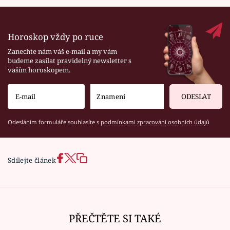
Horoskop vždy po ruce
Zanechte nám váš e-mail a my vám
budeme zasílat pravidelný newsletter s
vaším horoskopem.
ODESLAT
Odesláním formuláře souhlasíte s
podmínkami zpracování osobních údajů
Sdílejte článek
PŘEČTĚTE SI TAKÉ