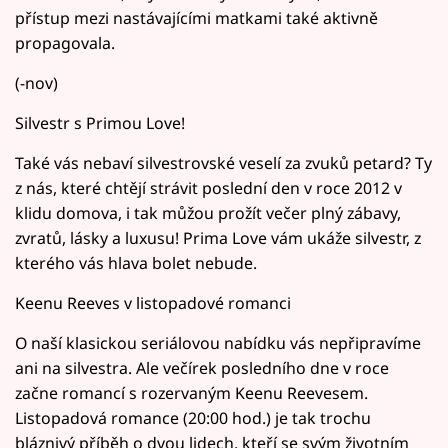
přístup mezi nastávajícími matkami také aktivně
propagovala.
(-nov)
Silvestr s Primou Love!
Také vás nebaví silvestrovské veselí za zvuků petard? Ty
z nás, které chtějí strávit poslední den v roce 2012 v
klidu domova, i tak můžou prožít večer plný zábavy,
zvratů, lásky a luxusu! Prima Love vám ukáže silvestr, z
kterého vás hlava bolet nebude.
Keenu Reeves v listopadové romanci
O naší klasickou seriálovou nabídku vás nepřipravíme
ani na silvestra. Ale večírek posledního dne v roce
začne romancí s rozervaným Keenu Reevesem.
Listopadová romance (20:00 hod.) je tak trochu
bláznivý příběh o dvou lidech, kteří se svým životním