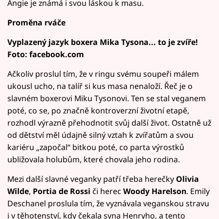
Angie je známá i svou láskou k masu.
Proměna rváče
Vyplazený jazyk boxera Mika Tysona... to je zvíře!
Foto: facebook.com
Ačkoliv proslul tím, že v ringu svému soupeři málem
ukousl ucho, na talíř si kus masa nenaloží. Řeč je o
slavném boxerovi Miku Tysonovi. Ten se stal veganem
poté, co se, po značně kontroverzní životní etapě,
rozhodl výrazně přehodnotit svůj další život. Ostatně už
od dětství měl údajně silný vztah k zvířatům a svou
kariéru „započal“ bitkou poté, co parta výrostků
ubližovala holubům, které chovala jeho rodina.
Mezi další slavné veganky patří třeba herečky
Olivia
Wilde
,
Portia de Rossi
či herec
Woody Harelson
. Emily
Deschanel proslula tím, že vyznávala veganskou stravu
i v těhotenství, kdy čekala syna Henryho, a tento