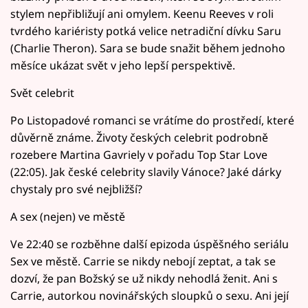
stylem nepřibližují ani omylem. Keenu Reeves v roli
tvrdého kariéristy potká velice netradiční dívku Saru
(Charlie Theron). Sara se bude snažit během jednoho
měsíce ukázat svět v jeho lepší perspektivě.
Svět celebrit
Po Listopadové romanci se vrátíme do prostředí, které
důvěrně známe. Životy českých celebrit podrobně
rozebere Martina Gavriely v pořadu Top Star Love
(22:05). Jak české celebrity slavily Vánoce? Jaké dárky
chystaly pro své nejbližší?
A sex (nejen) ve městě
Ve 22:40 se rozběhne další epizoda úspěšného seriálu
Sex ve městě. Carrie se nikdy nebojí zeptat, a tak se
dozví, že pan Božský se už nikdy nehodlá ženit. Ani s
Carrie, autorkou novinářských sloupků o sexu. Ani její