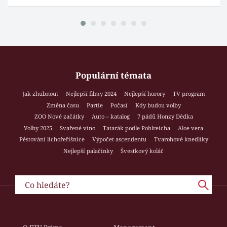
Populární témata
Jak zhubnout
Nejlepší filmy 2024
Nejlepší horory
TV program
Změna času
Partie
Počasí
Kdy budou volby
ZOO Nové začátky
Auto – katalog
7 pádů Honzy Dědka
Volby 2025
Svařené víno
Tatarák podle Pohlreicha
Aloe vera
Pěstování lichořeřišnice
Výpočet ascendentu
Tvarohové knedlíky
Nejlepší palačinky
Švestkový koláč