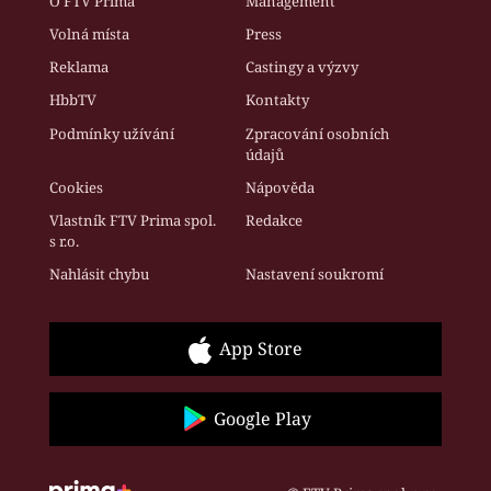
O FTV Prima
Management
Volná místa
Press
Reklama
Castingy a výzvy
HbbTV
Kontakty
Podmínky užívání
Zpracování osobních
údajů
Cookies
Nápověda
Vlastník FTV Prima spol.
Redakce
s r.o.
Nahlásit chybu
Nastavení soukromí
App Store
Google Play