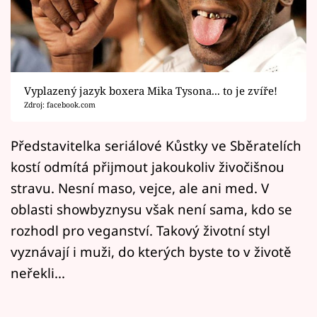
Horoskopy
Sledujte prima+
Filmový festival Karlovy Vary
Vyplazený jazyk boxera Mika Tysona... to je zvíře!
Pořady
Zdroj: facebook.com
Mámy sobě
Představitelka seriálové Kůstky ve Sběratelích
kostí odmítá přijmout jakoukoliv živočišnou
Přihlášení
stravu. Nesní maso, vejce, ale ani med. V
oblasti showbyznysu však není sama, kdo se
rozhodl pro veganství. Takový životní styl
Sledujte nás
vyznávají i muži, do kterých byste to v životě
neřekli...