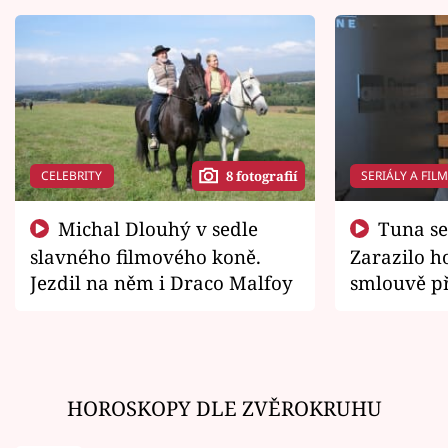
CELEBRITY
SERIÁLY A FIL
8 fotografií
Michal Dlouhý v sedle
Tuna se chtěl vrátit domů.
slavného filmového koně.
Zarazilo ho
Jezdil na něm i Draco Malfoy
smlouvě př
zemřít
HOROSKOPY DLE ZVĚROKRUHU