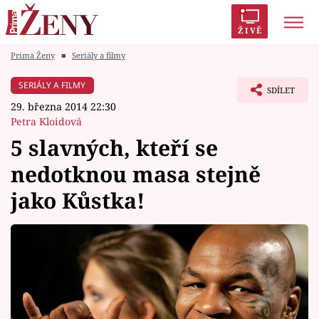
ŽIVĚ
Prima Ženy
■
Seriály a filmy
Trendy:
Polabí
Inspekce
Prostřeno!
AYTO?
SERIÁLY A FILMY
SDÍLET
Módní alarm
Zrádci
Proměny
29. března 2014 22:30
Petra Kloidová
5 slavných, kteří se
nedotknou masa stejně
Témata
jako Kůstka!
Celebrity
Vztahy
Seriály