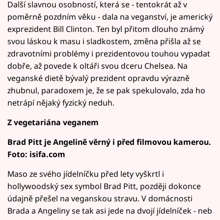
Další slavnou osobností, která se - tentokrát až v
poměrně pozdním věku - dala na veganství, je americký
exprezident Bill Clinton. Ten byl přitom dlouho známý
svou láskou k masu i sladkostem, změna přišla až se
zdravotními problémy i prezidentovou touhou vypadat
dobře, až povede k oltáři svou dceru Chelsea. Na
veganské dietě bývalý prezident opravdu výrazně
zhubnul, paradoxem je, že se pak spekulovalo, zda ho
netrápí nějaký fyzický neduh.
Z vegetariána veganem
Brad Pitt je Angelině věrný i před filmovou kamerou.
Foto: isifa.com
Maso ze svého jídelníčku před lety vyškrtl i
hollywoodský sex symbol Brad Pitt, později dokonce
údajně přešel na veganskou stravu. V domácnosti
Brada a Angeliny se tak asi jede na dvojí jídelníček - neb