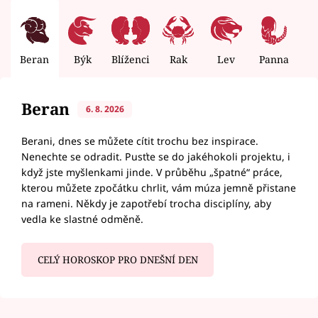
Beran
Býk
Blíženci
Rak
Lev
Panna
V
Beran
6. 8. 2026
Berani, dnes se můžete cítit trochu bez inspirace.
Nenechte se odradit. Pusťte se do jakéhokoli projektu, i
když jste myšlenkami jinde. V průběhu „špatné“ práce,
kterou můžete zpočátku chrlit, vám múza jemně přistane
na rameni. Někdy je zapotřebí trocha disciplíny, aby
vedla ke slastné odměně.
CELÝ HOROSKOP PRO DNEŠNÍ DEN