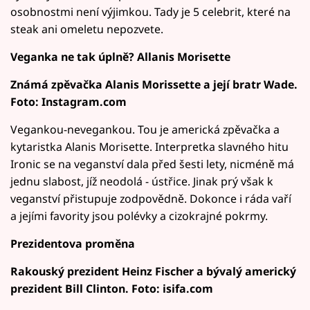
osobnostmi není výjimkou. Tady je 5 celebrit, které na
steak ani omeletu nepozvete.
Veganka ne tak úplně? Allanis Morisette
Známá zpěvačka Alanis Morissette a její bratr Wade.
Foto: Instagram.com
Vegankou-nevegankou. Tou je americká zpěvačka a
kytaristka Alanis Morisette. Interpretka slavného hitu
Ironic se na veganství dala před šesti lety, nicméně má
jednu slabost, jíž neodolá - ústřice. Jinak prý však k
veganství přistupuje zodpovědně. Dokonce i ráda vaří
a jejími favority jsou polévky a cizokrajné pokrmy.
Prezidentova proměna
Rakouský prezident Heinz Fischer a bývalý americký
prezident Bill Clinton. Foto: isifa.com