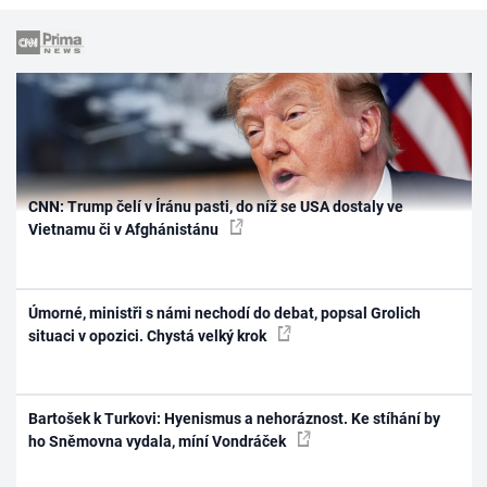
CNN: Trump čelí v Íránu pasti, do níž se USA dostaly ve
Vietnamu či v Afghánistánu
Úmorné, ministři s námi nechodí do debat, popsal Grolich
situaci v opozici. Chystá velký krok
Bartošek k Turkovi: Hyenismus a nehoráznost. Ke stíhání by
ho Sněmovna vydala, míní Vondráček