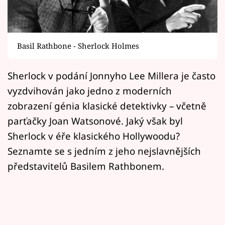
Horoskopy
Sledujte prima+
Basil Rathbone - Sherlock Holmes
Filmový festival Karlovy Vary
Sherlock v podání Jonnyho Lee Millera je často
Pořady
vyzdvihován jako jedno z moderních
Mámy sobě
zobrazení génia klasické detektivky – včetně
parťačky Joan Watsonové. Jaký však byl
Přihlášení
Sherlock v éře klasického Hollywoodu?
Seznamte se s jedním z jeho nejslavnějších
představitelů Basilem Rathbonem.
Sledujte nás