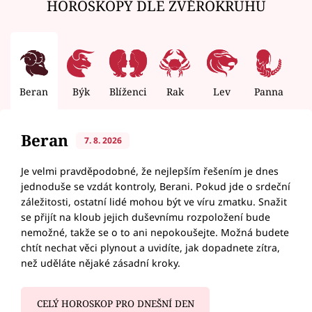
HOROSKOPY DLE ZVĚROKRUHU
Beran
Býk
Blíženci
Rak
Lev
Panna
V
Beran
7. 8. 2026
Je velmi pravděpodobné, že nejlepším řešením je dnes
jednoduše se vzdát kontroly, Berani. Pokud jde o srdeční
záležitosti, ostatní lidé mohou být ve víru zmatku. Snažit
se přijít na kloub jejich duševnímu rozpoložení bude
nemožné, takže se o to ani nepokoušejte. Možná budete
chtít nechat věci plynout a uvidíte, jak dopadnete zítra,
než uděláte nějaké zásadní kroky.
CELÝ HOROSKOP PRO DNEŠNÍ DEN