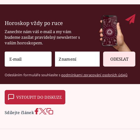
Horoskop vždy po ruce
Zanechte nám váš e-mail a my vám
budeme zasílat pravidelný newsletter s
vaším horoskopem.
ODESLAT
Odesláním formuláře souhlasíte s
podmínkami zpracování osobních údajů
VSTOUPIT DO DISKUZE
Sdílejte článek