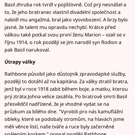
Basil zhruba rok tvrdl v pojišťovně. Což prý nesnášel a
to, že jeho bratranec vlastnil divadelní společnost a
nabídl mu angažmá, bral jako vysvobození. A brzy bylo
jasné, že talent mu opravdu nechybí. Krátce před
válkou také potkal svou první ženu Marion – vzali se v
říjnu 1914, o rok později se jim narodil syn Rodion a
pak Basil narukoval.
Útrapy války
Rathbone působil jako důstojník zpravodajské služby,
později to dotáhl až na kapitána. Za války ztratil bratra,
jenž byl v roce 1918 zabit během boje, a matku, kterou
prý ztráta Johna velice zasáhla. Po bratrově smrti Basil
přesvědčil nadřízené, že je vhodné vydat se na
průzkum za bílého dne. "Vyrobili pro nás kamuflážní
obleky, které se podobaly stromům, na hlavách jsme
měli věnce listí, naše tváře a ruce byly začerněné
spáleným korkem," popsal později Rathbone