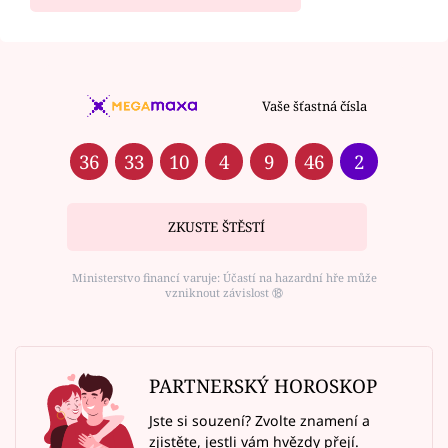
Vaše šťastná čísla
36
33
10
4
9
46
2
ZKUSTE ŠTĚSTÍ
Ministerstvo financí varuje: Účastí na hazardní hře může
vzniknout závislost ⑱
PARTNERSKÝ HOROSKOP
Jste si souzení? Zvolte znamení a
zjistěte, jestli vám hvězdy přejí.