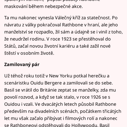
maskování během nebezpečné akce.
Ta mu nakonec vynesla Válečný kříž za statečnost. Po
návratu z války pokračoval Rathbone v hraní, ale jeho
manželství se rozpadlo, žil sám a údajně se i vinil z toho,
že neudržel rodinu. V roce 1923 se přestěhoval do
Států, začal novou životní kariéru a také zažil nové
štěstí v osobním životě.
Zamilovaný pár
Už téhož roku totiž v New Yorku potkal herečku a
scenáristku Ouidu Bergere a zamilovali se do sebe.
Basil se vrátil do Británie zeptat se manželky, zda mu
povolí rozvod, a když se tak stalo, v roce 1926 se s
Ouidou i vzali. Ve dvacátých letech působil Rathbone
především na divadelních scénách, počátkem třicátých
let mu však začalo přibývat i filmových rolí a nakonec
se Rathboneovi odstěhovali do Hollywoodu. Basil