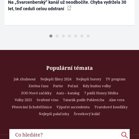
Na „Švarcenberský“ kanál už neodbočíte. Chyba vydržela 30
let, teď ceduli celou odstraní
Populární témata
Jak zhubnout
Nejlepší filmy 2024
Nejlepší horory
TV program
Změna času
Partie
Počasí
Kdy budou volby
ZOO Nové začátky
Auto – katalog
7 pádů Honzy Dědka
Volby 2025
Svařené víno
Tatarák podle Pohlreicha
Aloe vera
Pěstování lichořeřišnice
Výpočet ascendentu
Tvarohové knedlíky
Nejlepší palačinky
Švestkový koláč