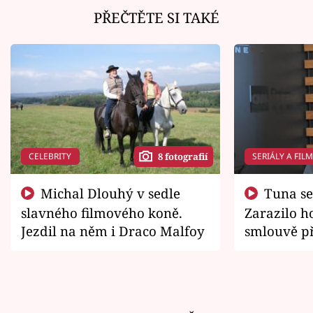
PŘEČTĚTE SI TAKÉ
CELEBRITY
SERIÁLY A FIL
8 fotografií
Michal Dlouhý v sedle
Tuna se chtěl vrátit domů.
slavného filmového koně.
Zarazilo ho
Jezdil na něm i Draco Malfoy
smlouvě př
zemřít