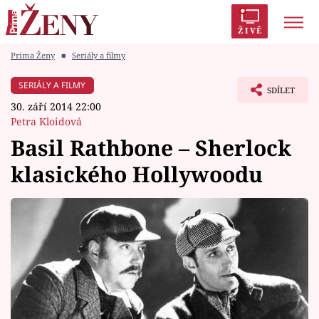
ŽIVĚ
Prima Ženy
■
Seriály a filmy
Trendy:
Polabí
Inspekce
Prostřeno!
AYTO?
SERIÁLY A FILMY
SDÍLET
Módní alarm
Zrádci
Proměny
30. září 2014 22:00
Petra Kloidová
Basil Rathbone – Sherlock
klasického Hollywoodu
Témata
Celebrity
Vztahy
Seriály