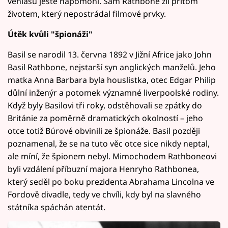
věhlasu ještě napomohl. Sám Rathbone žil přitom
životem, který nepostrádal filmové prvky.
Útěk kvůli "špionáži"
Basil se narodil 13. června 1892 v Jižní Africe jako John
Basil Rathbone, nejstarší syn anglických manželů. Jeho
matka Anna Barbara byla houslistka, otec Edgar Philip
důlní inženýr a potomek významné liverpoolské rodiny.
Když byly Basilovi tři roky, odstěhovali se zpátky do
Británie za poměrně dramatických okolností – jeho
otce totiž Búrové obvinili ze špionáže. Basil později
poznamenal, že se na tuto věc otce sice nikdy neptal,
ale míní, že špionem nebyl. Mimochodem Rathboneovi
byli vzdálení příbuzní majora Henryho Rathbonea,
který seděl po boku prezidenta Abrahama Lincolna ve
Fordově divadle, tedy ve chvíli, kdy byl na slavného
státníka spáchán atentát.