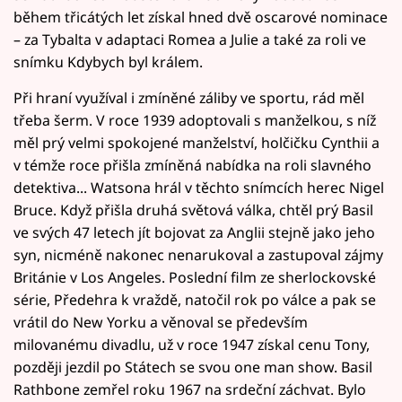
během třicátých let získal hned dvě oscarové nominace
– za Tybalta v adaptaci Romea a Julie a také za roli ve
snímku Kdybych byl králem.
Při hraní využíval i zmíněné záliby ve sportu, rád měl
třeba šerm. V roce 1939 adoptovali s manželkou, s níž
měl prý velmi spokojené manželství, holčičku Cynthii a
v témže roce přišla zmíněná nabídka na roli slavného
detektiva... Watsona hrál v těchto snímcích herec Nigel
Bruce. Když přišla druhá světová válka, chtěl prý Basil
ve svých 47 letech jít bojovat za Anglii stejně jako jeho
syn, nicméně nakonec nenarukoval a zastupoval zájmy
Británie v Los Angeles. Poslední film ze sherlockovské
série, Předehra k vraždě, natočil rok po válce a pak se
vrátil do New Yorku a věnoval se především
milovanému divadlu, už v roce 1947 získal cenu Tony,
později jezdil po Státech se svou one man show. Basil
Rathbone zemřel roku 1967 na srdeční záchvat. Bylo