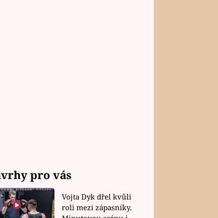
vrhy pro vás
Vojta Dyk dřel kvůli
roli mezi zápasníky.
Minutovou scénu jel