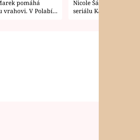
Marek pomáhá
Nicole Šáchová získala r
 vrahovi. V Polabí
seriálu Kamarádi
osti