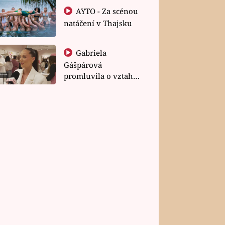
AYTO - Za scénou
natáčení v Thajsku
Gabriela
Gášpárová
promluvila o vztahu
a zakládání rodiny