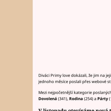
Diváci Primy love dokázali, že jim na je
jednoho měsíce poslali přes webové s
Mezi nejpočetnější kategorie poslaných
Dovolená
(341),
Rodina
(254) a
Párty
(
V listopadu otevíráme nová 