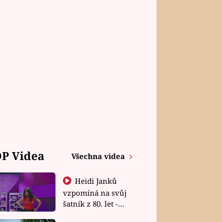
P Videa
Všechna videa
Heidi Janků
vzpomíná na svůj
šatník z 80. let -
Shopaholičky