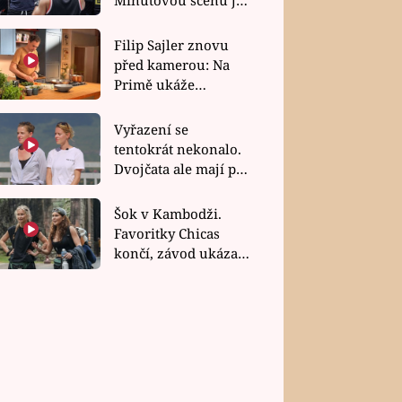
bez dubla
Filip Sajler znovu
před kamerou: Na
Primě ukáže
poctivou kuchyni i
rychlé recepty
Vyřazení se
tentokrát nekonalo.
Dvojčata ale mají po
uzavření třetí etapy
závodu nůž na krku
Šok v Kambodži.
Favoritky Chicas
končí, závod ukázal
svou nejtvrdší tvář