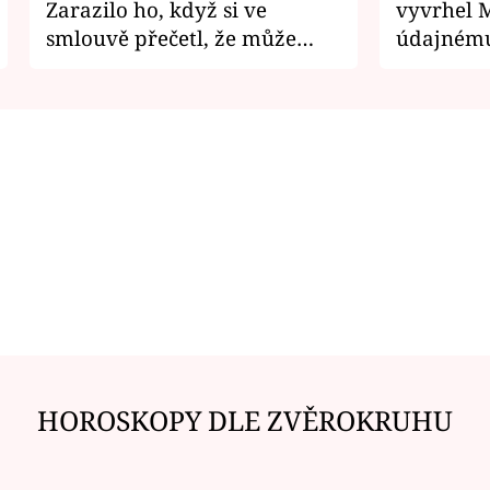
Zarazilo ho, když si ve
vyvrhel 
smlouvě přečetl, že může
údajnému
zemřít
je v nemil
HOROSKOPY DLE ZVĚROKRUHU