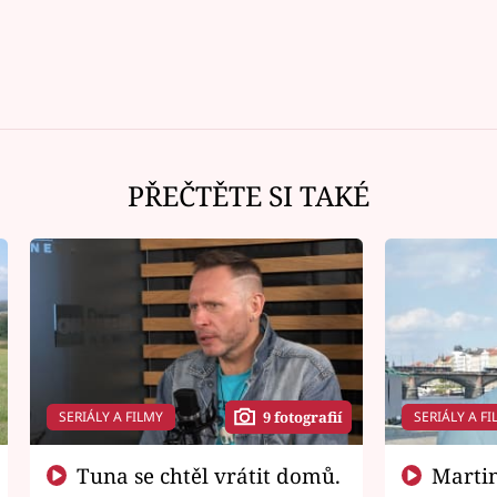
PŘEČTĚTE SI TAKÉ
SERIÁLY A FILMY
SERIÁLY A FI
9 fotografií
Tuna se chtěl vrátit domů.
Martin Písařík jako