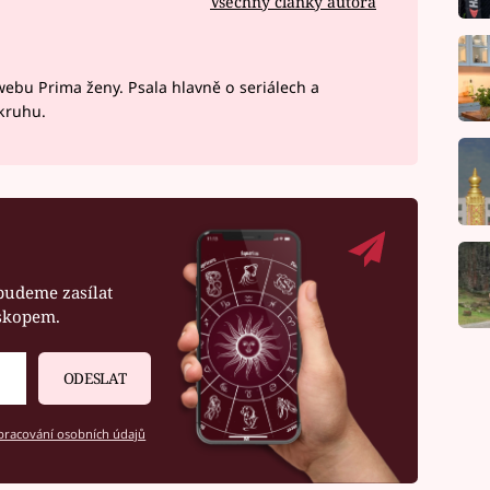
Všechny články autora
webu Prima ženy. Psala hlavně o seriálech a
okruhu.
budeme zasílat
oskopem.
ODESLAT
racování osobních údajů