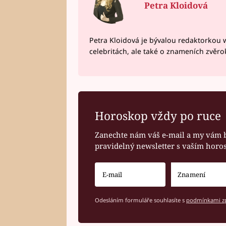
Petra Kloidová
Petra Kloidová je bývalou redaktorkou 
celebritách, ale také o znameních zvěr
Horoskop vždy po ruce
Zanechte nám váš e-mail a my vám 
pravidelný newsletter s vaším hor
Odesláním formuláře souhlasíte s
podmínkami zp