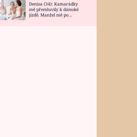
Denisa (34): Kamarádky
mě přemluvily k dámské
jízdě. Manžel mě po
návratu zaskočil