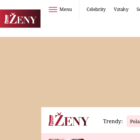
Menu
Celebrity
Vztahy
S
Seriály
Životní styl
ZOO
DIETY A HUBNUTÍ
PROSTŘENO!
CESTOVÁNÍ A
DOVOLENÁ
DUCH
ZDRAVÍ
Trendy:
Pola
Horoskopy
Video
ASTROČLÁNKY
SERIÁLY