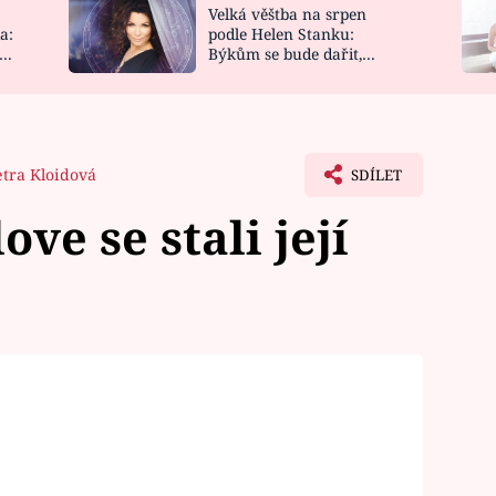
Velká věštba na srpen
NOVINKY
ZAHRADA
a:
podle Helen Stanku:
y
Býkům se bude dařit,
VIDEORECEPTY
DESIGN
Vodnáře čeká jízda
etra Kloidová
SDÍLET
ove se stali její