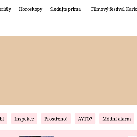
eriály
Horoskopy
Sledujte prima+
Filmový festival Karl
Celebrity
Recept
MÓDA A KRÁSA
HLAVNÍ JÍ
VZTAHY A SEX
SLADKÉ
PRIMA MAMINKA
ZDRAVÉ
bí
Inspekce
Prostřeno!
AYTO?
Módní alarm
Fresh
Living
RECEPTY
BYDLENÍ