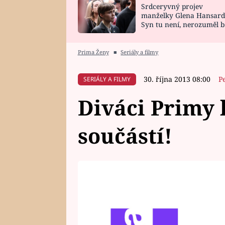
Srdceryvný projev
SNÁŘ
CELEBRITY
manželky Glena Hansard
Syn tu není, nerozuměl b
HOROSKOP NA
VAŘENÍ
tomu, vysvětlila
ROK 2023
Prima Ženy
■
Seriály a filmy
30. října 2013 08:00
P
SERIÁLY A FILMY
Diváci Primy l
součástí!