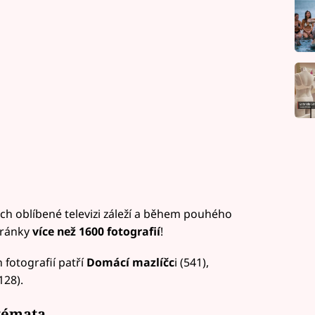
jich oblíbené televizi záleží a během pouhého
tránky
více než 1600 fotografií
!
 fotografií patří
Domácí mazlíčc
i (541),
128).
témata