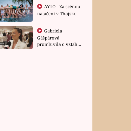
AYTO - Za scénou
natáčení v Thajsku
Gabriela
Gášpárová
promluvila o vztahu
a zakládání rodiny