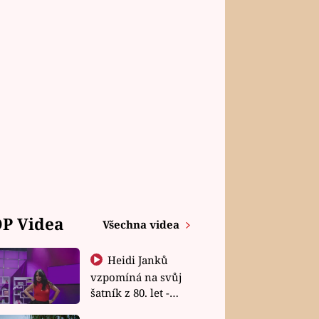
P Videa
Všechna videa
Heidi Janků
vzpomíná na svůj
šatník z 80. let -
Shopaholičky