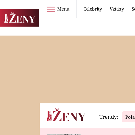
Menu
Celebrity
Vztahy
S
Seriály
Životní styl
ZOO
DIETY A HUBNUTÍ
PROSTŘENO!
CESTOVÁNÍ A
DOVOLENÁ
DUCH
ZDRAVÍ
Trendy:
Pola
Horoskopy
Video
ASTROČLÁNKY
SERIÁLY