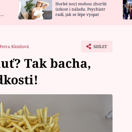
Horké noci mohou zhoršit
NOVINKY
ZAHRADA
úzkost i náladu. Psychiatr
 a
radí, jak se lépe vyspat
VIDEORECEPTY
DESIGN
Petra Kloidová
SDÍLET
huť? Tak bacha,
dkosti!