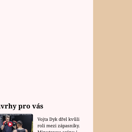
vrhy pro vás
Vojta Dyk dřel kvůli
roli mezi zápasníky.
Minutovou scénu jel