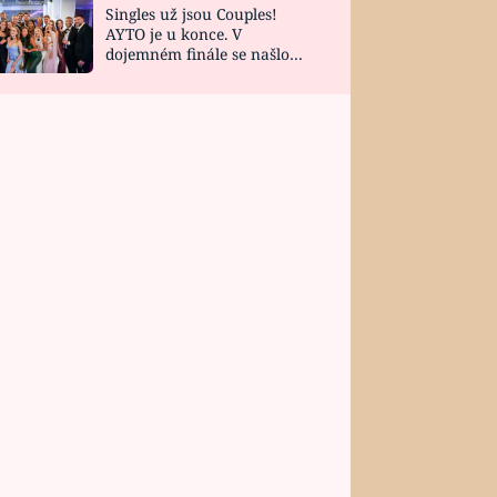
Singles už jsou Couples!
AYTO je u konce. V
dojemném finále se našlo
všech 10 Perfect Matchů