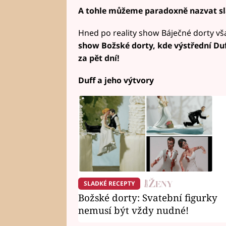
A tohle můžeme paradoxně nazvat sl
Hned po reality show Báječné dorty vš
show Božské dorty, kde výstřední Du
za pět dní!
Duff a jeho výtvory
SLADKÉ RECEPTY
Božské dorty: Svatební figurky
nemusí být vždy nudné!