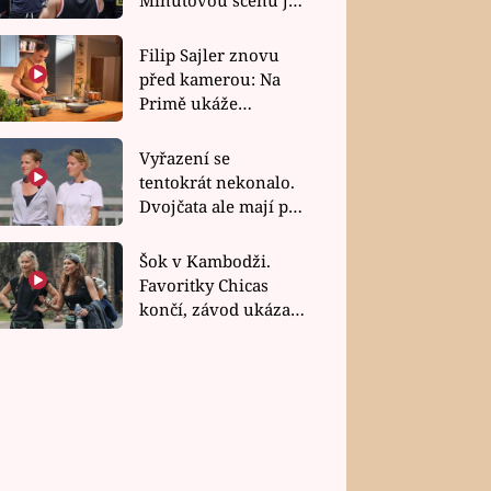
bez dubla
Filip Sajler znovu
před kamerou: Na
Primě ukáže
poctivou kuchyni i
rychlé recepty
Vyřazení se
tentokrát nekonalo.
Dvojčata ale mají po
uzavření třetí etapy
závodu nůž na krku
Šok v Kambodži.
Favoritky Chicas
končí, závod ukázal
svou nejtvrdší tvář