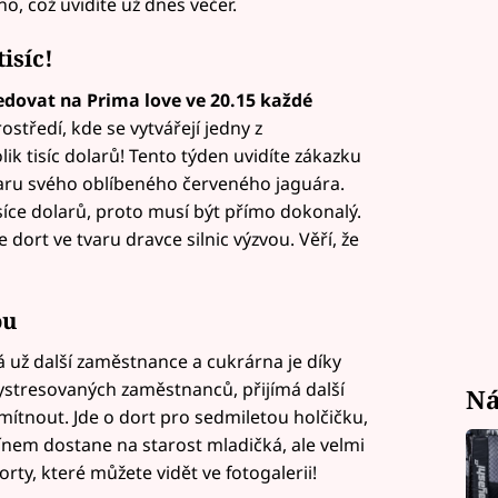
o, což uvidíte už dnes večer.
isíc!
dovat na Prima love ve 20.15
každé
středí, kde se vytvářejí jedny z
ik tisíc dolarů! Tento týden uvidíte zákazku
tvaru svého oblíbeného červeného jaguára.
tisíce dolarů, proto musí být přímo dokonalý.
dort ve tvaru dravce silnic výzvou. Věří, že
ou
á už další zaměstnance a cukrárna je díky
ystresovaných zaměstnanců, přijímá další
Ná
tnout. Jde o dort pro sedmiletou holčičku,
fínem dostane na starost mladičká, ale velmi
rty, které můžete vidět ve fotogalerii!