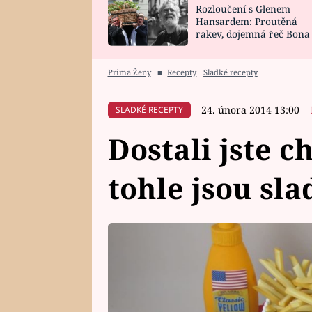
Rozloučení s Glenem
SNÁŘ
CELEBRITY
Hansardem: Proutěná
rakev, dojemná řeč Bona
HOROSKOP NA
VAŘENÍ
zpěv Irglové s Vedderem
ROK 2023
Prima Ženy
■
Recepty
Sladké recepty
24. února 2014 13:00
SLADKÉ RECEPTY
Dostali jste c
tohle jsou sla