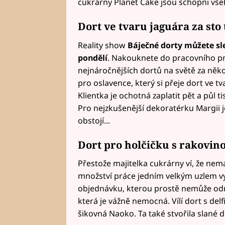
cukrárny Planet Cake jsou schopni všeh
Dort ve tvaru jaguára za sto t
Reality show
Báječné dorty můžete sle
pondělí
. Nakouknete do pracovního pro
nejnáročnějších dortů na světě za někol
pro oslavence, který si přeje dort ve 
Klientka je ochotná zaplatit pět a půl 
Pro nejzkušenější dekoratérku Margii je 
obstojí...
Dort pro holčičku s rakovin
Přestože majitelka cukrárny ví, že nem
množství práce jedním velkým uzlem v
objednávku, kterou prostě nemůže odmí
která je vážně nemocná. Vílí dort s del
šikovná Naoko. Ta také stvořila slané do