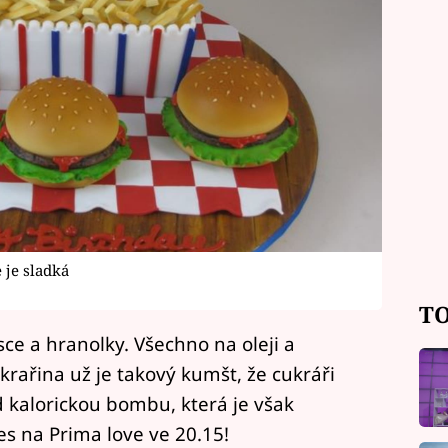
 je sladká
TO
ce a hranolky. Všechno na oleji a
krařina už je takový kumšt, že cukráři
 kalorickou bombu, která je však
s na Prima love ve 20.15!