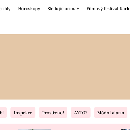
eriály
Horoskopy
Sledujte prima+
Filmový festival Karl
Celebrity
Recept
MÓDA A KRÁSA
HLAVNÍ JÍ
VZTAHY A SEX
SLADKÉ
PRIMA MAMINKA
ZDRAVÉ
bí
Inspekce
Prostřeno!
AYTO?
Módní alarm
Fresh
Living
RECEPTY
BYDLENÍ