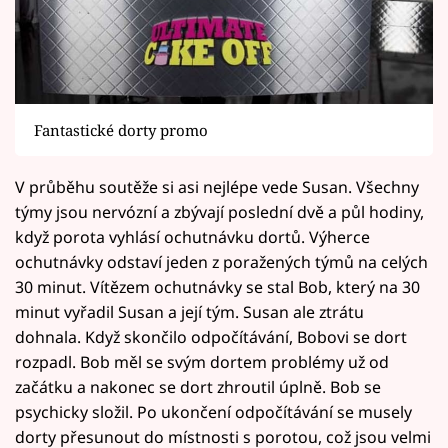
Fantastické dorty promo
V průběhu soutěže si asi nejlépe vede Susan. Všechny
týmy jsou nervózní a zbývají poslední dvě a půl hodiny,
když porota vyhlásí ochutnávku dortů. Výherce
ochutnávky odstaví jeden z poražených týmů na celých
30 minut. Vítězem ochutnávky se stal Bob, který na 30
minut vyřadil Susan a její tým. Susan ale ztrátu
dohnala. Když skončilo odpočítávání, Bobovi se dort
rozpadl. Bob měl se svým dortem problémy už od
začátku a nakonec se dort zhroutil úplně. Bob se
psychicky složil. Po ukončení odpočítávání se musely
dorty přesunout do místnosti s porotou, což jsou velmi