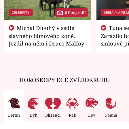
CELEBRITY
SERIÁLY A FIL
8 fotografií
Michal Dlouhý v sedle
Tuna se chtěl vrátit domů.
slavného filmového koně.
Zarazilo ho
Jezdil na něm i Draco Malfoy
smlouvě př
zemřít
HOROSKOPY DLE ZVĚROKRUHU
Beran
Býk
Blíženci
Rak
Lev
Panna
V