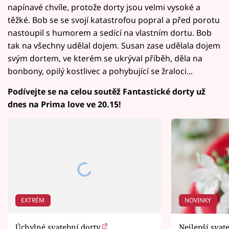
napínavé chvíle, protože dorty jsou velmi vysoké a
těžké. Bob se se svojí katastrofou popral a před porotu
nastoupil s humorem a sedící na vlastním dortu. Bob
tak na všechny udělal dojem. Susan zase udělala dojem
svým dortem, ve kterém se ukrýval příběh, děla na
bonbony, opilý kostlivec a pohybující se žraloci...
Podívejte se na celou soutěž Fantastické dorty už
dnes na Prima love ve 20.15!
EXTRÉM
NOVINKY
Úchylné svatební dorty
Nejlepší svat