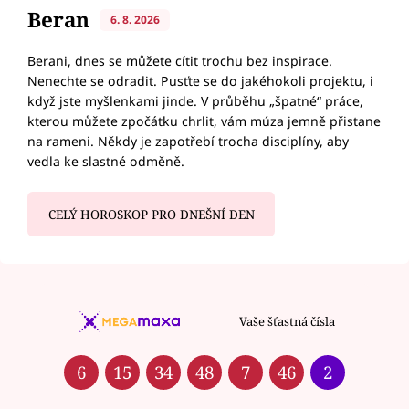
Beran
6. 8. 2026
Berani, dnes se můžete cítit trochu bez inspirace.
Nenechte se odradit. Pusťte se do jakéhokoli projektu, i
když jste myšlenkami jinde. V průběhu „špatné“ práce,
kterou můžete zpočátku chrlit, vám múza jemně přistane
na rameni. Někdy je zapotřebí trocha disciplíny, aby
vedla ke slastné odměně.
CELÝ HOROSKOP PRO DNEŠNÍ DEN
Vaše šťastná čísla
6
15
34
48
7
46
2