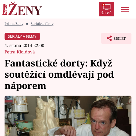
ŽIVĚ
Prima Ženy
■
Seriály a filmy
Trendy:
Polabí
Inspekce
Prostřeno!
AYTO?
SERIÁLY A FILMY
SDÍLET
Módní alarm
Zrádci
Proměny
4. srpna 2014 22:00
Petra Kloidová
Fantastické dorty: Když
soutěžící omdlévají pod
Témata
náporem
Celebrity
Vztahy
Seriály