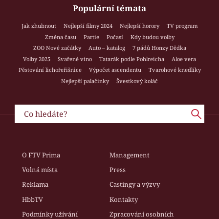
Populární témata
Jak zhubnout
Nejlepší filmy 2024
Nejlepší horory
TV program
Změna času
Partie
Počasí
Kdy budou volby
ZOO Nové začátky
Auto – katalog
7 pádů Honzy Dědka
Volby 2025
Svařené víno
Tatarák podle Pohlreicha
Aloe vera
Pěstování lichořeřišnice
Výpočet ascendentu
Tvarohové knedlíky
Nejlepší palačinky
Švestkový koláč
O FTV Prima
Management
Volná místa
Press
Reklama
Castingy a výzvy
HbbTV
Kontakty
Podmínky užívání
Zpracování osobních