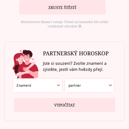
ZKUSTE ŠTĚSTÍ
Ministerstvo financí varuje: Účastí na hazardní hře může
vzniknout závislost ⑱
PARTNERSKÝ HOROSKOP
Jste si souzení? Zvolte znamení a
zjistěte, jestli vám hvězdy přejí.
VYPOČÍTAT