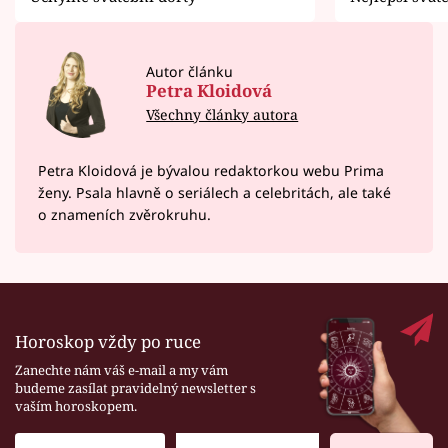
Autor článku
Petra Kloidová
Všechny články autora
Petra Kloidová je bývalou redaktorkou webu Prima
ženy. Psala hlavně o seriálech a celebritách, ale také
o znameních zvěrokruhu.
Horoskop vždy po ruce
Zanechte nám váš e-mail a my vám
budeme zasílat pravidelný newsletter s
vaším horoskopem.