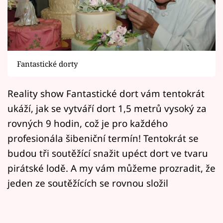
Horoskopy
Sledujte prima+
Filmový festival Karlovy Vary
Fantastické dorty
Pořady
Reality show Fantastické dort vám tentokrát
Mámy sobě
ukáží, jak se vytváří dort 1,5 metrů vysoký za
rovných 9 hodin, což je pro každého
Přihlášení
profesionála šibeniční termín! Tentokrát se
budou tři soutěžící snažit upéct dort ve tvaru
pirátské lodě. A my vám můžeme prozradit, že
Sledujte nás
jeden ze soutěžících se rovnou složil