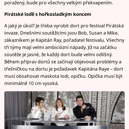
poražený, bude pro všechny velkým překvapením.
Pirátské loďě s hořkosladkým koncem
A jaký je úkol? Je třeba vyrobit dort pro festival Pirátská
invaze. Dnešními soutěžícími jsou Bob, Susan a Mike,
zákazníkem je Kapitán Ray, pořadatel festivalu. Všechny
tři týmy mají velmi ambiciózní nápady. Již na začátku
soutěže je jasné, že každý dort bude velmi odlišný.
Během příprav dortů se začínají objevovat problémy a
třešničkou na dortu je požadavek Kapitána Raye – dort
musí obsahovat maskota lodi, opičku. Opička musí být
minimálně 10 cm vysoká.