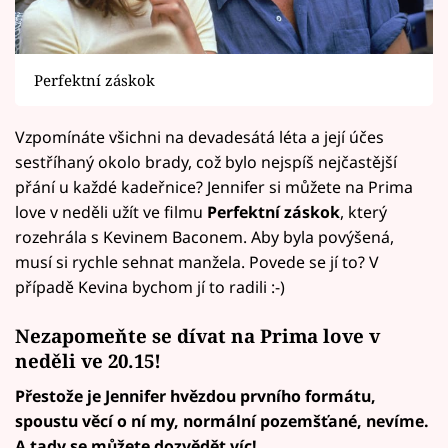
Perfektní záskok
Vzpomínáte všichni na devadesátá léta a její účes
sestříhaný okolo brady, což bylo nejspíš nejčastější
přání u každé kadeřnice? Jennifer si můžete na Prima
love v neděli užít ve filmu
Perfektní záskok
, který
rozehrála s Kevinem Baconem. Aby byla povýšená,
musí si rychle sehnat manžela. Povede se jí to? V
případě Kevina bychom jí to radili :-)
Nezapomeňte se dívat na Prima love v
neděli ve 20.15!
Přestože je Jennifer hvězdou prvního formátu,
spoustu věcí o ní my, normální pozemšťané, nevíme.
A tady se můžete dozvědět víc!