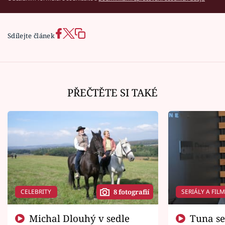
Sdílejte článek
PŘEČTĚTE SI TAKÉ
CELEBRITY
SERIÁLY A FIL
8 fotografií
Michal Dlouhý v sedle
Tuna se chtěl vrátit domů.