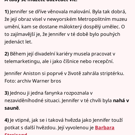
1)
Jennifer se dříve věnovala malování. Byla tak dobrá,
že její obraz visel v newyorském Metropolitním muzeu
umění, kam se dostane málokterý dospělý umělec. O
to zajímavější je, že Jennifer v té době bylo pouhých
jedenáct let.
2)
Během její divadelní kariéry musela pracovat v
telemarketingu, ale i jako číšnice nebo recepční.
Jennifer Aniston si poprvé v životě zahrála striptérku.
Foto: archiv Warner bros
3)
Jednou ji jedna fanynka rozpoznala v
nezaviděníhodné situaci. Jennifer v té chvíli byla
nahá v
sauně
.
4)
Je vtipné, jak se i taková hvězda jako Jennifer touží
potkat s další hvězdou. Její vyvolenou je
Barbara
Streisand
.