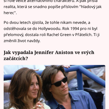
si role velice alternativního charakteru. A pak přišla
realita, která se snadno popíše příslovím "hladový jak
herec".
Po dvou letech zjistila, že tohle nikam nevede, a
odstěhovala se do Hollywoodu. Rok 1994 pro ni byl
přelomový, dostala roli Rachel Green v Přátelích. Ti ji
změnili život navždy.
Jak vypadala Jennifer Aniston ve svých
začátcích?