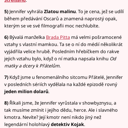
5)
Jennifer vyhrála
Zlatou malinu
. To je cena, jež se udílí
během předávání Oscarů a znamená naprostý opak,
kterým se ve své filmografii moc nechlubíte.
6)
Bývalá manželka
Brada Pitta
má velmi pošramocené
vztahy s vlastní mamkou. Ta se o ní do médií několikrát
vyjádřila velice hrubě. Posledním hřebíčkem do rakve
jejich vztahu bylo, když o ní matka napsala knihu
Od
matky a dcery k Přátelům
.
7)
Když jsme u fenomenálního sitcomu Přátelé, Jennifer
v posledních sériích vydělala na každé epizodě rovný
jeden milion dolarů
.
8)
Říkali jsme, že Jennifer vyrůstala v showbyznysu, a
tak musíme zmínit i jejího dědu, herce. Ale i slavného
kmotra. Nevíte? Její kmotr není nikdo jiný než
legendární holohlavý
detektiv Kojak
.