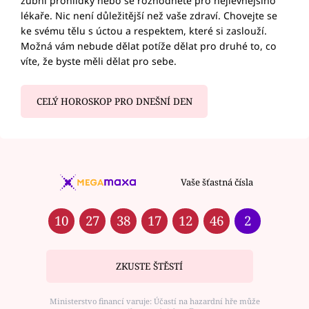
zubní prohlídky nebo se rozhodnete pro nejlevnějšího
lékaře. Nic není důležitější než vaše zdraví. Chovejte se
ke svému tělu s úctou a respektem, které si zaslouží.
Možná vám nebude dělat potíže dělat pro druhé to, co
víte, že byste měli dělat pro sebe.
CELÝ HOROSKOP PRO DNEŠNÍ DEN
Vaše šťastná čísla
10
27
38
17
12
46
2
ZKUSTE ŠTĚSTÍ
Ministerstvo financí varuje: Účastí na hazardní hře může