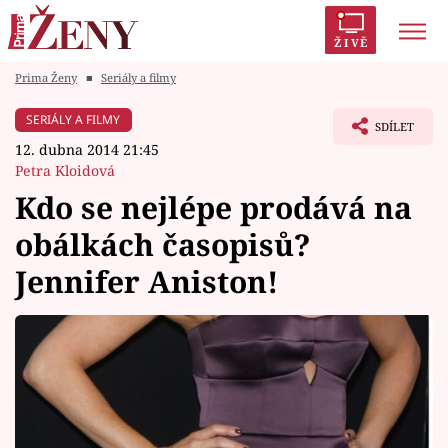
ŽIVĚ
Prima Ženy
■
Seriály a filmy
Trendy:
Polabí
Inspekce
Prostřeno!
AYTO?
SERIÁLY A FILMY
SDÍLET
Módní alarm
Zrádci
Proměny
12. dubna 2014 21:45
Petra Kloidová
Kdo se nejlépe prodává na
obálkách časopisů?
Témata
Jennifer Aniston!
Celebrity
Vztahy
Seriály