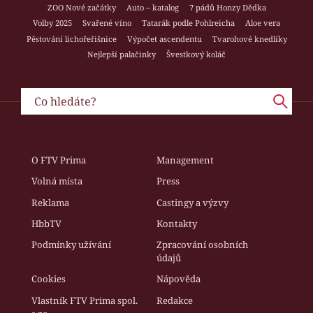
ZOO Nové začátky
Auto – katalog
7 pádů Honzy Dědka
Volby 2025
Svařené víno
Tatarák podle Pohlreicha
Aloe vera
Pěstování lichořeřišnice
Výpočet ascendentu
Tvarohové knedlíky
Nejlepší palačinky
Švestkový koláč
O FTV Prima
Management
Volná místa
Press
Reklama
Castingy a výzvy
HbbTV
Kontakty
Podmínky užívání
Zpracování osobních
údajů
Cookies
Nápověda
Vlastník FTV Prima spol.
Redakce