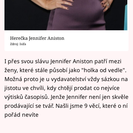
Horoskopy
Sledujte prima+
Filmový festival Karlovy Vary
Herečka Jennifer Aniston
Pořady
Zdroj: Isifa
Mámy sobě
I přes svou slávu Jennifer Aniston patří mezi
ženy, které stále působí jako "holka od vedle".
Přihlášení
Možná proto je u vydavatelství vždy sázkou na
jistotu ve chvíli, kdy chtějí prodat co nejvíce
výtisků časopisů. Jenže Jennifer není jen skvěle
Sledujte nás
prodávající se tvář. Našli jsme 9 věcí, které o ní
pořád nevíte