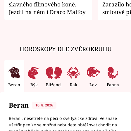
slavného filmového koně.
Zarazilo ho
Jezdil na něm i Draco Malfoy
smlouvě př
zemřít
HOROSKOPY DLE ZVĚROKRUHU
Beran
Býk
Blíženci
Rak
Lev
Panna
V
Beran
10. 8. 2026
Berani, nešetřete na péči o své fyzické zdraví. Ve snaze
ušetřit peníze se možná nebudete obtěžovat chodit na