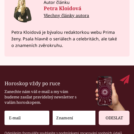
Autor článku
Petra Kloidová
Všechny články autora
Petra Kloidová je bývalou redaktorkou webu Prima
ženy. Psala hlavně o seriálech a celebritách, ale také
o znameních zvěrokruhu.
Horoskop vždy po ruce
Zanechte nám váš e-mail a my vám
budeme zasílat pravidelný newsletter s
vaším horoskopem.
ODESLAT
Odesláním formuláře souhlasíte s
podmínkami zpracování osobních údajů