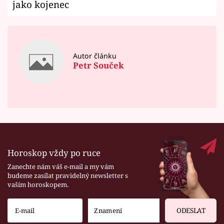
jako kojenec
Autor článku
Petr Souček
Horoskop vždy po ruce
Zanechte nám váš e-mail a my vám
budeme zasílat pravidelný newsletter s
vaším horoskopem.
ODESLAT