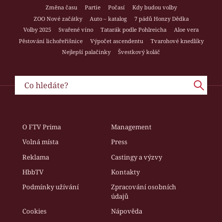
Změna času
Partie
Počasí
Kdy budou volby
ZOO Nové začátky
Auto – katalog
7 pádů Honzy Dědka
Volby 2025
Svařené víno
Tatarák podle Pohlreicha
Aloe vera
Pěstování lichořeřišnice
Výpočet ascendentu
Tvarohové knedlíky
Nejlepší palačinky
Švestkový koláč
O FTV Prima
Management
Volná místa
Press
Reklama
Castingy a výzvy
HbbTV
Kontakty
Podmínky užívání
Zpracování osobních
údajů
Cookies
Nápověda