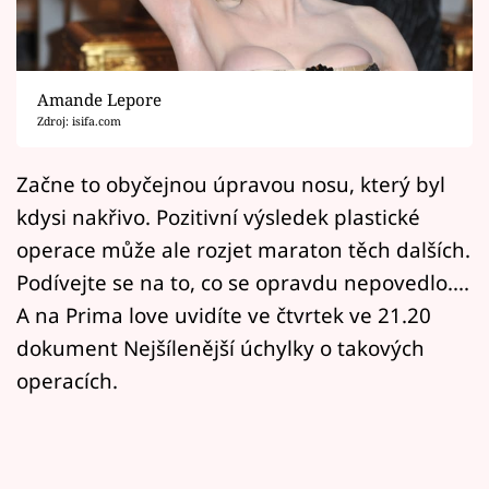
Horoskopy
Sledujte prima+
Amande Lepore
Filmový festival Karlovy Vary
Zdroj: isifa.com
Pořady
Začne to obyčejnou úpravou nosu, který byl
kdysi nakřivo. Pozitivní výsledek plastické
Mámy sobě
operace může ale rozjet maraton těch dalších.
Podívejte se na to, co se opravdu nepovedlo....
Přihlášení
A na Prima love uvidíte ve čtvrtek ve 21.20
dokument Nejšílenější úchylky o takových
Sledujte nás
operacích.