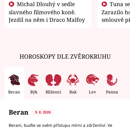
Michal Dlouhý v sedle
Tuna se chtěl vrátit domů.
slavného filmového koně.
Zarazilo ho
Jezdil na něm i Draco Malfoy
smlouvě př
zemřít
HOROSKOPY DLE ZVĚROKRUHU
Beran
Býk
Blíženci
Rak
Lev
Panna
V
Beran
9. 8. 2026
Berani, buďte ve svém přístupu mírní a zdrženliví. Ve