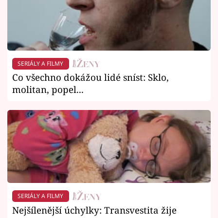
SERIÁLY A FILMY
Co všechno dokážou lidé sníst: Sklo,
molitan, popel...
SERIÁLY A FILMY
Nejšílenější úchylky: Transvestita žije