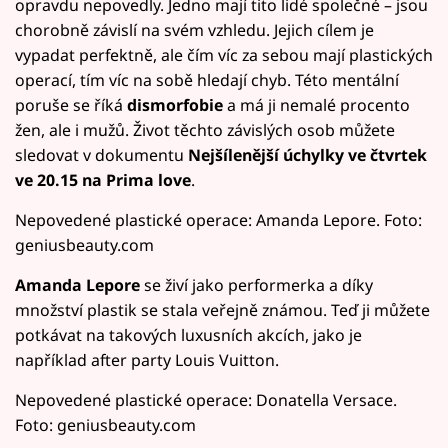
opravdu nepovedly. Jedno mají tito lidé společné – jsou
chorobně závislí na svém vzhledu. Jejich cílem je
vypadat perfektně, ale čím víc za sebou mají plastických
operací, tím víc na sobě hledají chyb. Této mentální
poruše se říká
dismorfobie
a má ji nemalé procento
žen, ale i mužů. Život těchto závislých osob můžete
sledovat v dokumentu
Nejšílenější úchylky ve čtvrtek
ve 20.15 na Prima love
.
Nepovedené plastické operace: Amanda Lepore. Foto:
geniusbeauty.com
Amanda Lepore
se živí jako performerka a díky
množství plastik se stala veřejně známou. Teď ji můžete
potkávat na takových luxusních akcích, jako je
například after party Louis Vuitton.
Nepovedené plastické operace: Donatella Versace.
Foto: geniusbeauty.com