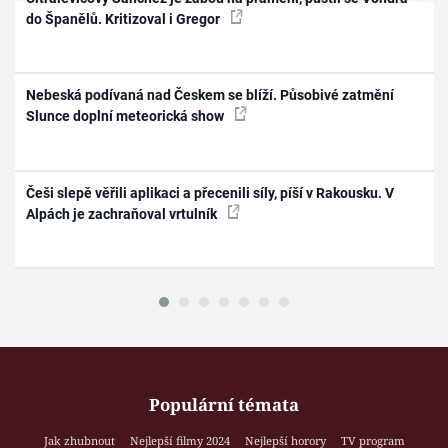
do Španělů. Kritizoval i Gregor
Nebeská podívaná nad Českem se blíží. Působivé zatmění
Slunce doplní meteorická show
Češi slepě věřili aplikaci a přecenili síly, píší v Rakousku. V
Alpách je zachraňoval vrtulník
Populární témata
Jak zhubnout
Nejlepší filmy 2024
Nejlepší horory
TV program