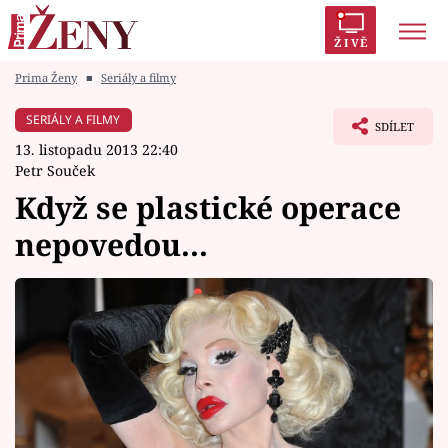
ŽIVĚ
Prima Ženy
■
Seriály a filmy
Trendy:
Polabí
Inspekce
Prostřeno!
AYTO?
SERIÁLY A FILMY
SDÍLET
Módní alarm
Zrádci
Proměny
13. listopadu 2013 22:40
Petr Souček
Když se plastické operace
nepovedou...
Témata
Celebrity
Vztahy
Seriály