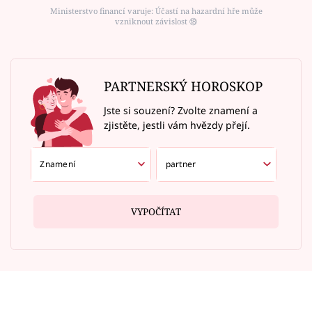
Ministerstvo financí varuje: Účastí na hazardní hře může
vzniknout závislost ⑱
PARTNERSKÝ HOROSKOP
Jste si souzení? Zvolte znamení a
zjistěte, jestli vám hvězdy přejí.
VYPOČÍTAT