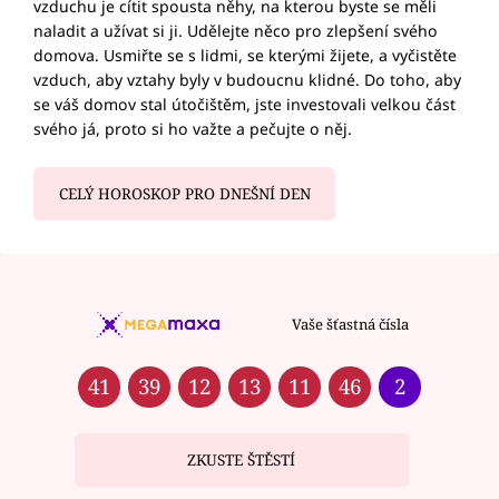
vzduchu je cítit spousta něhy, na kterou byste se měli
naladit a užívat si ji. Udělejte něco pro zlepšení svého
domova. Usmiřte se s lidmi, se kterými žijete, a vyčistěte
vzduch, aby vztahy byly v budoucnu klidné. Do toho, aby
se váš domov stal útočištěm, jste investovali velkou část
svého já, proto si ho važte a pečujte o něj.
CELÝ HOROSKOP PRO DNEŠNÍ DEN
Vaše šťastná čísla
41
39
12
13
11
46
2
ZKUSTE ŠTĚSTÍ