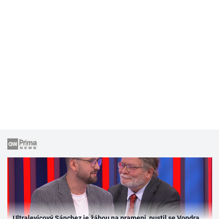
Ultralevicový Sánchez je žábou na prameni, pustil se Vondra