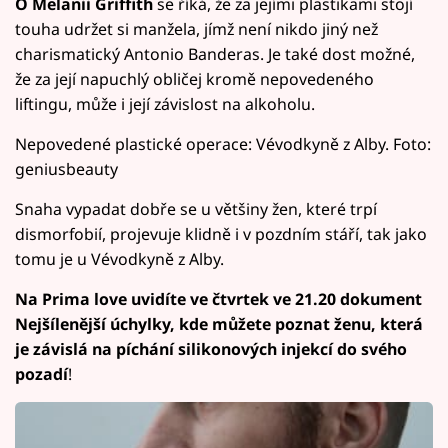
O Melanii Griffith
se říká, že za jejími plastikami stojí
touha udržet si manžela, jímž není nikdo jiný než
charismatický Antonio Banderas. Je také dost možné,
že za její napuchlý obličej kromě nepovedeného
liftingu, může i její závislost na alkoholu.
Nepovedené plastické operace: Vévodkyně z Alby. Foto:
geniusbeauty
Snaha vypadat dobře se u většiny žen, které trpí
dismorfobií, projevuje klidně i v pozdním stáří, tak jako
tomu je u Vévodkyně z Alby.
Na Prima love uvidíte ve čtvrtek ve 21.20 dokument
Nejšílenější úchylky, kde můžete poznat ženu, která
je závislá na píchání silikonových injekcí do svého
pozadí
!