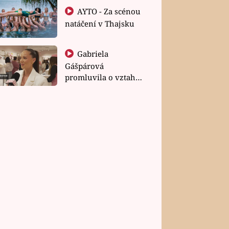
AYTO - Za scénou
natáčení v Thajsku
Gabriela
Gášpárová
promluvila o vztahu
a zakládání rodiny