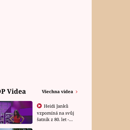
P Videa
Všechna videa
Heidi Janků
vzpomíná na svůj
šatník z 80. let -
Shopaholičky