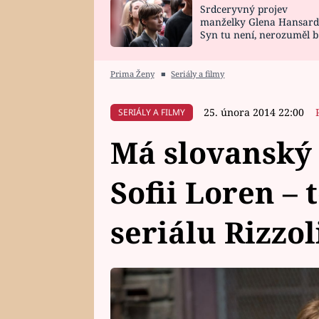
Srdceryvný projev
SNÁŘ
CELEBRITY
manželky Glena Hansard
Syn tu není, nerozuměl b
HOROSKOP NA
VAŘENÍ
tomu, vysvětlila
ROK 2023
Prima Ženy
■
Seriály a filmy
25. února 2014 22:00
SERIÁLY A FILMY
Má slovanský 
Sofii Loren – 
seriálu Rizzol