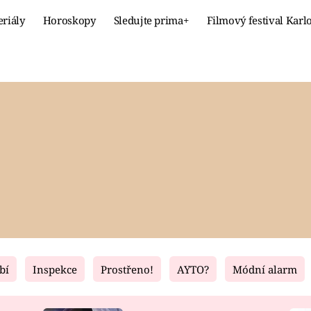
eriály
Horoskopy
Sledujte prima+
Filmový festival Karl
Celebrity
Recept
MÓDA A KRÁSA
HLAVNÍ JÍ
VZTAHY A SEX
SLADKÉ
PRIMA MAMINKA
ZDRAVÉ
bí
Inspekce
Prostřeno!
AYTO?
Módní alarm
Fresh
Living
RECEPTY
BYDLENÍ