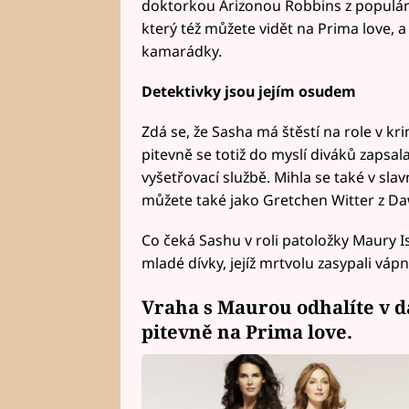
doktorkou Arizonou Robbins z populár
který též můžete vidět na Prima love, a t
kamarádky.
Detektivky jsou jejím osudem
Zdá se, že Sasha má štěstí na role v kri
pitevně se totiž do myslí diváků zapsa
vyšetřovací službě. Mihla se také v slav
můžete také jako Gretchen Witter z D
Co čeká Sashu v roli patoložky Maury I
mladé dívky, jejíž mrtvolu zasypali váp
Vraha s Maurou odhalíte v da
pitevně na Prima love.