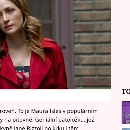
TO
roveň. To je Maura Isles v populárním
dy na pitevně. Geniální patoložku, jež
kyně Jane Rizzoli po krku i těm