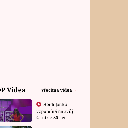
P Videa
Všechna videa
Heidi Janků
vzpomíná na svůj
šatník z 80. let -
Shopaholičky