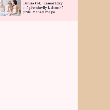
Denisa (34): Kamarádky
mě přemluvily k dámské
jízdě. Manžel mě po
návratu zaskočil