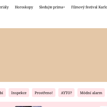
eriály
Horoskopy
Sledujte prima+
Filmový festival Karl
Celebrity
Recept
MÓDA A KRÁSA
HLAVNÍ JÍ
VZTAHY A SEX
SLADKÉ
PRIMA MAMINKA
ZDRAVÉ
bí
Inspekce
Prostřeno!
AYTO?
Módní alarm
Fresh
Living
RECEPTY
BYDLENÍ