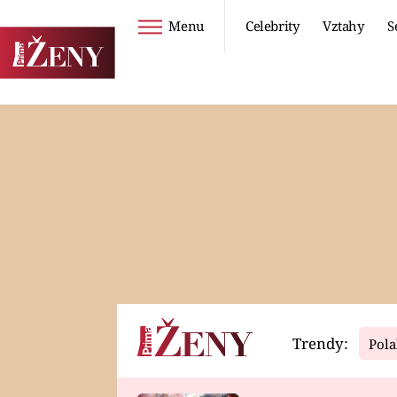
Menu
Celebrity
Vztahy
S
Seriály
Životní styl
ZOO
DIETY A HUBNUTÍ
PROSTŘENO!
CESTOVÁNÍ A
DOVOLENÁ
DUCH
ZDRAVÍ
Trendy:
Pola
Horoskopy
Video
ASTROČLÁNKY
SERIÁLY