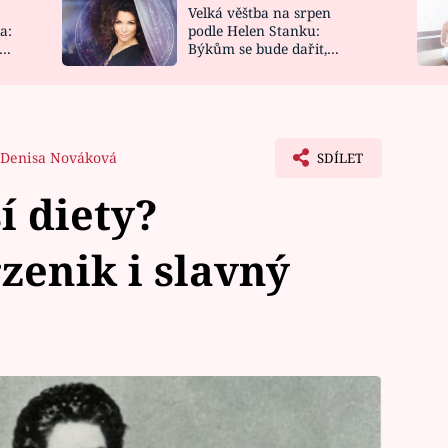
Velká věštba na srpen
NOVINKY
ZAHRADA
a:
podle Helen Stanku:
y
Býkům se bude dařit,
VIDEORECEPTY
DESIGN
Vodnáře čeká jízda
Denisa Nováková
SDÍLET
í diety?
zenik i slavný