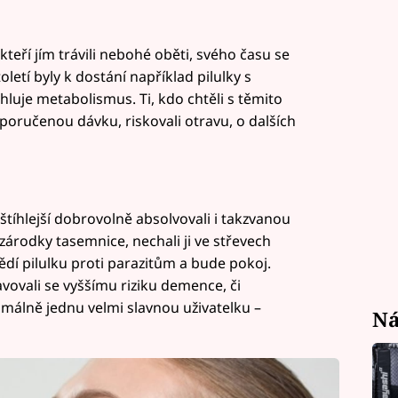
kteří jím trávili nebohé oběti, svého času se
toletí byly k dostání například pilulky s
hluje metabolismus. Ti, kdo chtěli s těmito
oporučenou dávku, riskovali otravu, o dalších
ejštíhlejší dobrovolně absolvovali i takzvanou
zárodky tasemnice, nechali ji ve střevech
nědí pilulku proti parazitům a bude pokoj.
tavovali se vyššímu riziku demence, či
málně jednu velmi slavnou uživatelku –
Ná