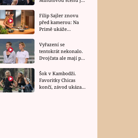
bez dubla
Filip Sajler znovu
před kamerou: Na
Primě ukáže
poctivou kuchyni i
rychlé recepty
Vyřazení se
tentokrát nekonalo.
Dvojčata ale mají po
uzavření třetí etapy
závodu nůž na krku
Šok v Kambodži.
Favoritky Chicas
končí, závod ukázal
svou nejtvrdší tvář