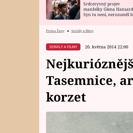
Srdceryvný projev
SNÁŘ
CELEBRITY
manželky Glena Hansard
Syn tu není, nerozuměl b
HOROSKOP NA
VAŘENÍ
tomu, vysvětlila
ROK 2023
Prima Ženy
■
Seriály a filmy
20. května 2014 22:00
SERIÁLY A FILMY
Nejkurióznějš
Tasemnice, ar
korzet