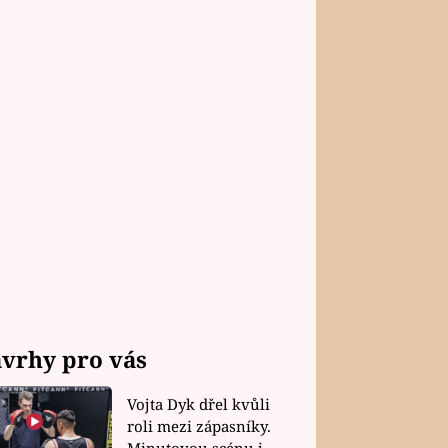
vrhy pro vás
Vojta Dyk dřel kvůli
roli mezi zápasníky.
Minutovou scénu jel