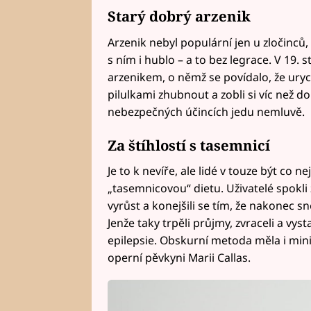
Starý dobrý arzenik
Arzenik nebyl populární jen u zločinců, 
s ním i hublo – a to bez legrace. V 19. s
arzenikem, o němž se povídalo, že uryc
pilulkami zhubnout a zobli si víc než d
nebezpečných účincích jedu nemluvě.
Za štíhlostí s tasemnicí
Je to k nevíře, ale lidé v touze být co n
„tasemnicovou“ dietu. Uživatelé spokli 
vyrůst a konejšili se tím, že nakonec s
Jenže taky trpěli průjmy, zvraceli a vys
epilepsie. Obskurní metoda měla i mini
operní pěvkyni Marii Callas.