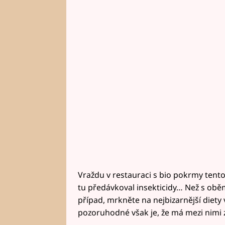
Vraždu v restauraci s bio pokrmy tentok
tu předávkoval insekticidy… Než s oběm
případ, mrkněte na nejbizarnější diety
pozoruhodné však je, že má mezi nimi z