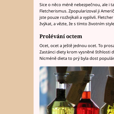
Sice o něco méně nebezpečnou, ale i ta
Fletcherismus. Zpopularizoval ji Ameri
jste pouze rozžvýkali a vyplivli. Fletche
žvýkat, a vězte, že s tímto životním st
Prolévání octem
Ocet, ocet a ještě jednou ocet. To pros
Zastánci diety krom vysněné štíhlosti d
Nicméně dieta to prý byla dost populár