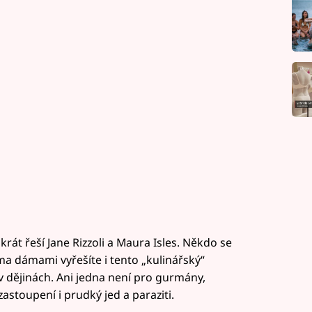
rát řeší Jane Rizzoli a Maura Isles. Někdo se
a dámami vyřešíte i tento „kulinářský“
 v dějinách. Ani jedna není pro gurmány,
astoupení i prudký jed a paraziti.