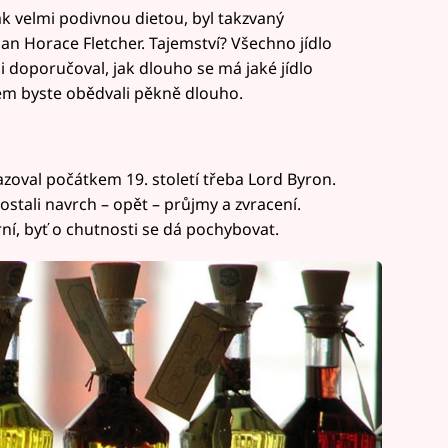
k velmi podivnou dietou, byl takzvaný
čan Horace Fletcher. Tajemství? Všechno jídlo
r i doporučoval, jak dlouho se má jaké jídlo
ylem byste obědvali pěkně dlouho.
azoval počátkem 19. století třeba Lord Byron.
ostali navrch – opět – průjmy a zvracení.
ní, byť o chutnosti se dá pochybovat.