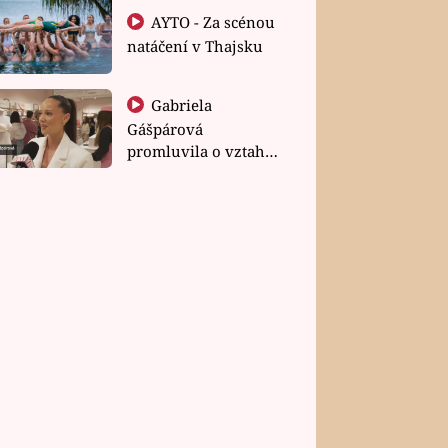
AYTO - Za scénou
natáčení v Thajsku
Gabriela
Gášpárová
promluvila o vztahu
a zakládání rodiny