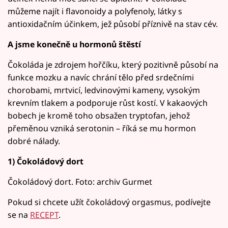
můžeme najít i flavonoidy a polyfenoly, látky s
antioxidačním účinkem, jež působí příznivě na stav cév.
A jsme konečně u hormonů štěstí
Čokoláda je zdrojem hořčíku, který pozitivně působí na
funkce mozku a navíc chrání tělo před srdečními
chorobami, mrtvicí, ledvinovými kameny, vysokým
krevním tlakem a podporuje růst kostí. V kakaových
bobech je kromě toho obsažen tryptofan, jehož
přeměnou vzniká serotonin – říká se mu hormon
dobré nálady.
1) Čokoládový dort
Čokoládový dort. Foto: archiv Gurmet
Pokud si chcete užít čokoládový orgasmus, podívejte
se na
RECEPT
.