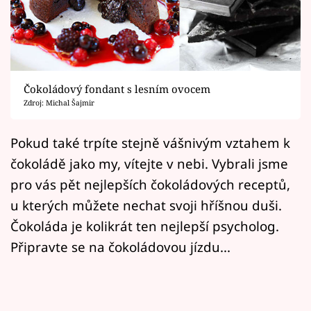
Horoskopy
Sledujte prima+
Filmový festival Karlovy Vary
Čokoládový fondant s lesním ovocem
Pořady
Zdroj: Michal Šajmir
Mámy sobě
Pokud také trpíte stejně vášnivým vztahem k
čokoládě jako my, vítejte v nebi. Vybrali jsme
Přihlášení
pro vás pět nejlepších čokoládových receptů,
u kterých můžete nechat svoji hříšnou duši.
Čokoláda je kolikrát ten nejlepší psycholog.
Sledujte nás
Připravte se na čokoládovou jízdu...