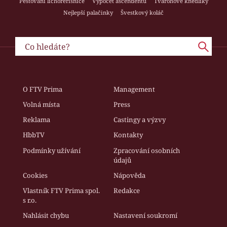
Pěstování lichořeřišnice
Výpočet ascendentu
Tvarohové knedlíky
Nejlepší palačinky
Švestkový koláč
O FTV Prima
Management
Volná místa
Press
Reklama
Castingy a výzvy
HbbTV
Kontakty
Podmínky užívání
Zpracování osobních
údajů
Cookies
Nápověda
Vlastník FTV Prima spol.
Redakce
s r.o.
Nahlásit chybu
Nastavení soukromí