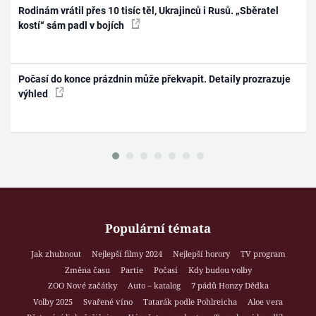
Rodinám vrátil přes 10 tisíc těl, Ukrajinců i Rusů. „Sběratel
kostí“ sám padl v bojích
Počasí do konce prázdnin může překvapit. Detaily prozrazuje
výhled
Populární témata
Jak zhubnout
Nejlepší filmy 2024
Nejlepší horory
TV program
Změna času
Partie
Počasí
Kdy budou volby
ZOO Nové začátky
Auto – katalog
7 pádů Honzy Dědka
Volby 2025
Svařené víno
Tatarák podle Pohlreicha
Aloe vera