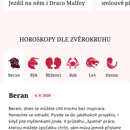
Jezdil na něm i Draco Malfoy
smlouvě př
zemřít
HOROSKOPY DLE ZVĚROKRUHU
Beran
Býk
Blíženci
Rak
Lev
Panna
V
Beran
6. 8. 2026
Berani, dnes se můžete cítit trochu bez inspirace.
Nenechte se odradit. Pusťte se do jakéhokoli projektu, i
když jste myšlenkami jinde. V průběhu „špatné“ práce,
kterou můžete zpočátku chrlit, vám múza jemně přistane