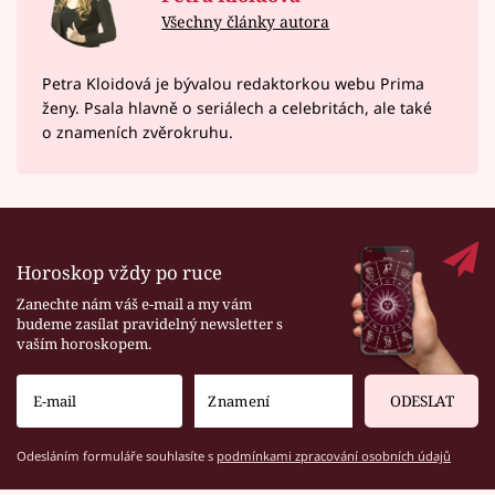
Všechny články autora
Petra Kloidová je bývalou redaktorkou webu Prima
ženy. Psala hlavně o seriálech a celebritách, ale také
o znameních zvěrokruhu.
Horoskop vždy po ruce
Zanechte nám váš e-mail a my vám
budeme zasílat pravidelný newsletter s
vaším horoskopem.
ODESLAT
Odesláním formuláře souhlasíte s
podmínkami zpracování osobních údajů