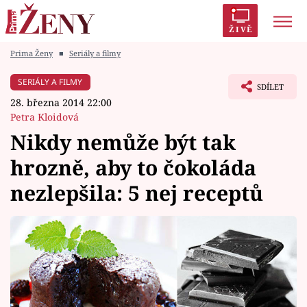
ŽIVĚ
Prima Ženy
■
Seriály a filmy
Trendy:
Polabí
Inspekce
Prostřeno!
AYTO?
SERIÁLY A FILMY
SDÍLET
Módní alarm
Zrádci
Proměny
28. března 2014 22:00
Petra Kloidová
Nikdy nemůže být tak
hrozně, aby to čokoláda
Témata
nezlepšila: 5 nej receptů
Celebrity
Vztahy
Seriály