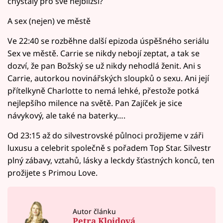
chystaly pro své nejbližší?
A sex (nejen) ve městě
Ve 22:40 se rozběhne další epizoda úspěšného seriálu
Sex ve městě. Carrie se nikdy nebojí zeptat, a tak se
dozví, že pan Božský se už nikdy nehodlá ženit. Ani s
Carrie, autorkou novinářských sloupků o sexu. Ani její
přítelkyně Charlotte to nemá lehké, přestože potká
nejlepšího milence na světě. Pan Zajíček je sice
návykový, ale také na baterky….
Od 23:15 až do silvestrovské půlnoci prožijeme v záři
luxusu a celebrit společně s pořadem Top Star. Silvestr
plný zábavy, vztahů, lásky a leckdy šťastných konců, ten
prožijete s Primou Love.
Autor článku
Petra Kloidová