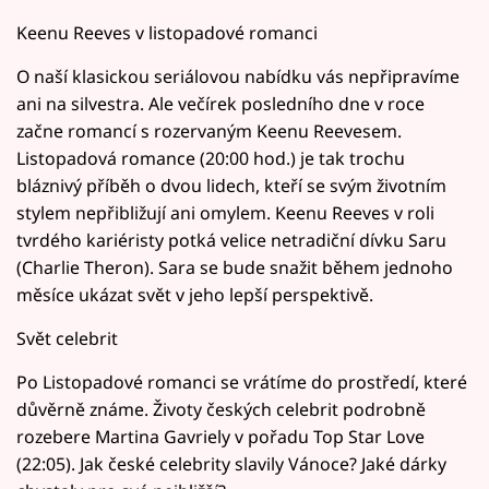
Keenu Reeves v listopadové romanci
O naší klasickou seriálovou nabídku vás nepřipravíme
ani na silvestra. Ale večírek posledního dne v roce
začne romancí s rozervaným Keenu Reevesem.
Listopadová romance (20:00 hod.) je tak trochu
bláznivý příběh o dvou lidech, kteří se svým životním
stylem nepřibližují ani omylem. Keenu Reeves v roli
tvrdého kariéristy potká velice netradiční dívku Saru
(Charlie Theron). Sara se bude snažit během jednoho
měsíce ukázat svět v jeho lepší perspektivě.
Svět celebrit
Po Listopadové romanci se vrátíme do prostředí, které
důvěrně známe. Životy českých celebrit podrobně
rozebere Martina Gavriely v pořadu Top Star Love
(22:05). Jak české celebrity slavily Vánoce? Jaké dárky