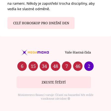
na rameni. Někdy je zapotřebí trocha disciplíny, aby
vedla ke slastné odměně.
CELÝ HOROSKOP PRO DNEŠNÍ DEN
Vaše šťastná čísla
6
15
34
48
7
46
2
ZKUSTE ŠTĚSTÍ
Ministerstvo financí varuje: Účastí na hazardní hře může
vzniknout závislost ⑱