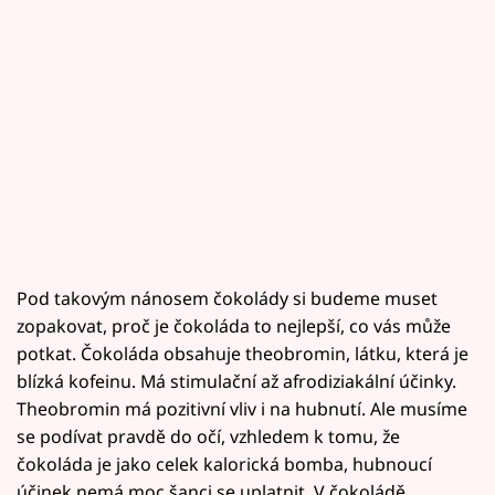
Pod takovým nánosem čokolády si budeme muset
zopakovat, proč je čokoláda to nejlepší, co vás může
potkat. Čokoláda obsahuje theobromin, látku, která je
blízká kofeinu. Má stimulační až afrodiziakální účinky.
Theobromin má pozitivní vliv i na hubnutí. Ale musíme
se podívat pravdě do očí, vzhledem k tomu, že
čokoláda je jako celek kalorická bomba, hubnoucí
účinek nemá moc šanci se uplatnit. V čokoládě