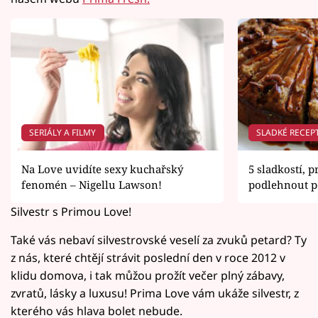
SERIÁLY A FILMY
SLADKÉ RECEP
Na Love uvidíte sexy kuchařský
5 sladkostí, p
fenomén – Nigellu Lawson!
podlehnout p
Silvestr s Primou Love!
Také vás nebaví silvestrovské veselí za zvuků petard? Ty
z nás, které chtějí strávit poslední den v roce 2012 v
klidu domova, i tak můžou prožít večer plný zábavy,
zvratů, lásky a luxusu! Prima Love vám ukáže silvestr, z
kterého vás hlava bolet nebude.