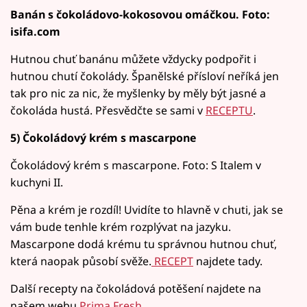
Banán s čokoládovo-kokosovou omáčkou. Foto:
isifa.com
Hutnou chuť banánu můžete vždycky podpořit i
hutnou chutí čokolády. Španělské přísloví neříká jen
tak pro nic za nic, že myšlenky by měly být jasné a
čokoláda hustá. Přesvědčte se sami v
RECEPTU
.
5) Čokoládový krém s mascarpone
Čokoládový krém s mascarpone. Foto: S Italem v
kuchyni II.
Pěna a krém je rozdíl! Uvidíte to hlavně v chuti, jak se
vám bude tenhle krém rozplývat na jazyku.
Mascarpone dodá krému tu správnou hutnou chuť,
která naopak působí svěže.
RECEPT
najdete tady.
Další recepty na čokoládová potěšení najdete na
našem webu
Prima Fresh.