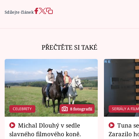
Sdílejte článek
PŘEČTĚTE SI TAKÉ
CELEBRITY
SERIÁLY A FIL
8 fotografií
Michal Dlouhý v sedle
Tuna se chtěl vrátit domů.
slavného filmového koně.
Zarazilo ho