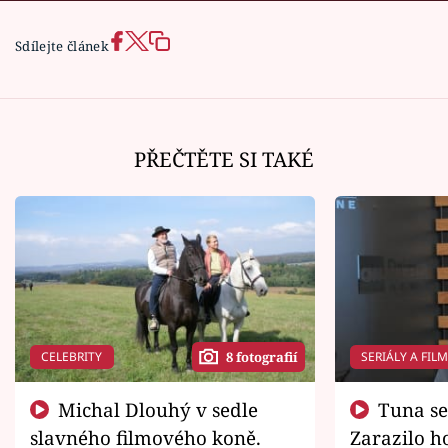
Sdílejte článek
PŘEČTĚTE SI TAKÉ
CELEBRITY
SERIÁLY A FIL
8 fotografií
Michal Dlouhý v sedle
Tuna se chtěl vrátit domů.
slavného filmového koně.
Zarazilo ho