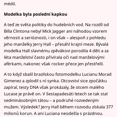
médií.
Modelka byla poslední kapkou
A teď ze světa politiky do hudebních vod. Na rozdíl od
Billa Clintona nebyl Mick Jagger ani náhodou vzorem
věrnosti a serióznosti, i on však – alespoň z pohledu
jeho manželky Jerry Hall – přesáhl krajní meze. Bývalá
modelka Hall slavnému zpěvákovi porodila 4 děti a za
léta manželství často přivírala oči nad manželovými
aférkami, nakonec však rocker přece jen přestřelil.
A to když sbalil brazilskou fotomodelku Lucianu Morad
Gimenez a zplodil s ní synka. Otcovství sice zpočátku
zapíral, testy DNA však prokázaly, že otcem malého
Lucase je právě on. V šestapadesáti letech se tak stal
sedminásobným tátou – a podruhé rozvedeným
mužem. Výsledek? Jerry Hall během rozvodu získala 377
milionů korun. A ani Luciana neodešla s prázdnou.