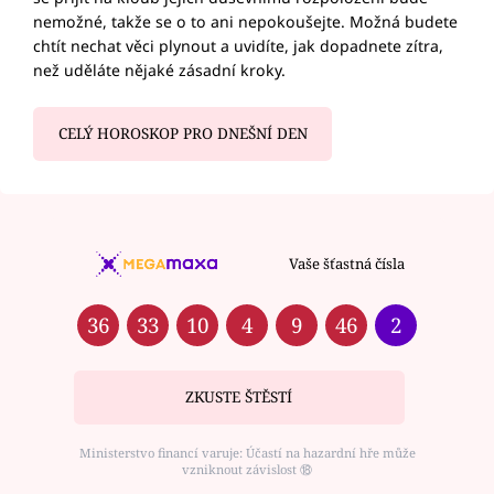
nemožné, takže se o to ani nepokoušejte. Možná budete
chtít nechat věci plynout a uvidíte, jak dopadnete zítra,
než uděláte nějaké zásadní kroky.
CELÝ HOROSKOP PRO DNEŠNÍ DEN
Vaše šťastná čísla
36
33
10
4
9
46
2
ZKUSTE ŠTĚSTÍ
Ministerstvo financí varuje: Účastí na hazardní hře může
vzniknout závislost ⑱