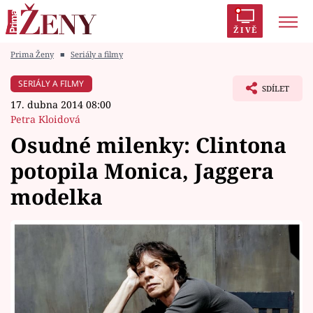
ŽIVĚ
Prima Ženy
■
Seriály a filmy
Trendy:
Polabí
Inspekce
Prostřeno!
AYTO?
SERIÁLY A FILMY
SDÍLET
Módní alarm
Zrádci
Proměny
17. dubna 2014 08:00
Petra Kloidová
Osudné milenky: Clintona
potopila Monica, Jaggera
Témata
modelka
Celebrity
Vztahy
Seriály