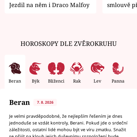
Jezdil na něm i Draco Malfoy
smlouvě př
zemřít
HOROSKOPY DLE ZVĚROKRUHU
Beran
Býk
Blíženci
Rak
Lev
Panna
V
Beran
7. 8. 2026
Je velmi pravděpodobné, že nejlepším řešením je dnes
jednoduše se vzdát kontroly, Berani. Pokud jde o srdeční
záležitosti, ostatní lidé mohou být ve víru zmatku. Snažit
se přijít na kloub jejich duševnímu rozpoložení bude