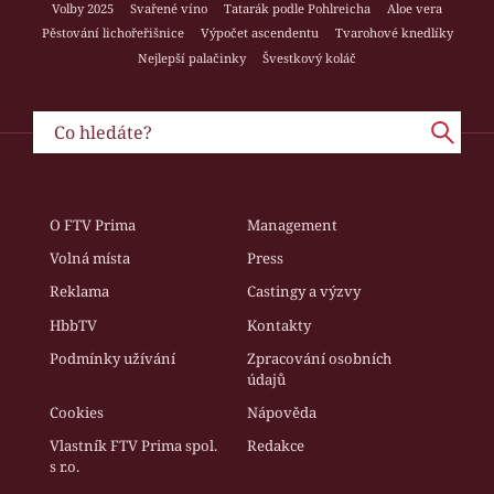
Volby 2025
Svařené víno
Tatarák podle Pohlreicha
Aloe vera
Pěstování lichořeřišnice
Výpočet ascendentu
Tvarohové knedlíky
Nejlepší palačinky
Švestkový koláč
O FTV Prima
Management
Volná místa
Press
Reklama
Castingy a výzvy
HbbTV
Kontakty
Podmínky užívání
Zpracování osobních
údajů
Cookies
Nápověda
Vlastník FTV Prima spol.
Redakce
s r.o.