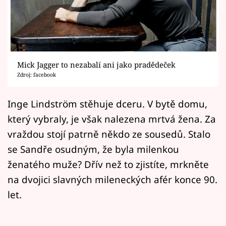
Horoskopy
Sledujte prima+
Filmový festival Karlovy Vary
Mick Jagger to nezabalí ani jako pradědeček
Pořady
Zdroj: facebook
Mámy sobě
Inge Lindström stěhuje dceru. V bytě domu,
který vybraly, je však nalezena mrtvá žena. Za
Přihlášení
vraždou stojí patrně někdo ze sousedů. Stalo
se Sandře osudným, že byla milenkou
ženatého muže? Dřív než to zjistíte, mrkněte
Sledujte nás
na dvojici slavných mileneckých afér konce 90.
let.