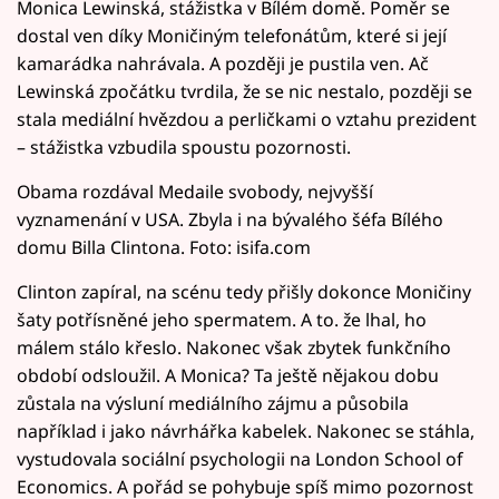
Monica Lewinská, stážistka v Bílém domě. Poměr se
dostal ven díky Moničiným telefonátům, které si její
kamarádka nahrávala. A později je pustila ven. Ač
Lewinská zpočátku tvrdila, že se nic nestalo, později se
stala mediální hvězdou a perličkami o vztahu prezident
– stážistka vzbudila spoustu pozornosti.
Obama rozdával Medaile svobody, nejvyšší
vyznamenání v USA. Zbyla i na bývalého šéfa Bílého
domu Billa Clintona. Foto: isifa.com
Clinton zapíral, na scénu tedy přišly dokonce Moničiny
šaty potřísněné jeho spermatem. A to. že lhal, ho
málem stálo křeslo. Nakonec však zbytek funkčního
období odsloužil. A Monica? Ta ještě nějakou dobu
zůstala na výsluní mediálního zájmu a působila
například i jako návrhářka kabelek. Nakonec se stáhla,
vystudovala sociální psychologii na London School of
Economics. A pořád se pohybuje spíš mimo pozornost