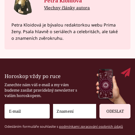
Petra Kloidová
Všechny články autora
Petra Kloidová je bývalou redaktorkou webu Prima
ženy. Psala hlavně o seriálech a celebritách, ale také
o znameních zvěrokruhu.
Horoskop vždy po ruce
Zanechte nám váš e-mail a my vám
budeme zasílat pravidelný newsletter s
vaším horoskopem.
ODESLAT
Odesláním formuláře souhlasíte s
podmínkami zpracování osobních údajů