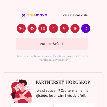
Vaše šťastná čísla
36
33
10
4
9
46
2
ZKUSTE ŠTĚSTÍ
Ministerstvo financí varuje: Účastí na hazardní hře může
vzniknout závislost ⑱
PARTNERSKÝ HOROSKOP
Jste si souzení? Zvolte znamení a
zjistěte, jestli vám hvězdy přejí.