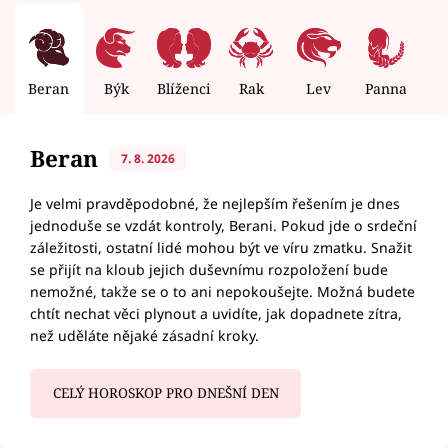
Beran
Býk
Blíženci
Rak
Lev
Panna
V
Beran
7. 8. 2026
Je velmi pravděpodobné, že nejlepším řešením je dnes
jednoduše se vzdát kontroly, Berani. Pokud jde o srdeční
záležitosti, ostatní lidé mohou být ve víru zmatku. Snažit
se přijít na kloub jejich duševnímu rozpoložení bude
nemožné, takže se o to ani nepokoušejte. Možná budete
chtít nechat věci plynout a uvidíte, jak dopadnete zítra,
než uděláte nějaké zásadní kroky.
CELÝ HOROSKOP PRO DNEŠNÍ DEN