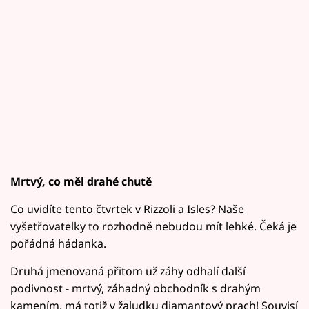
Mrtvý, co měl drahé chutě
Co uvidíte tento čtvrtek v Rizzoli a Isles? Naše
vyšetřovatelky to rozhodně nebudou mít lehké. Čeká je
pořádná hádanka.
Druhá jmenovaná přitom už záhy odhalí další
podivnost - mrtvý, záhadný obchodník s drahým
kamením, má totiž v žaludku diamantový prach! Souvisí