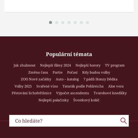
Populární témata
Jak zhubnout
Nejlepší filmy 2024
Nejlepší horory
TV program
Změna času
Partie
Počasí
Kdy budou volby
ZOO Nové začátky
Auto – katalog
7 pádů Honzy Dědka
Volby 2025
Svařené víno
Tatarák podle Pohlreicha
Aloe vera
Pěstování lichořeřišnice
Výpočet ascendentu
Tvarohové knedlíky
Nejlepší palačinky
Švestkový koláč