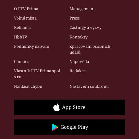
O FTV Prima
Management
Volná místa
Press
Reklama
Castingy a výzvy
HbbTV
Kontakty
Podmínky užívání
Zpracování osobních
údajů
Cookies
Nápověda
Vlastník FTV Prima spol.
Redakce
s r.o.
Nahlásit chybu
Nastavení soukromí
App Store
Google Play