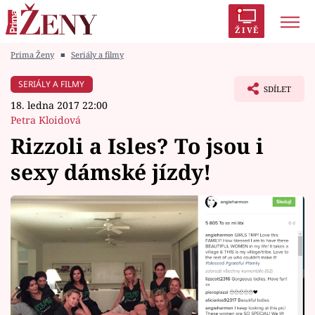
ŽIVĚ
Prima Ženy
■
Seriály a filmy
Trendy:
Polabí
Inspekce
Prostřeno!
AYTO?
SERIÁLY A FILMY
SDÍLET
Módní alarm
Zrádci
Proměny
18. ledna 2017 22:00
Petra Kloidová
Rizzoli a Isles? To jsou i
sexy dámské jízdy!
Témata
Celebrity
Vztahy
Seriály