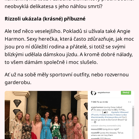
neobvyklá delikatesa s jeho náhlou smrtí?
Rizzoli ukázala (krásné) příbuzné
Ale teď něco veselejšího. Pokladů si užívala také Angie
Harmon. Sexy herečka, která často zdůrazňuje, jak moc
jsou pro ní důležití rodina a přátelé, si totiž se svými
blízkými udělala dámskou jízdu. A kromě dobré nálady,
to všem dámám společně i moc slušelo.
Ať už na sobě měly sportovní outfity, nebo rozvernou
garderobu.