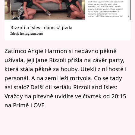
Horoskopy
Sledujte prima+
Rizzoli a Isles - dámská jízda
Filmový festival Karlovy Vary
Zdroj: Instagram.com
Pořady
Zatímco Angie Harmon si nedávno pěkně
užívala, její Jane Rizzoli přišla na závěr party,
Mámy sobě
která stála pěkně za houby. Utekli z ní hosté i
personál. A na zemi leží mrtvola. Co se tady
Přihlášení
asi stalo? Další díl seriálu Rizzoli and Isles:
Vraždy na pitevně uvidíte ve čtvrtek od 20:15
Sledujte nás
na Primě LOVE.