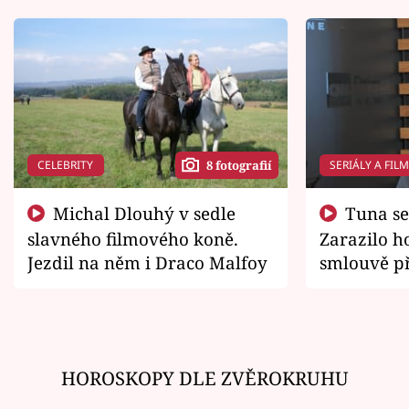
CELEBRITY
SERIÁLY A FIL
8 fotografií
Michal Dlouhý v sedle
Tuna se chtěl vrátit domů.
slavného filmového koně.
Zarazilo ho
Jezdil na něm i Draco Malfoy
smlouvě př
zemřít
HOROSKOPY DLE ZVĚROKRUHU