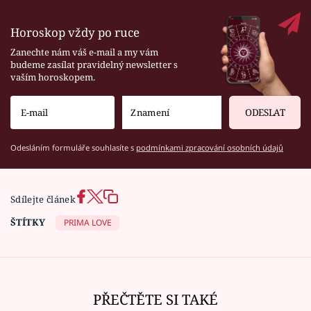
Horoskop vždy po ruce
Zanechte nám váš e-mail a my vám
budeme zasílat pravidelný newsletter s
vaším horoskopem.
ODESLAT
Odesláním formuláře souhlasíte s
podmínkami zpracování osobních údajů
Sdílejte článek
ŠTÍTKY
PRIMA LOVE
PŘEČTĚTE SI TAKÉ