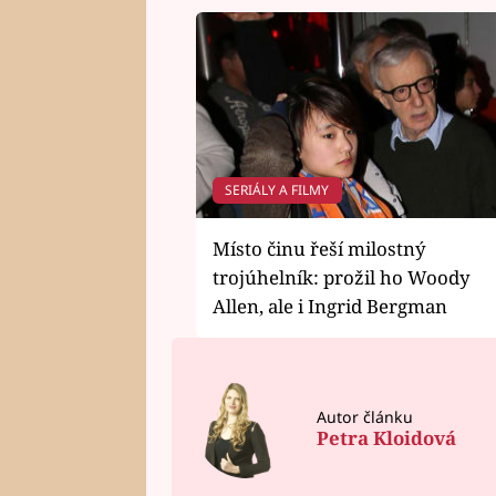
SERIÁLY A FILMY
Místo činu řeší milostný
trojúhelník: prožil ho Woody
Allen, ale i Ingrid Bergman
Autor článku
Petra Kloidová