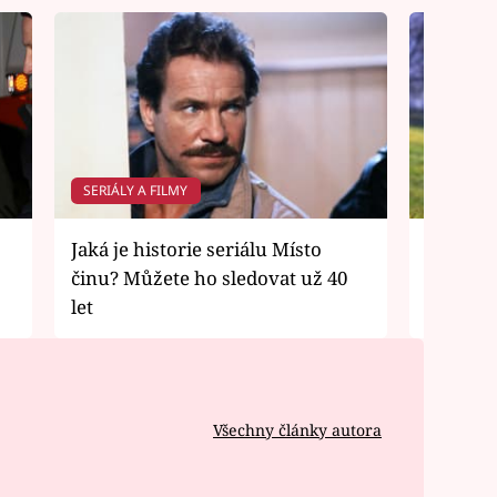
SERIÁLY A FILMY
SERIÁLY 
Jaká je historie seriálu Místo
Nejen v
činu? Můžete ho sledovat už 40
objevuj
let
nevěsty
Všechny články autora