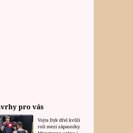
vrhy pro vás
Vojta Dyk dřel kvůli
roli mezi zápasníky.
Minutovou scénu jel