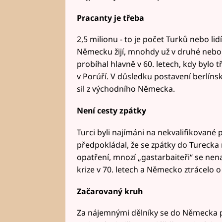
Pracanty je třeba
2,5 milionu - to je počet Turků nebo li
Německu žijí, mnohdy už v druhé nebo 
probíhal hlavně v 60. letech, kdy bylo t
v Porúří. V důsledku postavení berlíns
sil z východního Německa.
Není cesty zpátky
Turci byli najímáni na nekvalifikované
předpokládal, že se zpátky do Turecka 
opatření, mnozí „gastarbaiteři“ se nena
krize v 70. letech a Německo ztrácelo o
Začarovaný kruh
Za nájemnými dělníky se do Německa přis