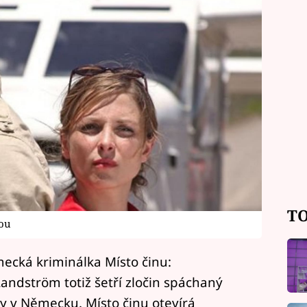
TO
kou
cká kriminálka Místo činu:
andström totiž šetří zločin spáchaný
ty v Německu. Místo činu otevírá