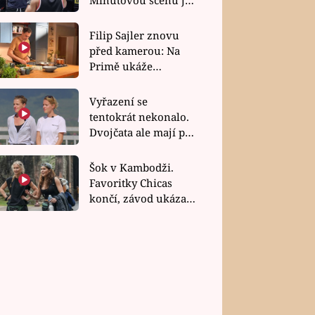
bez dubla
Filip Sajler znovu
před kamerou: Na
Primě ukáže
poctivou kuchyni i
rychlé recepty
Vyřazení se
tentokrát nekonalo.
Dvojčata ale mají po
uzavření třetí etapy
závodu nůž na krku
Šok v Kambodži.
Favoritky Chicas
končí, závod ukázal
svou nejtvrdší tvář