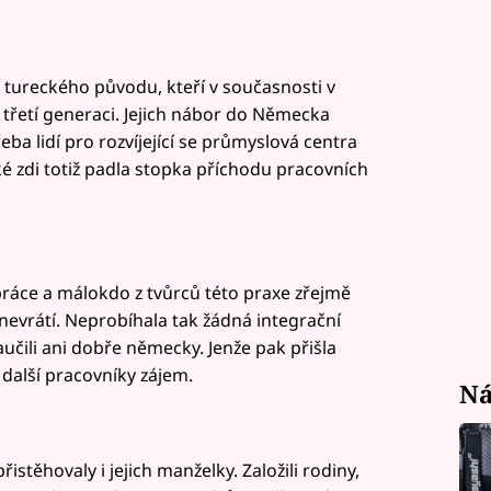
dí tureckého původu, kteří v současnosti v
třetí generaci. Jejich nábor do Německa
řeba lidí pro rozvíjející se průmyslová centra
ké zdi totiž padla stopka příchodu pracovních
 práce a málokdo z tvůrců této praxe zřejmě
nevrátí. Neprobíhala tak žádná integrační
učili ani dobře německy. Jenže pak přišla
 další pracovníky zájem.
Ná
těhovaly i jejich manželky. Založili rodiny,