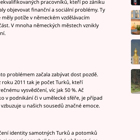
 nekvalifikovaných pracovníků, kteří po zániku
aly objevovat finanční a sociální problémy. Ty
teré měly potíže v německém vzdělávacím
 část. V mnoha německých městech vznikly
ní.
ímto problémem začala zabývat dost pozdě.
 roku 2011 tak je počet Turků, kteří
ečnému vysvědčení, víc jak 50 %. Ač
 v podnikání či v umělecké sféře, je případ
a vzbuzuje u našich sousedů značné emoce.
čení identity samotných Turků a potomků