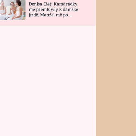
Denisa (34): Kamarádky
mě přemluvily k dámské
jízdě. Manžel mě po
návratu zaskočil