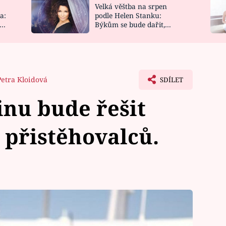
Velká věštba na srpen
NOVINKY
ZAHRADA
a:
podle Helen Stanku:
y
Býkům se bude dařit,
VIDEORECEPTY
DESIGN
Vodnáře čeká jízda
Petra Kloidová
SDÍLET
inu bude řešit
přistěhovalců.