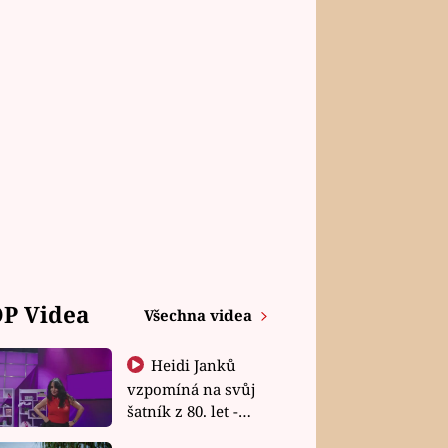
P Videa
Všechna videa
Heidi Janků
vzpomíná na svůj
šatník z 80. let -
Shopaholičky