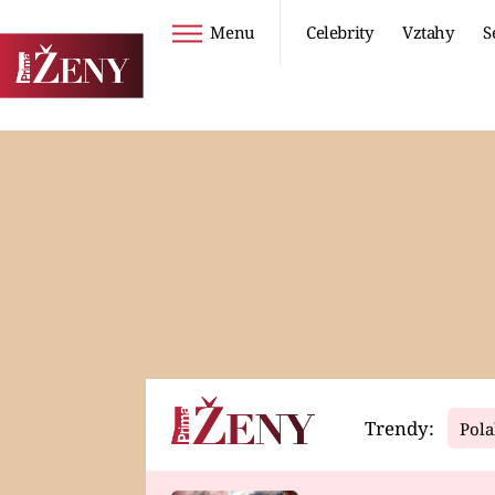
Menu
Celebrity
Vztahy
S
Seriály
Životní styl
ZOO
DIETY A HUBNUTÍ
PROSTŘENO!
CESTOVÁNÍ A
DOVOLENÁ
DUCH
ZDRAVÍ
Trendy:
Pola
Horoskopy
Video
ASTROČLÁNKY
SERIÁLY