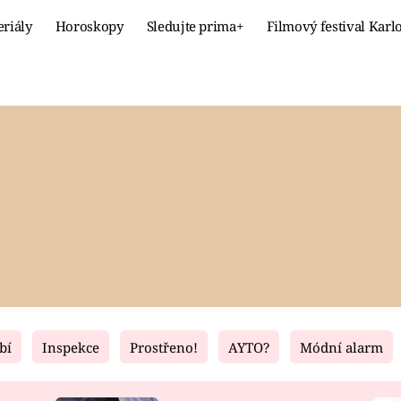
eriály
Horoskopy
Sledujte prima+
Filmový festival Karl
Celebrity
Recept
MÓDA A KRÁSA
HLAVNÍ JÍ
VZTAHY A SEX
SLADKÉ
PRIMA MAMINKA
ZDRAVÉ
bí
Inspekce
Prostřeno!
AYTO?
Módní alarm
Fresh
Living
RECEPTY
BYDLENÍ