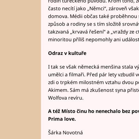
rodin tureckého původu. Krom toho, že
často necítí jako „Němci“, zároveň vša
domova. Médii občas také proběhnou stř
způsob a rodiny se s tím složitě srovn
takzvaná „krvavá řešení“ a „vraždy ze ct
minoritou příliš nepomohly ani události
Odraz v kultuře
I tak se však německá menšina stala vý
umělci a filmaři. Před pár lety vzbudil 
zdi o trpkém milostném vztahu dvou p
Akimem. Sám má zkušenost syna přistěh
Wolfova revíru.
A též Místo činu ho nenechalo bez pov
Prima love.
Šárka Novotná