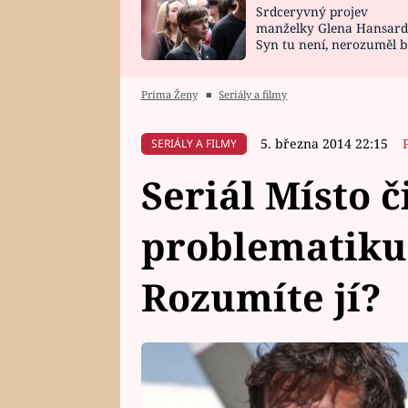
Srdceryvný projev
SNÁŘ
CELEBRITY
manželky Glena Hansard
Syn tu není, nerozuměl b
HOROSKOP NA
VAŘENÍ
tomu, vysvětlila
ROK 2023
Prima Ženy
■
Seriály a filmy
5. března 2014 22:15
SERIÁLY A FILMY
Seriál Místo č
problematiku 
Rozumíte jí?