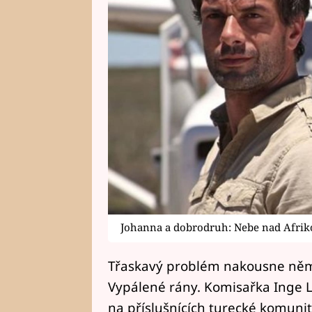
Johanna a dobrodruh: Nebe nad Afri
Třaskavý problém nakousne něme
Vypálené rány. Komisařka Inge L
na příslušnících turecké komuni