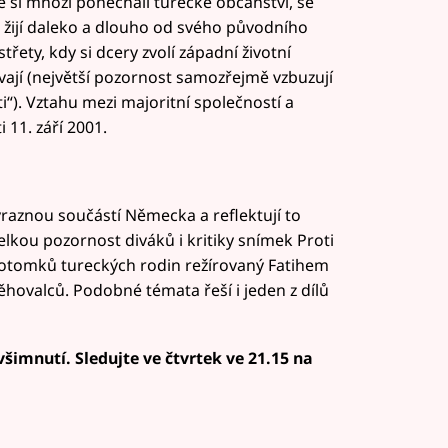
 si mnozí ponechali turecké občanství, se
k žijí daleko a dlouho od svého původního
ety, kdy si dcery zvolí západní životní
ávají (největší pozornost samozřejmě vzbuzují
i“). Vztahu mezi majoritní společností a
 11. září 2001.
raznou součástí Německa a reflektují to
velkou pozornost diváků i kritiky snímek Proti
otomků tureckých rodin režírovaný Fatihem
ovalců. Podobné témata řeší i jeden z dílů
šimnutí. Sledujte ve čtvrtek ve 21.15 na