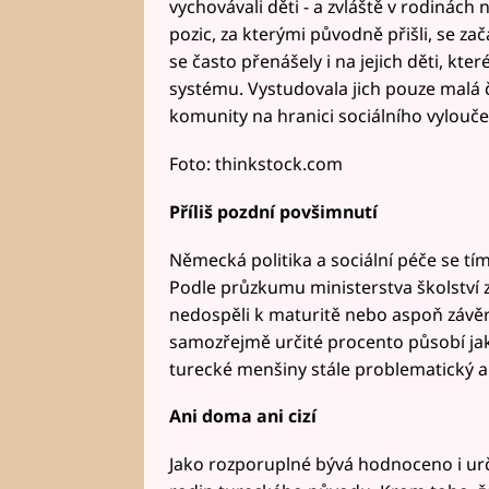
vychovávali děti - a zvláště v rodinách
pozic, za kterými původně přišli, se zač
se často přenášely i na jejich děti, k
systému. Vystudovala jich pouze malá
komunity na hranici sociálního vylouče
Foto: thinkstock.com
Příliš pozdní povšimnutí
Německá politika a sociální péče se t
Podle průzkumu ministerstva školství z
nedospěli k maturitě nebo aspoň závěr
samozřejmě určité procento působí jako
turecké menšiny stále problematický 
Ani doma ani cizí
Jako rozporuplné bývá hodnoceno i ur