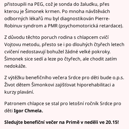
přistoupili na PEG, což je sonda do žaludku, přes
kterou je Šimonek krmen. Po mnoha návštěvách
odborných lékařů mu byl diagnostikován Pierre-
Robinuv syndrom a PMR (psychomotorická retardace).
Z důvodu těchto poruch rodina s chlapcem cvičí
Vojtovu metodu, přesto se i po dlouhých čtyřech letech
cvičení nedostavují bohužel žádné velké pokroky.
Šimonek sice sedí a leze po čtyřech, ale chodit zatím
nedokáže.
Z výtěžku benefičního večera Srdce pro děti bude o.p.s.
Život dětem Šimonkovi zajišťovat hiporehabilitaci a
kurzy plavání.
Patronem chlapce se stal pro letošní ročník Srdce pro
děti
Igor Chmela.
Sledujte benefiční večer na Primě v neděli ve 20.15!