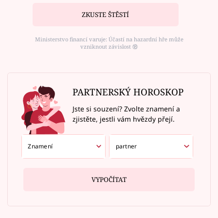
ZKUSTE ŠTĚSTÍ
Ministerstvo financí varuje: Účastí na hazardní hře může
vzniknout závislost ⑱
PARTNERSKÝ HOROSKOP
Jste si souzení? Zvolte znamení a
zjistěte, jestli vám hvězdy přejí.
VYPOČÍTAT