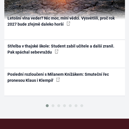
Letošní vlna veder? Nic moc, míní vědci. Vysvětlili, proč rok
2027 bude zřejmě daleko horší
Střelba v thajské škole: Student zabil učitele a další zranil.
Pak spáchal sebevraždu
Poslední rozloučení s Milanem Knížákem: Smuteční řec
pronesou Klaus i Klempíř