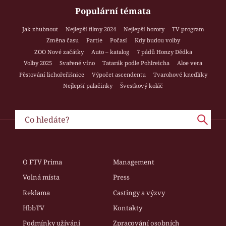
Populární témata
Jak zhubnout
Nejlepší filmy 2024
Nejlepší horory
TV program
Změna času
Partie
Počasí
Kdy budou volby
ZOO Nové začátky
Auto – katalog
7 pádů Honzy Dědka
Volby 2025
Svařené víno
Tatarák podle Pohlreicha
Aloe vera
Pěstování lichořeřišnice
Výpočet ascendentu
Tvarohové knedlíky
Nejlepší palačinky
Švestkový koláč
O FTV Prima
Management
Volná místa
Press
Reklama
Castingy a výzvy
HbbTV
Kontakty
Podmínky užívání
Zpracování osobních