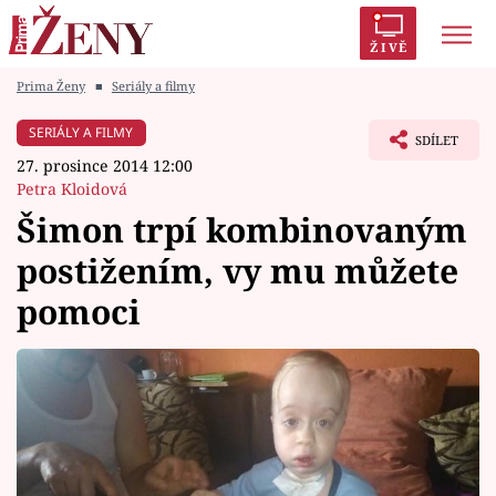
ŽIVĚ
Prima Ženy
■
Seriály a filmy
Trendy:
Polabí
Inspekce
Prostřeno!
AYTO?
SERIÁLY A FILMY
SDÍLET
Módní alarm
Zrádci
Proměny
27. prosince 2014 12:00
Petra Kloidová
Šimon trpí kombinovaným
postižením, vy mu můžete
Témata
pomoci
Celebrity
Vztahy
Seriály