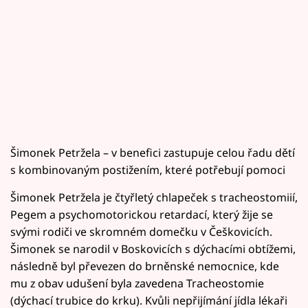
Šimonek Petržela – v benefici zastupuje celou řadu dětí
s kombinovaným postižením, které potřebují pomoci
Šimonek Petržela je čtyřletý chlapeček s tracheostomiií,
Pegem a psychomotorickou retardací, který žije se
svými rodiči ve skromném domečku v Češkovicích.
Šimonek se narodil v Boskovicích s dýchacími obtížemi,
následně byl převezen do brněnské nemocnice, kde
mu z obav udušení byla zavedena Tracheostomie
(dýchací trubice do krku). Kvůli nepřijímání jídla lékaři