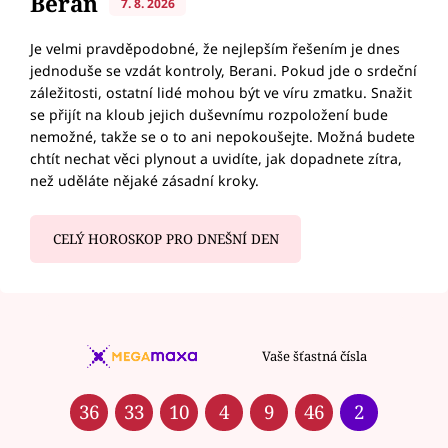
Beran
7. 8. 2026
Je velmi pravděpodobné, že nejlepším řešením je dnes
jednoduše se vzdát kontroly, Berani. Pokud jde o srdeční
záležitosti, ostatní lidé mohou být ve víru zmatku. Snažit
se přijít na kloub jejich duševnímu rozpoložení bude
nemožné, takže se o to ani nepokoušejte. Možná budete
chtít nechat věci plynout a uvidíte, jak dopadnete zítra,
než uděláte nějaké zásadní kroky.
CELÝ HOROSKOP PRO DNEŠNÍ DEN
Vaše šťastná čísla
36
33
10
4
9
46
2