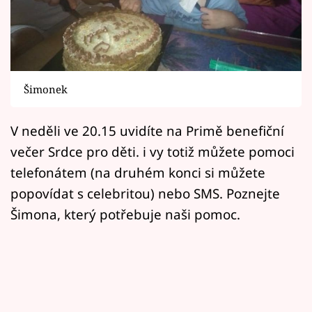
Horoskopy
Sledujte prima+
Filmový festival Karlovy Vary
Šimonek
Pořady
V neděli ve 20.15 uvidíte na Primě benefiční
Mámy sobě
večer Srdce pro děti. i vy totiž můžete pomoci
telefonátem (na druhém konci si můžete
Přihlášení
popovídat s celebritou) nebo SMS. Poznejte
Šimona, který potřebuje naši pomoc.
Sledujte nás