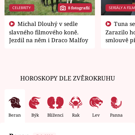
CELEBRITY
SERIÁLY A FIL
8 fotografií
Michal Dlouhý v sedle
Tuna se chtěl vrátit domů.
slavného filmového koně.
Zarazilo ho
Jezdil na něm i Draco Malfoy
smlouvě př
zemřít
HOROSKOPY DLE ZVĚROKRUHU
Beran
Býk
Blíženci
Rak
Lev
Panna
V