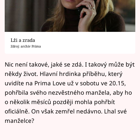
Horoskopy
Sledujte prima+
Filmový festival Karlovy Vary
Lži a zrada
Pořady
Zdroj: archiv Prima
Mámy sobě
Nic není takové, jaké se zdá. I takový může být
někdy život. Hlavní hrdinka příběhu, který
Přihlášení
uvidíte na Prima Love už v sobotu ve 20.15,
pohřbila svého nezvěstného manžela, aby ho
o několik měsíců později mohla pohřbít
Sledujte nás
oficiálně. On však zemřel nedávno. Lhal své
manželce?