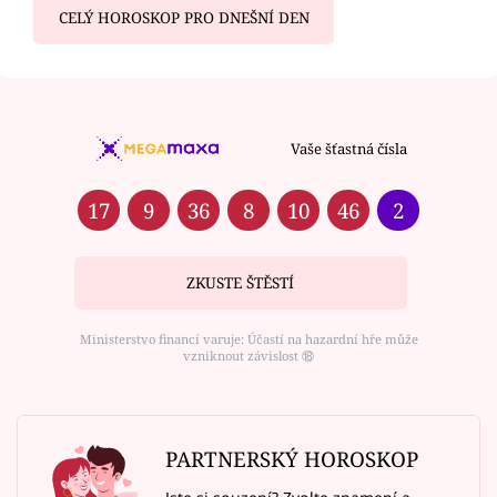
CELÝ HOROSKOP PRO DNEŠNÍ DEN
Vaše šťastná čísla
17
9
36
8
10
46
2
ZKUSTE ŠTĚSTÍ
Ministerstvo financí varuje: Účastí na hazardní hře může
vzniknout závislost ⑱
PARTNERSKÝ HOROSKOP