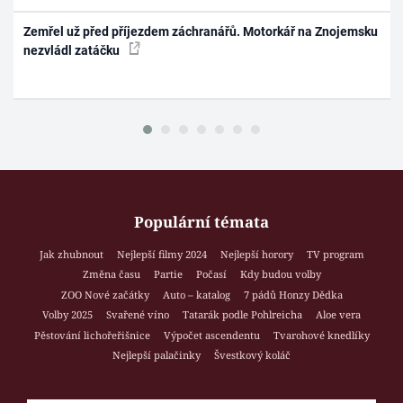
Zemřel už před příjezdem záchranářů. Motorkář na Znojemsku
nezvládl zatáčku
Populární témata
Jak zhubnout
Nejlepší filmy 2024
Nejlepší horory
TV program
Změna času
Partie
Počasí
Kdy budou volby
ZOO Nové začátky
Auto – katalog
7 pádů Honzy Dědka
Volby 2025
Svařené víno
Tatarák podle Pohlreicha
Aloe vera
Pěstování lichořeřišnice
Výpočet ascendentu
Tvarohové knedlíky
Nejlepší palačinky
Švestkový koláč