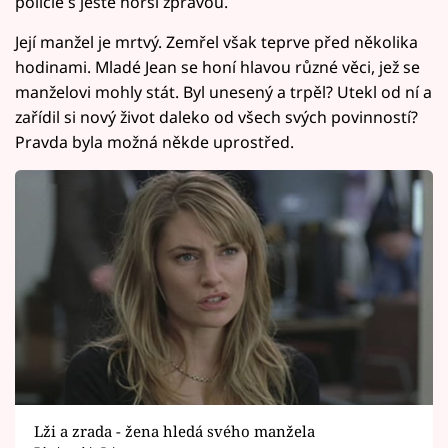
policie s ještě horší zprávou.
Její manžel je mrtvý. Zemřel však teprve před několika
hodinami. Mladé Jean se honí hlavou různé věci, jež se
manželovi mohly stát. Byl unesený a trpěl? Utekl od ní a
zařídil si nový život daleko od všech svých povinností?
Pravda byla možná někde uprostřed.
Lži a zrada - žena hledá svého manžela