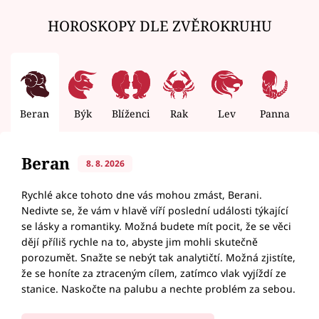
HOROSKOPY DLE ZVĚROKRUHU
Beran
Býk
Blíženci
Rak
Lev
Panna
V
Beran
8. 8. 2026
Rychlé akce tohoto dne vás mohou zmást, Berani.
Nedivte se, že vám v hlavě víří poslední události týkající
se lásky a romantiky. Možná budete mít pocit, že se věci
dějí příliš rychle na to, abyste jim mohli skutečně
porozumět. Snažte se nebýt tak analytičtí. Možná zjistíte,
že se honíte za ztraceným cílem, zatímco vlak vyjíždí ze
stanice. Naskočte na palubu a nechte problém za sebou.