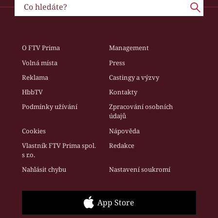
O FTV Prima
Management
Volná místa
Press
Reklama
Castingy a výzvy
HbbTV
Kontakty
Podmínky užívání
Zpracování osobních
údajů
Cookies
Nápověda
Vlastník FTV Prima spol.
Redakce
s r.o.
Nahlásit chybu
Nastavení soukromí
App Store