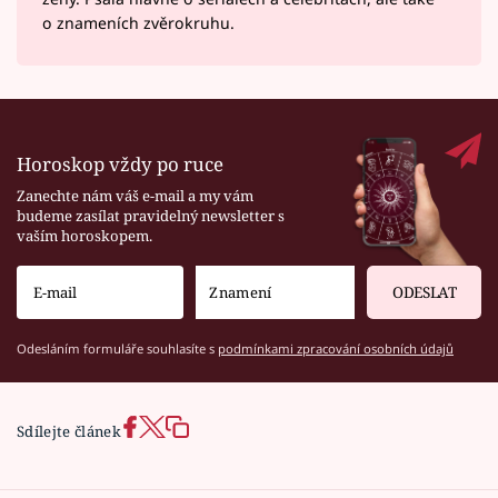
o znameních zvěrokruhu.
Horoskop vždy po ruce
Zanechte nám váš e-mail a my vám
budeme zasílat pravidelný newsletter s
vaším horoskopem.
ODESLAT
Odesláním formuláře souhlasíte s
podmínkami zpracování osobních údajů
Sdílejte článek