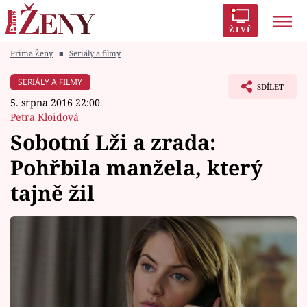
ŽIVĚ
Prima Ženy
■
Seriály a filmy
Trendy:
Polabí
Inspekce
Prostřeno!
AYTO?
SERIÁLY A FILMY
SDÍLET
Módní alarm
Zrádci
Proměny
5. srpna 2016 22:00
Petra Kloidová
Sobotní Lži a zrada:
Pohřbila manžela, který
Témata
tajně žil
Celebrity
Vztahy
Seriály