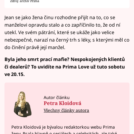
Zdroj: archiv Prima
Jean se jako žena činu rozhodne přijít na to, co se
manželovi opravdu stalo a co zapříčinilo to, že od ní
utekl. Ve svém pátrání, které se ukáže jako velice
nebezpečné, narazí na černý trh s léky, s kterými měl co
do činění právě její manžel.
Byla jeho smrt prací mafie? Nespokojených klientů
či dealerů? To uvidíte na Prima Love už tuto sobotu
ve 20.15.
Autor článku
Petra Kloidová
Všechny články autora
Petra Kloidová je bývalou redaktorkou webu Prima
ženy. Psala hlavně o seriálech a celebritách, ale také