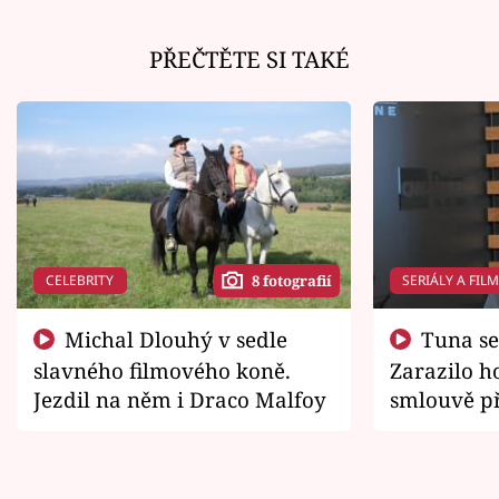
PŘEČTĚTE SI TAKÉ
CELEBRITY
SERIÁLY A FIL
8 fotografií
Michal Dlouhý v sedle
Tuna se chtěl vrátit domů.
slavného filmového koně.
Zarazilo ho
Jezdil na něm i Draco Malfoy
smlouvě př
zemřít