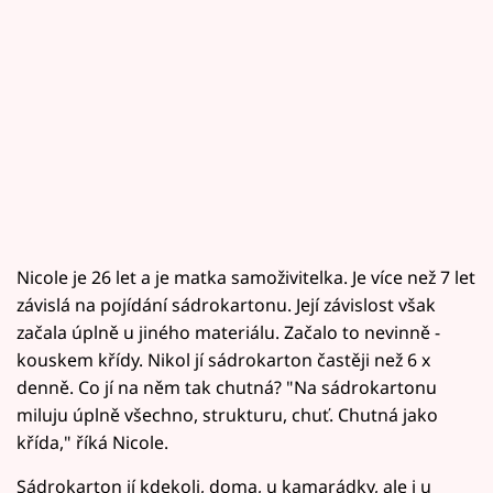
Nicole je 26 let a je matka samoživitelka. Je více než 7 let
závislá na pojídání sádrokartonu. Její závislost však
začala úplně u jiného materiálu. Začalo to nevinně -
kouskem křídy. Nikol jí sádrokarton častěji než 6 x
denně. Co jí na něm tak chutná? "Na sádrokartonu
miluju úplně všechno, strukturu, chuť. Chutná jako
křída," říká Nicole.
Sádrokarton jí kdekoli, doma, u kamarádky, ale i u