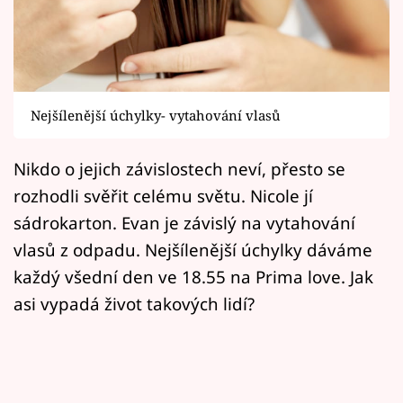
Horoskopy
Sledujte prima+
Filmový festival Karlovy Vary
Nejšílenější úchylky- vytahování vlasů
Pořady
Nikdo o jejich závislostech neví, přesto se
Mámy sobě
rozhodli svěřit celému světu. Nicole jí
sádrokarton. Evan je závislý na vytahování
Přihlášení
vlasů z odpadu. Nejšílenější úchylky dáváme
každý všední den ve 18.55 na Prima love. Jak
asi vypadá život takových lidí?
Sledujte nás