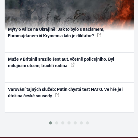
Mýty o válce na Ukrajině: Jak to bylo s nacismem,
Euromajdanem či Krymem a kdo je diktátor?
Muže v Británii srazilo šest aut, včetně policejního. Byl
milujícím otcem, truchlí rodina
Varování tajných služeb: Putin chystá test NATO. Ve hře je i
útok na české sousedy