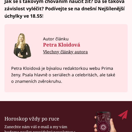
Jak se s takovým chováním naučit žít? Dá se taková
závislost vyléčit? Podívejte se na dnešní Nejšílenější
úchylky ve 18.55
!
Autor článku
Petra Kloidová
Všechny články autora
Petra Kloidová je bývalou redaktorkou webu Prima
ženy. Psala hlavně o seriálech a celebritách, ale také
o znameních zvěrokruhu.
Horoskop vždy po ruce
Zanechte nám váš e-mail a my vám