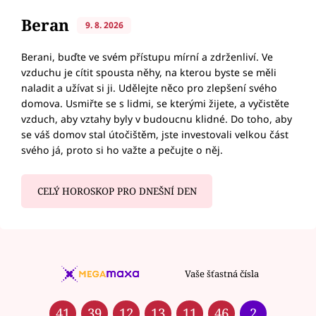
Beran
9. 8. 2026
Berani, buďte ve svém přístupu mírní a zdrženliví. Ve
vzduchu je cítit spousta něhy, na kterou byste se měli
naladit a užívat si ji. Udělejte něco pro zlepšení svého
domova. Usmiřte se s lidmi, se kterými žijete, a vyčistěte
vzduch, aby vztahy byly v budoucnu klidné. Do toho, aby
se váš domov stal útočištěm, jste investovali velkou část
svého já, proto si ho važte a pečujte o něj.
CELÝ HOROSKOP PRO DNEŠNÍ DEN
Vaše šťastná čísla
41
39
12
13
11
46
2