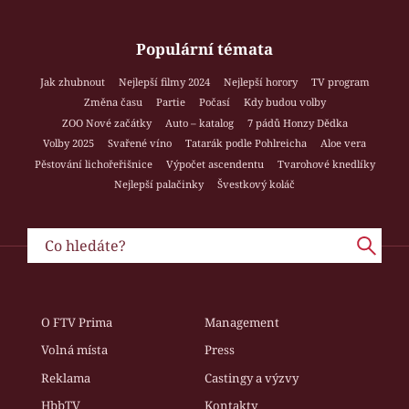
Populární témata
Jak zhubnout
Nejlepší filmy 2024
Nejlepší horory
TV program
Změna času
Partie
Počasí
Kdy budou volby
ZOO Nové začátky
Auto – katalog
7 pádů Honzy Dědka
Volby 2025
Svařené víno
Tatarák podle Pohlreicha
Aloe vera
Pěstování lichořeřišnice
Výpočet ascendentu
Tvarohové knedlíky
Nejlepší palačinky
Švestkový koláč
O FTV Prima
Management
Volná místa
Press
Reklama
Castingy a výzvy
HbbTV
Kontakty