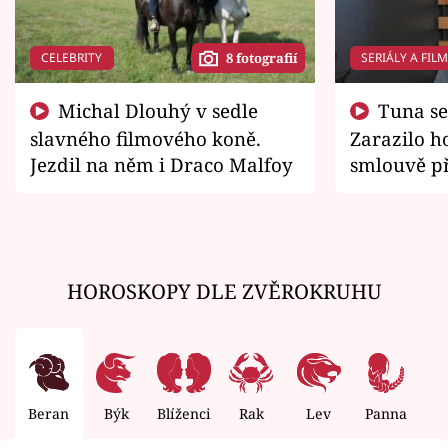
CELEBRITY
SERIÁLY A FIL
8 fotografií
Michal Dlouhý v sedle
Tuna se chtěl vrátit domů.
slavného filmového koně.
Zarazilo ho
Jezdil na něm i Draco Malfoy
smlouvě př
zemřít
HOROSKOPY DLE ZVĚROKRUHU
Beran
Býk
Blíženci
Rak
Lev
Panna
V