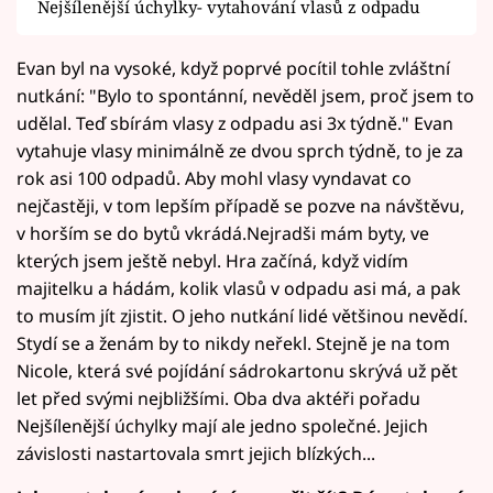
Nejšílenější úchylky- vytahování vlasů z odpadu
Evan byl na vysoké, když poprvé pocítil tohle zvláštní
nutkání: "Bylo to spontánní, nevěděl jsem, proč jsem to
udělal. Teď sbírám vlasy z odpadu asi 3x týdně." Evan
vytahuje vlasy minimálně ze dvou sprch týdně, to je za
rok asi 100 odpadů. Aby mohl vlasy vyndavat co
nejčastěji, v tom lepším případě se pozve na návštěvu,
v horším se do bytů vkrádá.Nejradši mám byty, ve
kterých jsem ještě nebyl. Hra začíná, když vidím
majitelku a hádám, kolik vlasů v odpadu asi má, a pak
to musím jít zjistit. O jeho nutkání lidé většinou nevědí.
Stydí se a ženám by to nikdy neřekl. Stejně je na tom
Nicole, která své pojídání sádrokartonu skrývá už pět
let před svými nejbližšími. Oba dva aktéři pořadu
Nejšílenější úchylky mají ale jedno společné. Jejich
závislosti nastartovala smrt jejich blízkých...