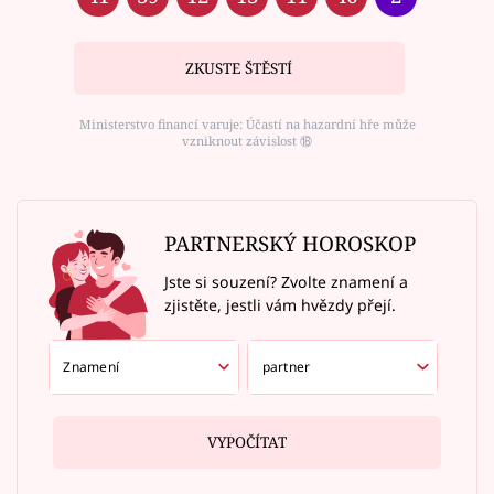
ZKUSTE ŠTĚSTÍ
Ministerstvo financí varuje: Účastí na hazardní hře může
vzniknout závislost ⑱
PARTNERSKÝ HOROSKOP
Jste si souzení? Zvolte znamení a
zjistěte, jestli vám hvězdy přejí.
VYPOČÍTAT