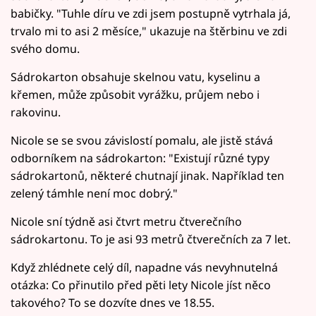
babičky. "Tuhle díru ve zdi jsem postupně vytrhala já,
trvalo mi to asi 2 měsíce," ukazuje na štěrbinu ve zdi
svého domu.
Sádrokarton obsahuje skelnou vatu, kyselinu a
křemen, může způsobit vyrážku, průjem nebo i
rakovinu.
Nicole se se svou závislostí pomalu, ale jistě stává
odborníkem na sádrokarton: "Existují různé typy
sádrokartonů, některé chutnají jinak. Například ten
zelený támhle není moc dobrý."
Nicole sní týdně asi čtvrt metru čtverečního
sádrokartonu. To je asi 93 metrů čtverečních za 7 let.
Když zhlédnete celý díl, napadne vás nevyhnutelná
otázka: Co přinutilo před pěti lety Nicole jíst něco
takového? To se dozvíte dnes ve 18.55.