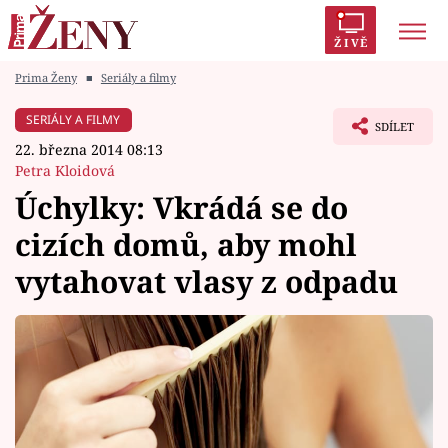
ŽIVĚ
Prima Ženy
■
Seriály a filmy
Trendy:
Polabí
Inspekce
Prostřeno!
AYTO?
SERIÁLY A FILMY
SDÍLET
Módní alarm
Zrádci
Proměny
22. března 2014 08:13
Petra Kloidová
Úchylky: Vkrádá se do
cizích domů, aby mohl
Témata
vytahovat vlasy z odpadu
Celebrity
Vztahy
Seriály