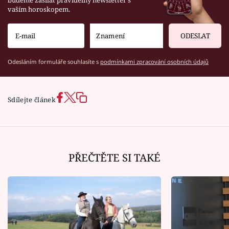
budeme zasílat pravidelný newsletter s
vaším horoskopem.
ODESLAT
Odesláním formuláře souhlasíte s
podmínkami zpracování osobních údajů
Sdílejte článek
PŘEČTĚTE SI TAKÉ