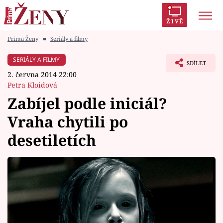
ŽIVĚ
Prima Ženy
■
Seriály a filmy
Trendy:
Polabí
Inspekce
Prostřeno!
AYTO?
SERIÁLY A FILMY
SDÍLET
Módní alarm
Zrádci
Proměny
2. června 2014 22:00
Petra Kloidová
Zabíjel podle iniciál?
Vraha chytili po
Témata
desetiletích
Celebrity
Vztahy
Seriály