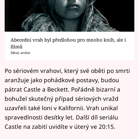
Horoskopy
Sledujte prima+
Filmový festival Karlovy Vary
Abecední vrah byl předlohou pro mnoho knih, ale i
Pořady
filmů
Zdroj: archiv
Mámy sobě
Po sériovém vrahovi, který své oběti po smrti
aranžuje jako pohádkové postavy, budou
Přihlášení
pátrat Castle a Beckett. Pořádně bizarní a
bohužel skutečný případ sériových vražd
Sledujte nás
uzavřeli také loni v Kalifornii. Vrah unikal
spravedlnosti desítky let. Další díl seriálu
Castle na zabití uvidíte v úterý ve 20:15.