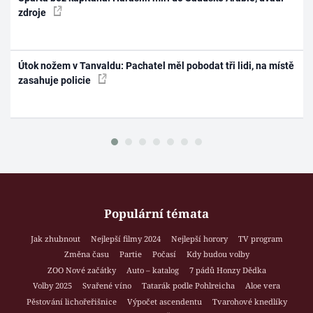
zdroje
Útok nožem v Tanvaldu: Pachatel měl pobodat tři lidi, na místě
zasahuje policie
Populární témata
Jak zhubnout
Nejlepší filmy 2024
Nejlepší horory
TV program
Změna času
Partie
Počasí
Kdy budou volby
ZOO Nové začátky
Auto – katalog
7 pádů Honzy Dědka
Volby 2025
Svařené víno
Tatarák podle Pohlreicha
Aloe vera
Pěstování lichořeřišnice
Výpočet ascendentu
Tvarohové knedlíky