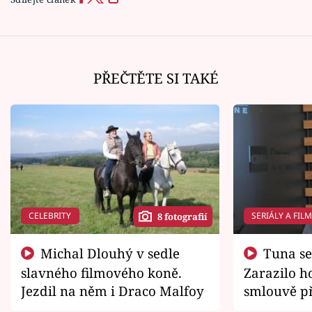
PŘEČTĚTE SI TAKÉ
CELEBRITY
SERIÁLY A FIL
8 fotografií
Michal Dlouhý v sedle
Tuna se chtěl vrátit domů.
slavného filmového koně.
Zarazilo ho
Jezdil na něm i Draco Malfoy
smlouvě př
zemřít