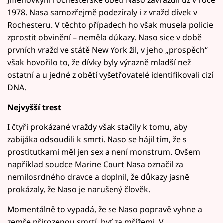
Jmenovkyni rochesterské oběti Naso zavraždil už v roce
1978. Nasa samozřejmě podezíraly i z vražd dívek v
Rochesteru. V těchto případech ho však musela policie
zprostit obvinění – neměla důkazy. Naso sice v době
prvních vražd ve státě New York žil, v jeho „prospěch“
však hovořilo to, že dívky byly výrazně mladší než
ostatní a u jedné z obětí vyšetřovatelé identifikovali cizí
DNA.
Nejvyšší trest
I čtyři prokázané vraždy však stačily k tomu, aby
zabijáka odsoudili k smrti. Naso se hájil tím, že s
prostitutkami měl jen sex a není monstrum. Ovšem
například soudce Marine Court Nasa označil za
nemilosrdného dravce a doplnil, že důkazy jasně
prokázaly, že Naso je narušený člověk.
Momentálně to vypadá, že se Naso popravě vyhne a
zemře přirozenou smrtí, byť za mřížemi. V