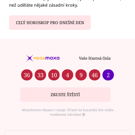
než uděláte nějaké zásadní kroky.
CELÝ HOROSKOP PRO DNEŠNÍ DEN
Vaše šťastná čísla
36
33
10
4
9
46
2
ZKUSTE ŠTĚSTÍ
Ministerstvo financí varuje: Účastí na hazardní hře může
vzniknout závislost ⑱