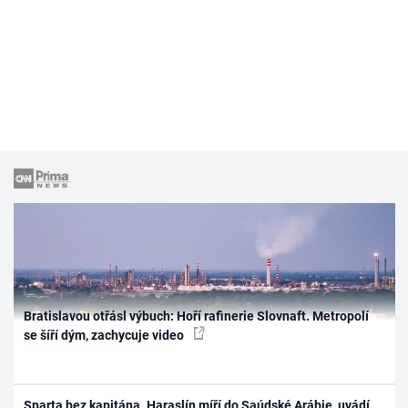
Bratislavou otřásl výbuch: Hoří rafinerie Slovnaft. Metropolí
se šíří dým, zachycuje video
Sparta bez kapitána. Haraslín míří do Saúdské Arábie, uvádí