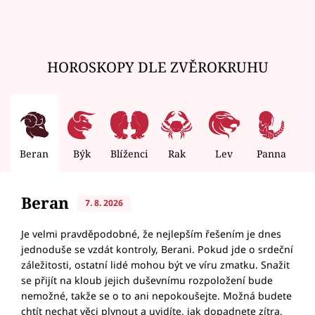
HOROSKOPY DLE ZVĚROKRUHU
Beran
Býk
Blíženci
Rak
Lev
Panna
V
Beran
7. 8. 2026
Je velmi pravděpodobné, že nejlepším řešením je dnes
jednoduše se vzdát kontroly, Berani. Pokud jde o srdeční
záležitosti, ostatní lidé mohou být ve víru zmatku. Snažit
se přijít na kloub jejich duševnímu rozpoložení bude
nemožné, takže se o to ani nepokoušejte. Možná budete
chtít nechat věci plynout a uvidíte, jak dopadnete zítra,