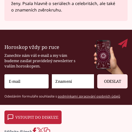
ženy. Psala hlavně o seriálech a celebritách, ale také
o znameních zvěrokruhu.
Horoskop vždy po ruce
Zanechte nám váš e-mail a my vám
budeme zasílat pravidelný newsletter s
vaším horoskopem.
ODESLAT
Odesláním formuláře souhlasíte s
podmínkami zpracování osobních údajů
VSTOUPIT DO DISKUZE
Sdílejte článek