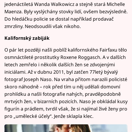
jedenáctiletá Wanda Walkowicz a stejně stará Michelle
Maenza. Byly vyslýchány stovky lidí, ovšem bezvýsledně.
Do hledáčku policie se dostal například prodavač
zmrzliny. Neodsoudili však nikoho.
Kalifornský zabiják
O pár let později našli poblíž kalifornského Fairfaxu tělo
osmnáctileté prostitutky Roxene Roggasch. A v dalších
letech zemřelo i několik dalších žen se zdvojenými
iniciálami. Až v dubnu 2011, byl zatčen 77letý bývalý
fotograf Joseph Naso. Na vraha přitom narazili policisté
skoro náhodně – rok před tím u něj udělali domovní
prohlídku a našli fotografie nahých, pravděpodobně
mrtvých žen, v bizarních pozicích. Naso je obkládal kusy
figurín a prádlem, tvrdil však, že si najímal živé ženy pro
pro „umělecké účely“. Jenže sklapla klec.