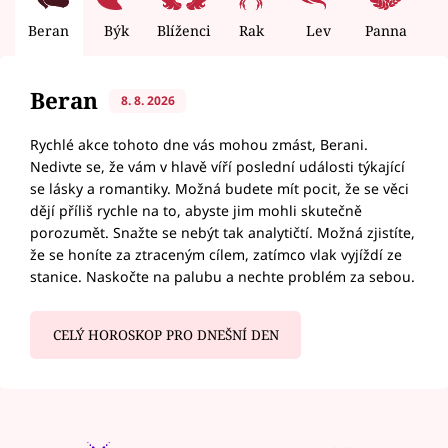
Beran
Býk
Blíženci
Rak
Lev
Panna
V
Beran
8. 8. 2026
Rychlé akce tohoto dne vás mohou zmást, Berani.
Nedivte se, že vám v hlavě víří poslední události týkající
se lásky a romantiky. Možná budete mít pocit, že se věci
dějí příliš rychle na to, abyste jim mohli skutečně
porozumět. Snažte se nebýt tak analytičtí. Možná zjistíte,
že se honíte za ztraceným cílem, zatímco vlak vyjíždí ze
stanice. Naskočte na palubu a nechte problém za sebou.
CELÝ HOROSKOP PRO DNEŠNÍ DEN