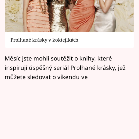
Horoskopy
Sledujte prima+
Filmový festival Karlovy Vary
Prolhané krásky v koktejlkách
Pořady
Měsíc jste mohli soutěžit o knihy, které
Mámy sobě
inspirují úspěšný seriál Prolhané krásky, jež
můžete sledovat o víkendu ve
Přihlášení
Sledujte nás