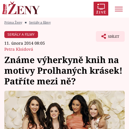
ŽIVĚ
Prima Ženy
■
Seriály a filmy
Trendy:
Polabí
Inspekce
Prostřeno!
AYTO?
SERIÁLY A FILMY
SDÍLET
Módní alarm
Zrádci
Proměny
11. února 2014 08:05
Petra Kloidová
Známe výherkyně knih na
motivy Prolhaných krásek!
Témata
Patříte mezi ně?
Celebrity
Vztahy
Seriály