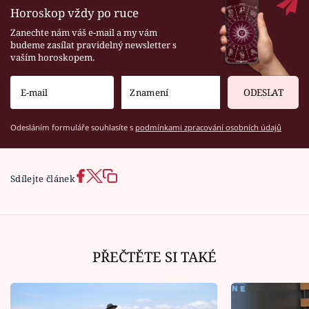
Horoskop vždy po ruce
Zanechte nám váš e-mail a my vám
budeme zasílat pravidelný newsletter s
vaším horoskopem.
ODESLAT
Odesláním formuláře souhlasíte s
podmínkami zpracování osobních údajů
Sdílejte článek
PŘEČTĚTE SI TAKÉ