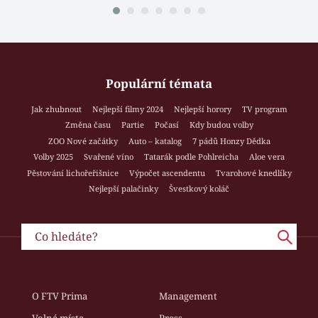
Populární témata
Jak zhubnout
Nejlepší filmy 2024
Nejlepší horory
TV program
Změna času
Partie
Počasí
Kdy budou volby
ZOO Nové začátky
Auto – katalog
7 pádů Honzy Dědka
Volby 2025
Svařené víno
Tatarák podle Pohlreicha
Aloe vera
Pěstování lichořeřišnice
Výpočet ascendentu
Tvarohové knedlíky
Nejlepší palačinky
Švestkový koláč
O FTV Prima
Management
Volná místa
Press