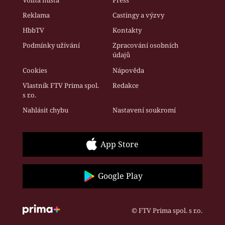
Reklama
Castingy a výzvy
HbbTV
Kontakty
Podmínky užívání
Zpracování osobních
údajů
Cookies
Nápověda
Vlastník FTV Prima spol.
Redakce
s r.o.
Nahlásit chybu
Nastavení soukromí
App Store
Google Play
© FTV Prima spol. s r.o.