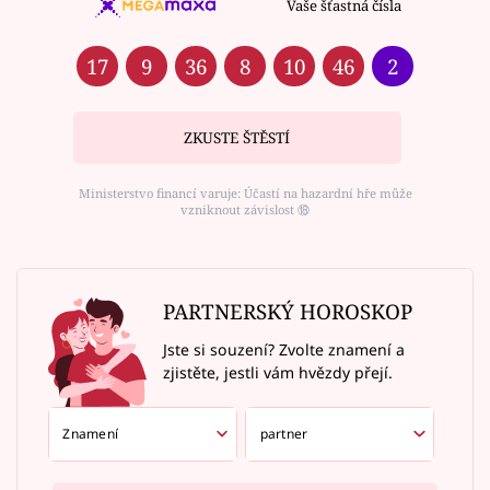
Vaše šťastná čísla
17
9
36
8
10
46
2
ZKUSTE ŠTĚSTÍ
Ministerstvo financí varuje: Účastí na hazardní hře může
vzniknout závislost ⑱
PARTNERSKÝ HOROSKOP
Jste si souzení? Zvolte znamení a
zjistěte, jestli vám hvězdy přejí.