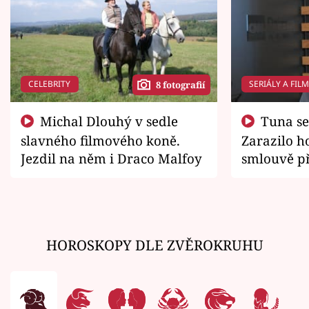
CELEBRITY
SERIÁLY A FIL
8 fotografií
Michal Dlouhý v sedle
Tuna se chtěl vrátit domů.
slavného filmového koně.
Zarazilo ho
Jezdil na něm i Draco Malfoy
smlouvě př
zemřít
HOROSKOPY DLE ZVĚROKRUHU