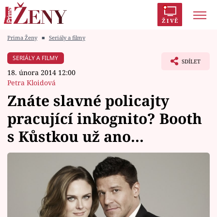
ŽIVĚ
Prima Ženy
■
Seriály a filmy
Trendy:
Polabí
Inspekce
Prostřeno!
AYTO?
SERIÁLY A FILMY
SDÍLET
Módní alarm
Zrádci
Proměny
18. února 2014 12:00
Petra Kloidová
Znáte slavné policajty
pracující inkognito? Booth
Témata
s Kůstkou už ano...
Celebrity
Vztahy
Seriály