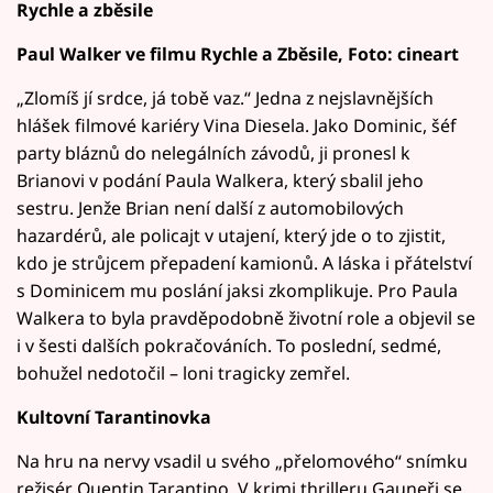
Rychle a zběsile
Paul Walker ve filmu Rychle a Zběsile, Foto: cineart
„Zlomíš jí srdce, já tobě vaz.“ Jedna z nejslavnějších
hlášek filmové kariéry Vina Diesela. Jako Dominic, šéf
party bláznů do nelegálních závodů, ji pronesl k
Brianovi v podání Paula Walkera, který sbalil jeho
sestru. Jenže Brian není další z automobilových
hazardérů, ale policajt v utajení, který jde o to zjistit,
kdo je strůjcem přepadení kamionů. A láska i přátelství
s Dominicem mu poslání jaksi zkomplikuje. Pro Paula
Walkera to byla pravděpodobně životní role a objevil se
i v šesti dalších pokračováních. To poslední, sedmé,
bohužel nedotočil – loni tragicky zemřel.
Kultovní Tarantinovka
Na hru na nervy vsadil u svého „přelomového“ snímku
režisér Quentin Tarantino. V krimi thrilleru Gauneři se