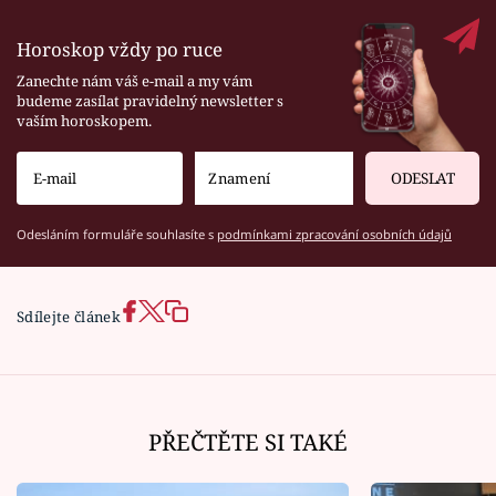
Horoskop vždy po ruce
Zanechte nám váš e-mail a my vám
budeme zasílat pravidelný newsletter s
vaším horoskopem.
ODESLAT
Odesláním formuláře souhlasíte s
podmínkami zpracování osobních údajů
Sdílejte článek
PŘEČTĚTE SI TAKÉ