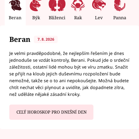
Beran
Býk
Blíženci
Rak
Lev
Panna
V
Beran
7. 8. 2026
Je velmi pravděpodobné, že nejlepším řešením je dnes
jednoduše se vzdát kontroly, Berani. Pokud jde o srdeční
záležitosti, ostatní lidé mohou být ve víru zmatku. Snažit
se přijít na kloub jejich duševnímu rozpoložení bude
nemožné, takže se o to ani nepokoušejte. Možná budete
chtít nechat věci plynout a uvidíte, jak dopadnete zítra,
než uděláte nějaké zásadní kroky.
CELÝ HOROSKOP PRO DNEŠNÍ DEN