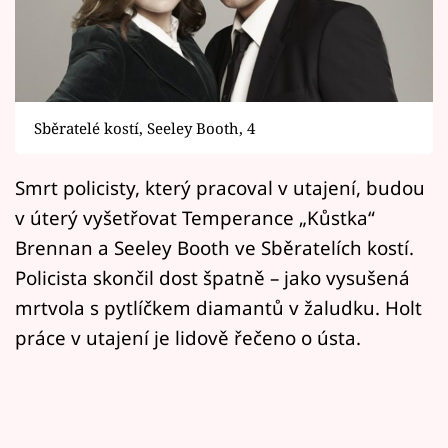
Horoskopy
Sledujte prima+
Filmový festival Karlovy Vary
Sběratelé kostí, Seeley Booth, 4
Pořady
Smrt policisty, který pracoval v utajení, budou
Mámy sobě
v úterý vyšetřovat Temperance „Kůstka“
Brennan a Seeley Booth ve Sběratelích kostí.
Přihlášení
Policista skončil dost špatně – jako vysušená
mrtvola s pytlíčkem diamantů v žaludku. Holt
práce v utajení je lidově řečeno o ústa.
Sledujte nás