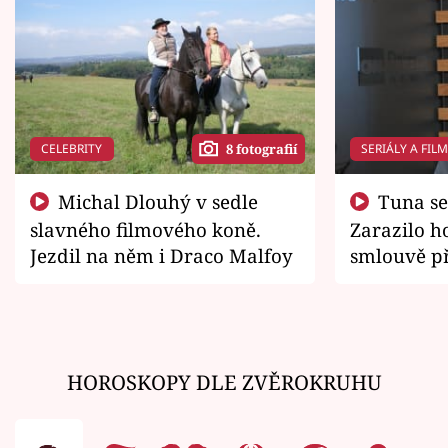
CELEBRITY
SERIÁLY A FIL
8 fotografií
Michal Dlouhý v sedle
Tuna se chtěl vrátit domů.
slavného filmového koně.
Zarazilo ho
Jezdil na něm i Draco Malfoy
smlouvě př
zemřít
HOROSKOPY DLE ZVĚROKRUHU