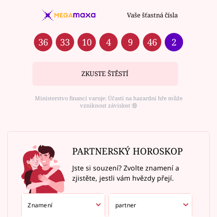
Vaše šťastná čísla
36
33
10
4
9
46
2
ZKUSTE ŠTĚSTÍ
Ministerstvo financí varuje: Účastí na hazardní hře může
vzniknout závislost ⑱
PARTNERSKÝ HOROSKOP
Jste si souzení? Zvolte znamení a
zjistěte, jestli vám hvězdy přejí.