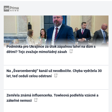
Podmínka pro Ukrajince za útok zápalnou lahví na dům s
dětmi? Tejc zvažuje mimořádný zásah
Na „Švarcenberský“ kanál už neodbočíte. Chyba vydržela 30
let, teď ceduli celou odstraní
Zemřela známá influencerka. Towleová podlehla vzácné a
zákeřné nemoci