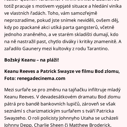
totiž pracuje s motivem vypjaté situace a hledání viníka
ve vlastních řadách. Toho, vám samozřejmě
neprozradíme, pokud jste snímek neviděli, ovšem děj,
kdy po zpackané akci utíká parta gangsterů, včetně
jednoho zraněného, a ve starém skladišti dumají, kdo
na ně nastražil past, chytlo diváky i kritiky znamenitě. A
zařadilo Gaunery mezi kultovky z rodu Tarantino.
Božský Keanu – na pláži!
Keanu Reeves a Patrick Swayze ve filmu Bod zlomu,
Foto: renegadecinema.com
Mezi surfaře se pro změnu na tajňačku infiltruje mladý
Keanu Reeves. V devadesátkovém dramatu Bod zlomu
pátrá pro bandě bankovních lupičů, zároveň se však
seznámí s charizmatickým surfařem s tváří Patricka
Swayzeho. O roli policisty Johnnyho Utaha se ucházeli
Johnny Depp, Charlie Sheen či Matthew Broderick,