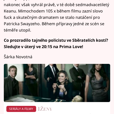
nakonec však vyhrál právě, v té době sedmadvacetiletý
Keanu. Mimochodem 105 x během filmu zazní slovo
fuck a skutečným dramatem se stalo natáčení pro
Patricka Swayzeho. Během přípravy jedné ze scén se
téměře utopil.
Co prozradilo tajného policistu ve Sběratelích kostí?
Sledujte v úterý ve 20:15 na Prima Love!
Šárka Novotná
SERIÁLY A FILMY