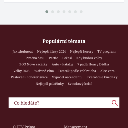
Populární témata
Jak zhubnout
Nejlepší filmy 2024
Nejlepší horory
TV program
Změna času
Partie
Počasí
Kdy budou volby
ZOO Nové začátky
Auto – katalog
7 pádů Honzy Dědka
Volby 2025
Svařené víno
Tatarák podle Pohlreicha
Aloe vera
Pěstování lichořeřišnice
Výpočet ascendentu
Tvarohové knedlíky
Nejlepší palačinky
Švestkový koláč
O FTV Prima
Management