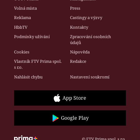
Volná místa
Press
Reklama
Castingy a výzvy
HbbTV
Kontakty
Podmínky užívání
Zpracování osobních
údajů
Cookies
Nápověda
Vlastník FTV Prima spol.
Redakce
s r.o.
Nahlásit chybu
Nastavení soukromí
App Store
Google Play
© FTV Prima spol. s r.o.