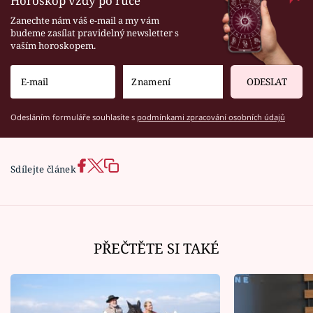
Horoskop vždy po ruce
Zanechte nám váš e-mail a my vám
budeme zasílat pravidelný newsletter s
vaším horoskopem.
ODESLAT
Odesláním formuláře souhlasíte s
podmínkami zpracování osobních údajů
Sdílejte článek
PŘEČTĚTE SI TAKÉ