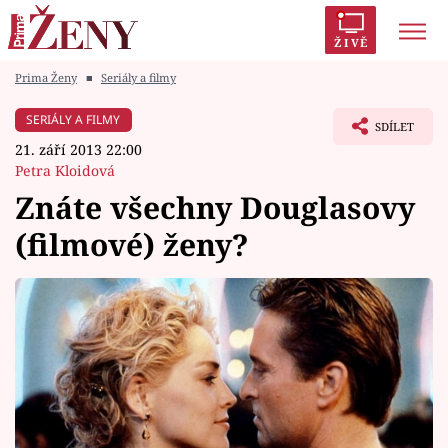
ŽIVĚ
Prima Ženy
■
Seriály a filmy
Trendy:
Polabí
Inspekce
Prostřeno!
AYTO?
SERIÁLY A FILMY
SDÍLET
Módní alarm
Zrádci
Proměny
21. září 2013 22:00
Petra Kloidová
Znáte všechny Douglasovy
(filmové) ženy?
Témata
Celebrity
Vztahy
Seriály