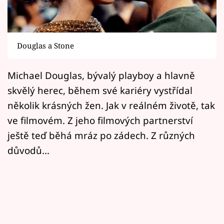
Horoskopy
Sledujte prima+
Douglas a Stone
Filmový festival Karlovy Vary
Michael Douglas, bývalý playboy a hlavně
Pořady
skvělý herec, během své kariéry vystřídal
Mámy sobě
několik krásných žen. Jak v reálném životě, tak
ve filmovém. Z jeho filmových partnerství
Přihlášení
ještě teď běhá mráz po zádech. Z různých
důvodů...
Sledujte nás