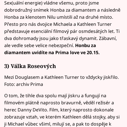
Sex(uální energie) vládne všemu, proto jsme
dobrodružný snímek Honba za diamantem a následně
Honba za klenotem Nilu umístili až na druhé místo.
Přesto pro nás dvojice Michaela a Kathleen Turner
představuje esenciální filmový pár osmdesátých let. Ti
dva dohromady jsou jako třaskavý dynamit. Zábavní,
ale vedle sebe velice nebezpeční.
Honbu za
diamantem uvidíte na Prima love ve 20.15
.
3) Válka Roseových
Mezi Douglasem a Kathleen Turner to vždycky jiskřilo.
Foto: archiv Prima
O tom, že tihle dva spolu mají jiskru a fungují na
filmovém plátně naprosto bravurně, věděl režisér a
herec Danny DeVito. Film, který naprosto dokonale
zobrazuje vztah, ve kterém Kathleen dělá stojky, aby si
ji Michael vůbec všiml, milují se, a pak to dospěje k