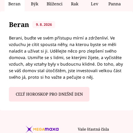
Beran
Býk
Blíženci
Rak
Lev
Panna
V
Beran
9. 8. 2026
Berani, buďte ve svém přístupu mírní a zdrženliví. Ve
vzduchu je cítit spousta něhy, na kterou byste se měli
naladit a užívat si ji. Udělejte něco pro zlepšení svého
domova. Usmiřte se s lidmi, se kterými žijete, a vyčistěte
vzduch, aby vztahy byly v budoucnu klidné. Do toho, aby
se váš domov stal útočištěm, jste investovali velkou část
svého já, proto si ho važte a pečujte o něj.
CELÝ HOROSKOP PRO DNEŠNÍ DEN
Vaše šťastná čísla