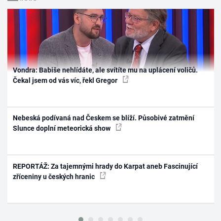
Vondra: Babiše nehlídáte, ale svítíte mu na uplácení voličů.
Čekal jsem od vás víc, řekl Gregor
Nebeská podívaná nad Českem se blíží. Působivé zatmění
Slunce doplní meteorická show
REPORTÁŽ: Za tajemnými hrady do Karpat aneb Fascinující
zříceniny u českých hranic