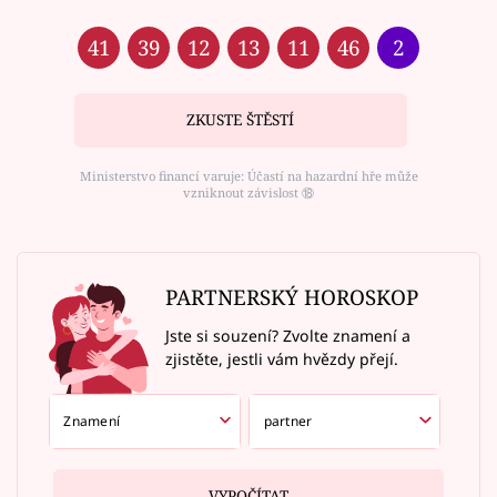
41
39
12
13
11
46
2
ZKUSTE ŠTĚSTÍ
Ministerstvo financí varuje: Účastí na hazardní hře může
vzniknout závislost ⑱
PARTNERSKÝ HOROSKOP
Jste si souzení? Zvolte znamení a
zjistěte, jestli vám hvězdy přejí.
VYPOČÍTAT