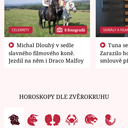
CELEBRITY
SERIÁLY A FIL
8 fotografií
Michal Dlouhý v sedle
Tuna se chtěl vrátit domů.
slavného filmového koně.
Zarazilo ho
Jezdil na něm i Draco Malfoy
smlouvě př
zemřít
HOROSKOPY DLE ZVĚROKRUHU