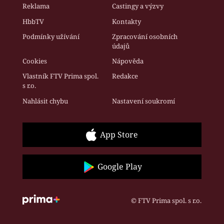
Reklama
Castingy a výzvy
HbbTV
Kontakty
Podmínky užívání
Zpracování osobních
údajů
Cookies
Nápověda
Vlastník FTV Prima spol.
Redakce
s r.o.
Nahlásit chybu
Nastavení soukromí
App Store
Google Play
© FTV Prima spol. s r.o.