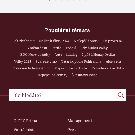
Populární témata
Jak zhubnout
Nejlepší filmy 2024
Nejlepší horory
TV program
Změna času
Partie
Počasí
Kdy budou volby
ZOO Nové začátky
Auto – katalog
7 pádů Honzy Dědka
Volby 2025
Svařené víno
Tatarák podle Pohlreicha
Aloe vera
Pěstování lichořeřišnice
Výpočet ascendentu
Tvarohové knedlíky
Nejlepší palačinky
Švestkový koláč
O FTV Prima
Management
Volná místa
Press