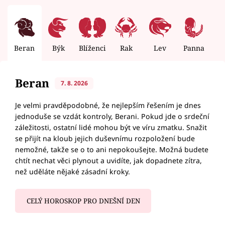
Beran
Býk
Blíženci
Rak
Lev
Panna
V
Beran
7. 8. 2026
Je velmi pravděpodobné, že nejlepším řešením je dnes
jednoduše se vzdát kontroly, Berani. Pokud jde o srdeční
záležitosti, ostatní lidé mohou být ve víru zmatku. Snažit
se přijít na kloub jejich duševnímu rozpoložení bude
nemožné, takže se o to ani nepokoušejte. Možná budete
chtít nechat věci plynout a uvidíte, jak dopadnete zítra,
než uděláte nějaké zásadní kroky.
CELÝ HOROSKOP PRO DNEŠNÍ DEN