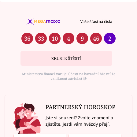
Vaše šťastná čísla
36
33
10
4
9
46
2
ZKUSTE ŠTĚSTÍ
Ministerstvo financí varuje: Účastí na hazardní hře může
vzniknout závislost ⑱
PARTNERSKÝ HOROSKOP
Jste si souzení? Zvolte znamení a
zjistěte, jestli vám hvězdy přejí.