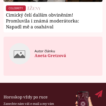
CELEBRITY
Cimický čelí dalším obviněním!
Promluvila i známá moderátorka:
Napadl mě a osahával
Autor článku
Aneta Gretzová
Horoskop vždy po ruce
Zanechte nám váš e-mail a my vám