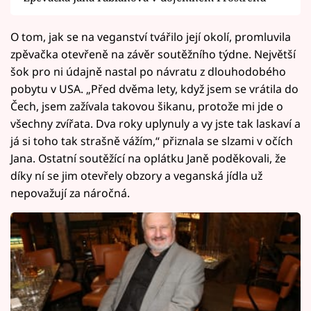
O tom, jak se na veganství tvářilo její okolí, promluvila
zpěvačka otevřeně na závěr soutěžního týdne. Největší
šok pro ni údajně nastal po návratu z dlouhodobého
pobytu v USA. „Před dvěma lety, když jsem se vrátila do
Čech, jsem zažívala takovou šikanu, protože mi jde o
všechny zvířata. Dva roky uplynuly a vy jste tak laskaví a
já si toho tak strašně vážím,“ přiznala se slzami v očích
Jana. Ostatní soutěžící na oplátku Janě poděkovali, že
díky ní se jim otevřely obzory a veganská jídla už
nepovažují za náročná.