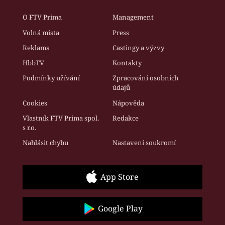
O FTV Prima
Management
Volná místa
Press
Reklama
Castingy a výzvy
HbbTV
Kontakty
Podmínky užívání
Zpracování osobních
údajů
Cookies
Nápověda
Vlastník FTV Prima spol.
Redakce
s r.o.
Nahlásit chybu
Nastavení soukromí
App Store
Google Play