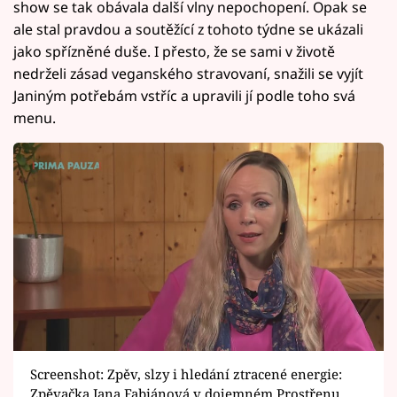
show se tak obávala další vlny nepochopení. Opak se
ale stal pravdou a soutěžící z tohoto týdne se ukázali
jako spřízněné duše. I přesto, že se sami v životě
nedrželi zásad veganského stravovaní, snažili se vyjít
Janiným potřebám vstříc a upravili jí podle toho svá
menu.
Screenshot: Zpěv, slzy i hledání ztracené energie:
Zpěvačka Jana Fabiánová v dojemném Prostřenu