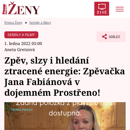
ŽIVĚ
Prima Ženy
■
Seriály a filmy
Trendy:
Polabí
Inspekce
Prostřeno!
AYTO?
SERIÁLY A FILMY
SDÍLET
Módní alarm
Zrádci
Proměny
1. ledna 2022 05:00
Aneta Gretzová
Zpěv, slzy i hledání
ztracené energie: Zpěvačka
Témata
Jana Fabiánová v
Celebrity
dojemném Prostřeno!
Žádná položka z playlistu není
Vztahy
Připomeňte si s námi nezapomenutelné,
dostupná.
Seriály
emocemi nabité okamžiky Jany Fabiánové v
Prostřeno!