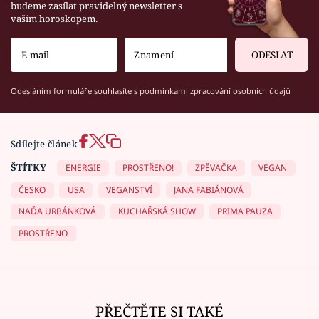
budeme zasílat pravidelný newsletter s
vaším horoskopem.
ODESLAT
Odesláním formuláře souhlasíte s
podmínkami zpracování osobních údajů
Sdílejte článek
ŠTÍTKY
ENERGIE
PROSTŘENO!
ZPĚVAČKA
VEGAN
ČESKO
USA
VEGANSTVÍ
JANA FABIÁNOVÁ
NAĎA URBÁNKOVÁ
KUCHAŘSKÁ SHOW
PRIMA PAUZA
PROSTŘENO
PŘEČTĚTE SI TAKÉ