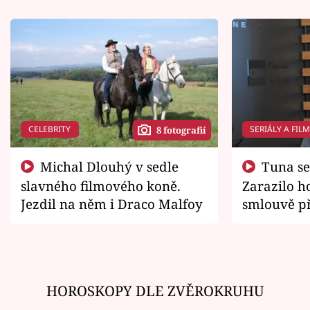
CELEBRITY
SERIÁLY A FIL
8 fotografií
Michal Dlouhý v sedle
Tuna se chtěl vrátit domů.
slavného filmového koně.
Zarazilo ho
Jezdil na něm i Draco Malfoy
smlouvě př
zemřít
HOROSKOPY DLE ZVĚROKRUHU