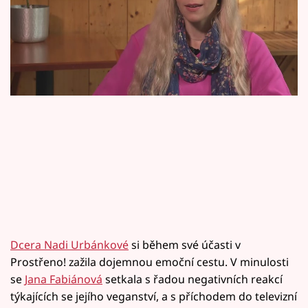
Horoskopy
Sledujte prima+
Filmový festival Karlovy Vary
Pořady
Mámy sobě
Přihlášení
Sledujte nás
Dcera Nadi Urbánkové
si během své účasti v
Prostřeno! zažila dojemnou emoční cestu. V minulosti
se
Jana Fabiánová
setkala s řadou negativních reakcí
týkajících se jejího veganství, a s příchodem do televizní