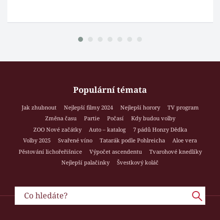
Populární témata
Jak zhubnout
Nejlepší filmy 2024
Nejlepší horory
TV program
Změna času
Partie
Počasí
Kdy budou volby
ZOO Nové začátky
Auto – katalog
7 pádů Honzy Dědka
Volby 2025
Svařené víno
Tatarák podle Pohlreicha
Aloe vera
Pěstování lichořeřišnice
Výpočet ascendentu
Tvarohové knedlíky
Nejlepší palačinky
Švestkový koláč