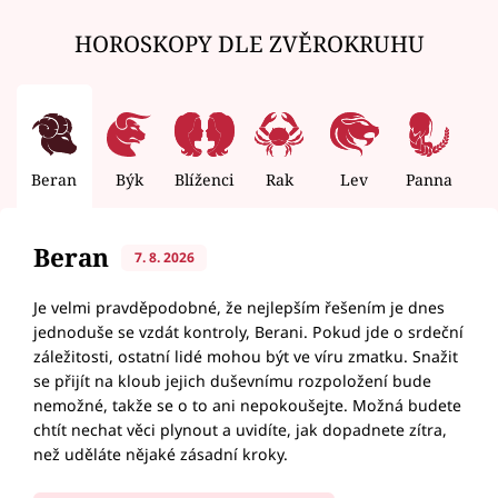
HOROSKOPY DLE ZVĚROKRUHU
Beran
Býk
Blíženci
Rak
Lev
Panna
V
Beran
7. 8. 2026
Je velmi pravděpodobné, že nejlepším řešením je dnes
jednoduše se vzdát kontroly, Berani. Pokud jde o srdeční
záležitosti, ostatní lidé mohou být ve víru zmatku. Snažit
se přijít na kloub jejich duševnímu rozpoložení bude
nemožné, takže se o to ani nepokoušejte. Možná budete
chtít nechat věci plynout a uvidíte, jak dopadnete zítra,
než uděláte nějaké zásadní kroky.