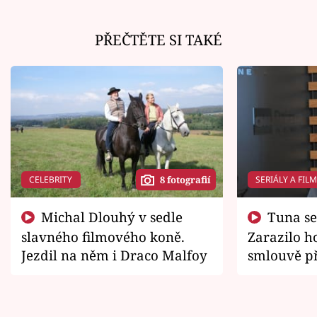
PŘEČTĚTE SI TAKÉ
CELEBRITY
SERIÁLY A FIL
8 fotografií
Michal Dlouhý v sedle
Tuna se chtěl vrátit domů.
slavného filmového koně.
Zarazilo ho
Jezdil na něm i Draco Malfoy
smlouvě př
zemřít