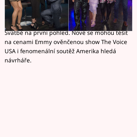
Horoskopy
beru!, volit ty nejkrásnější dívky v Amerika
hledá topmodelku a nakouknou také do
Sledujte prima+
zákulisí nejdůležitějšího dne v životě páru ve
Filmový festival Karlovy Vary
Svatbě na první pohled. Nově se mohou těšit
na cenami Emmy ověnčenou show The Voice
Pořady
USA i fenomenální soutěž Amerika hledá
návrháře.
Mámy sobě
Přihlášení
Sledujte nás