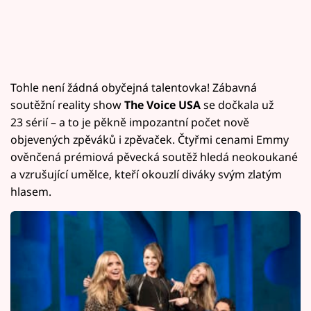
Tohle není žádná obyčejná talentovka! Zábavná
soutěžní reality show
The Voice USA
se dočkala už
23 sérií – a to je pěkně impozantní počet nově
objevených zpěváků i zpěvaček. Čtyřmi cenami Emmy
ověnčená prémiová pěvecká soutěž hledá neokoukané
a vzrušující umělce, kteří okouzlí diváky svým zlatým
hlasem.