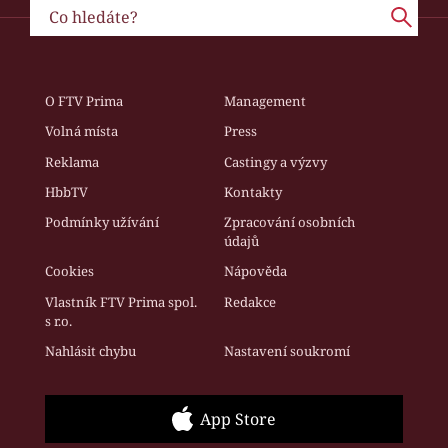
O FTV Prima
Management
Volná místa
Press
Reklama
Castingy a výzvy
HbbTV
Kontakty
Podmínky užívání
Zpracování osobních
údajů
Cookies
Nápověda
Vlastník FTV Prima spol.
Redakce
s r.o.
Nahlásit chybu
Nastavení soukromí
App Store