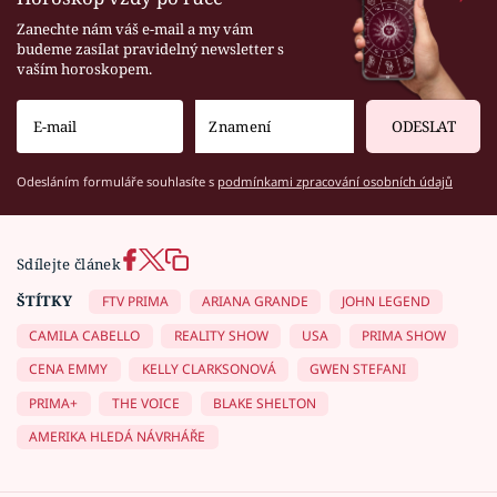
Zanechte nám váš e-mail a my vám
budeme zasílat pravidelný newsletter s
vaším horoskopem.
ODESLAT
Odesláním formuláře souhlasíte s
podmínkami zpracování osobních údajů
Sdílejte článek
ŠTÍTKY
FTV PRIMA
ARIANA GRANDE
JOHN LEGEND
CAMILA CABELLO
REALITY SHOW
USA
PRIMA SHOW
CENA EMMY
KELLY CLARKSONOVÁ
GWEN STEFANI
PRIMA+
THE VOICE
BLAKE SHELTON
AMERIKA HLEDÁ NÁVRHÁŘE