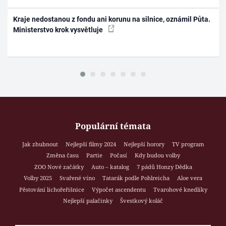
Kraje nedostanou z fondu ani korunu na silnice, oznámil Půta.
Ministerstvo krok vysvětluje
Populární témata
Jak zhubnout
Nejlepší filmy 2024
Nejlepší horory
TV program
Změna času
Partie
Počasí
Kdy budou volby
ZOO Nové začátky
Auto – katalog
7 pádů Honzy Dědka
Volby 2025
Svařené víno
Tatarák podle Pohlreicha
Aloe vera
Pěstování lichořeřišnice
Výpočet ascendentu
Tvarohové knedlíky
Nejlepší palačinky
Švestkový koláč