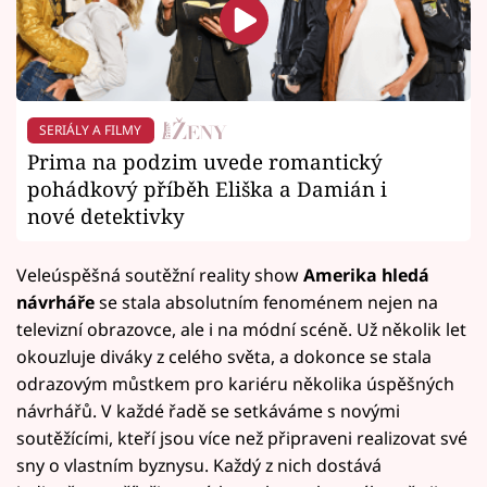
SERIÁLY A FILMY
Prima na podzim uvede romantický
pohádkový příběh Eliška a Damián i
nové detektivky
Veleúspěšná soutěžní reality show
Amerika hledá
návrháře
se stala absolutním fenoménem nejen na
televizní obrazovce, ale i na módní scéně. Už několik let
okouzluje diváky z celého světa, a dokonce se stala
odrazovým můstkem pro kariéru několika úspěšných
návrhářů. V každé řadě se setkáváme s novými
soutěžícími, kteří jsou více než připraveni realizovat své
sny o vlastním byznysu. Každý z nich dostává