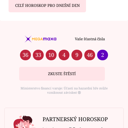
CELÝ HOROSKOP PRO DNEŠNÍ DEN
Vaše šťastná čísla
36
33
10
4
9
46
2
ZKUSTE ŠTĚSTÍ
Ministerstvo financí varuje: Účastí na hazardní hře může
vzniknout závislost ⑱
PARTNERSKÝ HOROSKOP