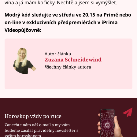
vína a já mám kočičky. Nechtěla jsem si vymýšlet.
Modrý kód sledujte ve středu ve 20.15 na Primě nebo
on-line v exkluzivních předpremiérách v iPrima
Videopůjčovně:
Autor článku
Zuzana Schneidewind
Všechny články autora
Horoskop vždy po ruce
Zanechte nám váš e-mail a my vám
budeme zasílat pravidelný newsletter s
vaším horoskopem.