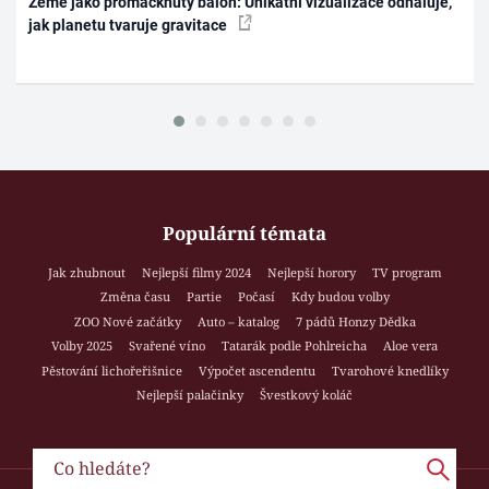
Země jako promáčknutý balón: Unikátní vizualizace odhaluje,
jak planetu tvaruje gravitace
Populární témata
Jak zhubnout
Nejlepší filmy 2024
Nejlepší horory
TV program
Změna času
Partie
Počasí
Kdy budou volby
ZOO Nové začátky
Auto – katalog
7 pádů Honzy Dědka
Volby 2025
Svařené víno
Tatarák podle Pohlreicha
Aloe vera
Pěstování lichořeřišnice
Výpočet ascendentu
Tvarohové knedlíky
Nejlepší palačinky
Švestkový koláč