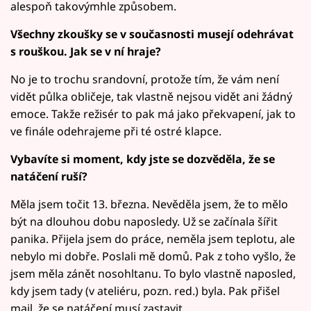
alespoň takovýmhle způsobem.
Všechny zkoušky se v současnosti musejí odehrávat
s rouškou. Jak se v ní hraje?
No je to trochu srandovní, protože tím, že vám není
vidět půlka obličeje, tak vlastně nejsou vidět ani žádný
emoce. Takže režisér to pak má jako překvapení, jak to
ve finále odehrajeme při té ostré klapce.
Vybavíte si moment, kdy jste se dozvěděla, že se
natáčení ruší?
Měla jsem točit 13. března. Nevěděla jsem, že to mělo
být na dlouhou dobu naposledy. Už se začínala šířit
panika. Přijela jsem do práce, neměla jsem teplotu, ale
nebylo mi dobře. Poslali mě domů. Pak z toho vyšlo, že
jsem měla zánět nosohltanu. To bylo vlastně naposled,
kdy jsem tady (v ateliéru, pozn. red.) byla. Pak přišel
mail, že se natáčení musí zastavit.