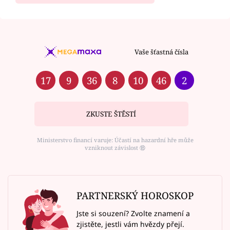
Vaše šťastná čísla
17
9
36
8
10
46
2
ZKUSTE ŠTĚSTÍ
Ministerstvo financí varuje: Účastí na hazardní hře může
vzniknout závislost ⑱
PARTNERSKÝ HOROSKOP
Jste si souzení? Zvolte znamení a
zjistěte, jestli vám hvězdy přejí.