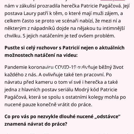
nám v zákulisí prozradila herečka Patricie Pagáčová. Její
postava Laury patří k těm, o které mají muži zájem, a
celkem často se proto ve scénaři nabízí, že mezi ní a
některým z nápadníků dojde na nějakou tu intimnější
chvilku. S jejich natáčením je teď ovšem problém.
Pusťte si celý rozhovor s Patricií nejen o aktuálních
možnostech natáčení na videu:
Pandemie koronaviru COVID-19 ovlivňuje běžný život
Failed to fetch
každého z nás. A ovlivňuje také ten pracovní. Po
návratu před kameru o tom ví své i herečka a také
jedna z hlavních postav seriálu Modrý kód Patricie
Pagáčová, která se spolu s ostatními kolegy mohla po
nucené pauze konečně vrátit do práce.
Co pro vás po nezvykle dlouhé nucené „odstávce“
znamená návrat do práce?