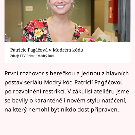
Horoskopy
Sledujte prima+
Filmový festival Karlovy Vary
Pořady
Patricie Pagáčová v Modrém kódu
Zdroj: FTV Prima/ Modrý kód
Mámy sobě
První rozhovor s herečkou a jednou z hlavních
Přihlášení
postav seriálu Modrý kód Patricií Pagáčovou
po rozvolnění restrikcí. V zákulisí ateliéru jsme
se bavily o karanténě i novém stylu natáčení,
Sledujte nás
na který nemohl být nikdo dost připraven.