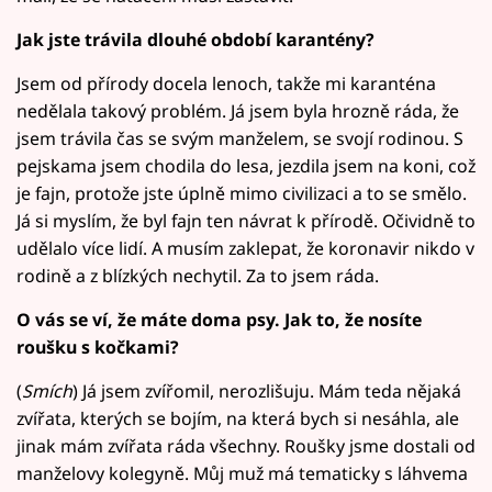
Jak jste trávila dlouhé období karantény?
Jsem od přírody docela lenoch, takže mi karanténa
nedělala takový problém. Já jsem byla hrozně ráda, že
jsem trávila čas se svým manželem, se svojí rodinou. S
pejskama jsem chodila do lesa, jezdila jsem na koni, což
je fajn, protože jste úplně mimo civilizaci a to se smělo.
Já si myslím, že byl fajn ten návrat k přírodě. Očividně to
udělalo více lidí. A musím zaklepat, že koronavir nikdo v
rodině a z blízkých nechytil. Za to jsem ráda.
O vás se ví, že máte doma psy. Jak to, že nosíte
roušku s kočkami?
(
Smích
) Já jsem zvířomil, nerozlišuju. Mám teda nějaká
zvířata, kterých se bojím, na která bych si nesáhla, ale
jinak mám zvířata ráda všechny. Roušky jsme dostali od
manželovy kolegyně. Můj muž má tematicky s láhvema