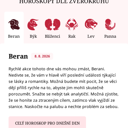
HOROSKOPY DLE ZVĚROKRUHU
Beran
Býk
Blíženci
Rak
Lev
Panna
V
Beran
8. 8. 2026
Rychlé akce tohoto dne vás mohou zmást, Berani.
Nedivte se, že vám v hlavě víří poslední události týkající
se lásky a romantiky. Možná budete mít pocit, že se věci
dějí příliš rychle na to, abyste jim mohli skutečně
porozumět. Snažte se nebýt tak analytičtí. Možná zjistíte,
že se honíte za ztraceným cílem, zatímco vlak vyjíždí ze
stanice. Naskočte na palubu a nechte problém za sebou.
CELÝ HOROSKOP PRO DNEŠNÍ DEN