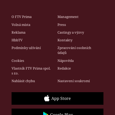
O FTV Prima
Management
Volná místa
Press
Reklama
Castingy a výzvy
HbbTV
Kontakty
Podmínky užívání
Zpracování osobních
údajů
Cookies
Nápověda
Vlastník FTV Prima spol.
Redakce
s r.o.
Nahlásit chybu
Nastavení soukromí
App Store
Google Play