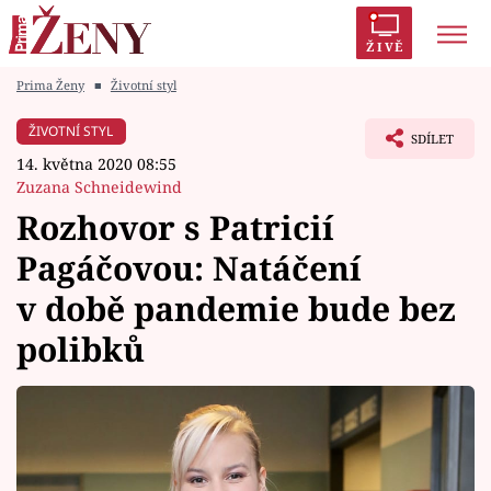
ŽIVĚ
Prima Ženy
■
Životní styl
Trendy:
Polabí
Inspekce
Prostřeno!
AYTO?
ŽIVOTNÍ STYL
SDÍLET
Módní alarm
Zrádci
Proměny
14. května 2020 08:55
Zuzana Schneidewind
Rozhovor s Patricií
Pagáčovou: Natáčení
Témata
v době pandemie bude bez
Celebrity
polibků
Vztahy
Seriály