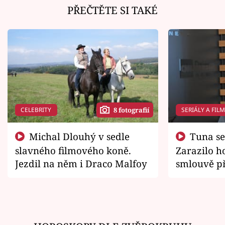
PŘEČTĚTE SI TAKÉ
CELEBRITY
SERIÁLY A FIL
8 fotografií
Michal Dlouhý v sedle
Tuna se chtěl vrátit domů.
slavného filmového koně.
Zarazilo ho
Jezdil na něm i Draco Malfoy
smlouvě př
zemřít