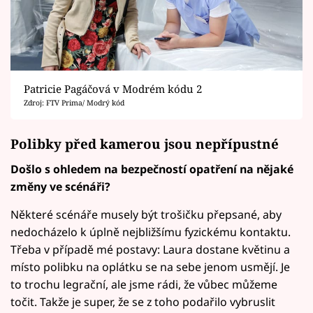
Patricie Pagáčová v Modrém kódu 2
Zdroj: FTV Prima/ Modrý kód
Polibky před kamerou jsou nepřípustné
Došlo s ohledem na bezpečností opatření na nějaké
změny ve scénáři?
Některé scénáře musely být trošičku přepsané, aby
nedocházelo k úplně nejbližšímu fyzickému kontaktu.
Třeba v případě mé postavy: Laura dostane květinu a
místo polibku na oplátku se na sebe jenom usmějí. Je
to trochu legrační, ale jsme rádi, že vůbec můžeme
točit. Takže je super, že se z toho podařilo vybruslit