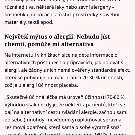
různá aditiva, některé léky nebo zevní alergeny –
kosmetika, dekorační a čisticí prostředky, stavební
materiály, textil apod.
Největší mýtus o alergii: Nebudu jíst
chemii, pomůže mi alternativa
Na internetu i v knížkách sice najdete informace o
alternativních postupech a přípravcích, jak bojovat s
alergií, ale žádný z nich nemá ověřený standardní efekt,
který se pohybuje na max. hranici 20-30 % účinnosti,
což je u alergií účinnost placeba.
„Skutečně účinná léčba má úroveň účinnosti 70-80 %.
Výhodou však někdy je, že někteří z pacientů, kteří se
dají na alternativní cestu zvládání alergie, začnou sami
od sebe (mnohdy i nevědomky) uplatňovat správná
režimová opatření, která sama o sobě výrazně sníží
úroveň alergických potíží,“ dodává doc. MUDr. Jaromír