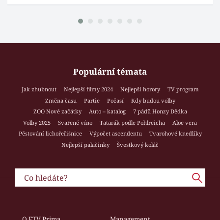
Populární témata
Jak zhubnout
Nejlepší filmy 2024
Nejlepší horory
TV program
Změna času
Partie
Počasí
Kdy budou volby
ZOO Nové začátky
Auto – katalog
7 pádů Honzy Dědka
Volby 2025
Svařené víno
Tatarák podle Pohlreicha
Aloe vera
Pěstování lichořeřišnice
Výpočet ascendentu
Tvarohové knedlíky
Nejlepší palačinky
Švestkový koláč
O FTV Prima
Management