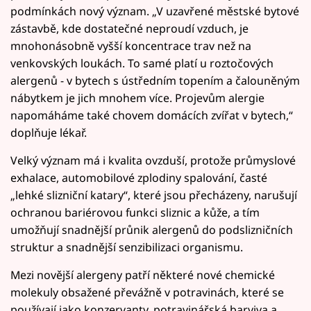
podmínkách nový význam. „V uzavřené městské bytové
zástavbě, kde dostatečné neproudí vzduch, je
mnohonásobně vyšší koncentrace trav než na
venkovských loukách. To samé platí u roztočových
alergenů - v bytech s ústředním topením a čalouněným
nábytkem je jich mnohem více. Projevům alergie
napomáháme také chovem domácích zvířat v bytech,“
doplňuje lékař.
Velký význam má i kvalita ovzduší, protože průmyslové
exhalace, automobilové zplodiny spalování, časté
„lehké slizniční katary“, které jsou přecházeny, narušují
ochranou bariérovou funkci sliznic a kůže, a tím
umožňují snadnější průnik alergenů do podslizničních
struktur a snadnější senzibilizaci organismu.
Mezi novější alergeny patří některé nové chemické
molekuly obsažené převážně v potravinách, které se
používají jako konzervanty, potravinářská barviva a