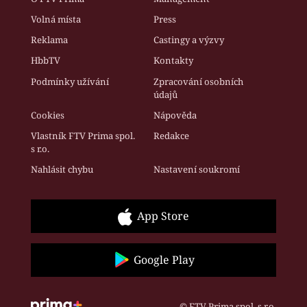
Volná místa
Press
Reklama
Castingy a výzvy
HbbTV
Kontakty
Podmínky užívání
Zpracování osobních
údajů
Cookies
Nápověda
Vlastník FTV Prima spol.
Redakce
s r.o.
Nahlásit chybu
Nastavení soukromí
App Store
Google Play
© FTV Prima spol. s r.o.