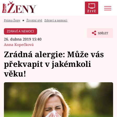
ŽIVĚ
Prima Ženy
■
Životní styl
Zdraví a nemoci
Trendy:
Polabí
Inspekce
Prostřeno!
AYTO?
ZDRAVÍ A NEMOCI
SDÍLET
Módní alarm
Zrádci
Proměny
26. dubna 2019 15:40
Anna Kopečková
Zrádná alergie: Může vás
překvapit v jakémkoli
Témata
věku!
Celebrity
Vztahy
Seriály