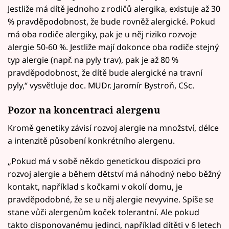
Jestliže má dítě jednoho z rodičů alergika, existuje až 30
% pravděpodobnost, že bude rovněž alergické. Pokud
má oba rodiče alergiky, pak je u něj riziko rozvoje
alergie 50-60 %. Jestliže mají dokonce oba rodiče stejný
typ alergie (např. na pyly trav), pak je až 80 %
pravděpodobnost, že dítě bude alergické na travní
pyly,“ vysvětluje doc. MUDr. Jaromír Bystroň, CSc.
Pozor na koncentraci alergenu
Kromě genetiky závisí rozvoj alergie na množství, délce
a intenzitě působení konkrétního alergenu.
„Pokud má v sobě někdo genetickou dispozici pro
rozvoj alergie a během dětství má náhodný nebo běžný
kontakt, například s kočkami v okolí domu, je
pravděpodobné, že se u něj alergie nevyvine. Spíše se
stane vůči alergenům koček tolerantní. Ale pokud
takto disponovanému jedinci, například dítěti v 6 letech