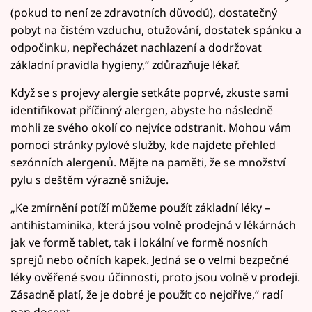
(pokud to není ze zdravotních důvodů), dostatečný
pobyt na čistém vzduchu, otužování, dostatek spánku a
odpočinku, nepřecházet nachlazení a dodržovat
základní pravidla hygieny,“ zdůrazňuje lékař.
Když se s projevy alergie setkáte poprvé, zkuste sami
identifikovat příčinný alergen, abyste ho následně
mohli ze svého okolí co nejvíce odstranit. Mohou vám
pomoci stránky pylové služby, kde najdete přehled
sezónních alergenů. Mějte na paměti, že se množství
pylu s deštěm výrazně snižuje.
„Ke zmírnění potíží můžeme použít základní léky –
antihistaminika, která jsou volně prodejná v lékárnách
jak ve formě tablet, tak i lokální ve formě nosních
sprejů nebo očních kapek. Jedná se o velmi bezpečné
léky ověřené svou účinnosti, proto jsou volně v prodeji.
Zásadně platí, že je dobré je použít co nejdříve,“ radí