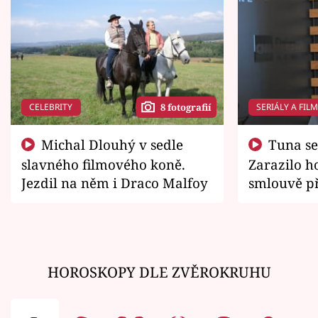
CELEBRITY
SERIÁLY A FIL
8 fotografií
Michal Dlouhý v sedle
Tuna se chtěl vrátit domů.
slavného filmového koně.
Zarazilo ho
Jezdil na něm i Draco Malfoy
smlouvě př
zemřít
HOROSKOPY DLE ZVĚROKRUHU