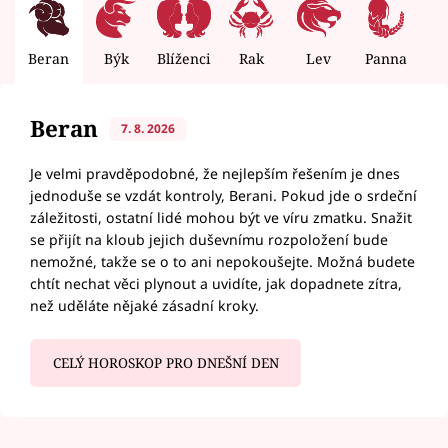
Beran
Býk
Blíženci
Rak
Lev
Panna
V
Beran
7. 8. 2026
Je velmi pravděpodobné, že nejlepším řešením je dnes
jednoduše se vzdát kontroly, Berani. Pokud jde o srdeční
záležitosti, ostatní lidé mohou být ve víru zmatku. Snažit
se přijít na kloub jejich duševnímu rozpoložení bude
nemožné, takže se o to ani nepokoušejte. Možná budete
chtít nechat věci plynout a uvidíte, jak dopadnete zítra,
než uděláte nějaké zásadní kroky.
CELÝ HOROSKOP PRO DNEŠNÍ DEN