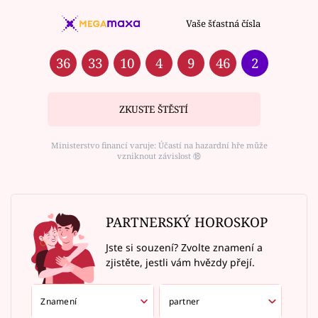
Vaše šťastná čísla
36
33
10
4
9
46
2
ZKUSTE ŠTĚSTÍ
Ministerstvo financí varuje: Účastí na hazardní hře může
vzniknout závislost ⑱
PARTNERSKÝ HOROSKOP
Jste si souzení? Zvolte znamení a
zjistěte, jestli vám hvězdy přejí.