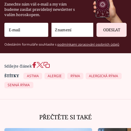
Zanechte nám váš e-mail a my vám
budeme zasílat pravidelný newsletter s
vaším horoskopem.
ODESLAT
Odesláním formuláře souhlasíte s
podmínkami zpracování osobních údajů
Sdílejte článek
ŠTÍTKY
ASTMA
ALERGIE
RÝMA
ALERGICKÁ RÝMA
SENNÁ RÝMA
PŘEČTĚTE SI TAKÉ