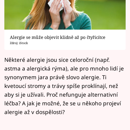
Horoskopy
Sledujte prima+
Filmový festival Karlovy Vary
Alergie se může objevit klidně až po čtyřicítce
Pořady
Zdroj: iStock
Mámy sobě
Některé alergie jsou sice celoroční (např.
astma a alergická rýma), ale pro mnoho lidí je
Přihlášení
synonymem jara právě slovo alergie. Ti
kvetoucí stromy a trávy spíše proklínají, než
aby si je užívali. Proč nefunguje alternativní
Sledujte nás
léčba? A jak je možné, že se u někoho projeví
alergie až v dospělosti?