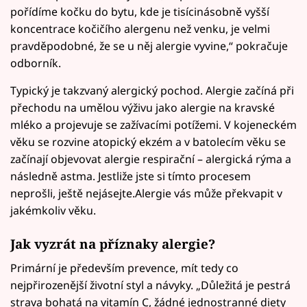
pořídíme kočku do bytu, kde je tisícinásobně vyšší
koncentrace kočičího alergenu než venku, je velmi
pravděpodobné, že se u něj alergie vyvine,“ pokračuje
odborník.
Typický je takzvaný alergický pochod. Alergie začíná při
přechodu na umělou výživu jako alergie na kravské
mléko a projevuje se zažívacími potížemi. V kojeneckém
věku se rozvine atopický ekzém a v batolecím věku se
začínají objevovat alergie respirační – alergická rýma a
následně astma. Jestliže jste si tímto procesem
neprošli, ještě nejásejte.Alergie vás může překvapit v
jakémkoliv věku.
Jak vyzrát na příznaky alergie?
Primární je především prevence, mít tedy co
nejpřirozenější životní styl a návyky. „Důležitá je pestrá
strava bohatá na vitamín C, žádné jednostranné diety