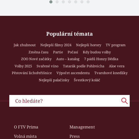
Populární témata
Jak zhubnout
Nejlepší filmy 2024
Nejlepší horory
TV program
Změna času
Partie
Počasí
Kdy budou volby
ZOO Nové začátky
Auto – katalog
7 pádů Honzy Dědka
Volby 2025
Svařené víno
Tatarák podle Pohlreicha
Aloe vera
Pěstování lichořeřišnice
Výpočet ascendentu
Tvarohové knedlíky
Nejlepší palačinky
Švestkový koláč
O FTV Prima
Management
Volná místa
Press