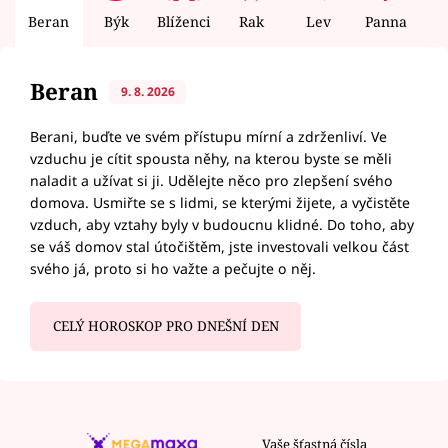
Beran
Býk
Blíženci
Rak
Lev
Panna
V
Beran
9. 8. 2026
Berani, buďte ve svém přístupu mírní a zdrženliví. Ve
vzduchu je cítit spousta něhy, na kterou byste se měli
naladit a užívat si ji. Udělejte něco pro zlepšení svého
domova. Usmiřte se s lidmi, se kterými žijete, a vyčistěte
vzduch, aby vztahy byly v budoucnu klidné. Do toho, aby
se váš domov stal útočištěm, jste investovali velkou část
svého já, proto si ho važte a pečujte o něj.
CELÝ HOROSKOP PRO DNEŠNÍ DEN
Vaše šťastná čísla