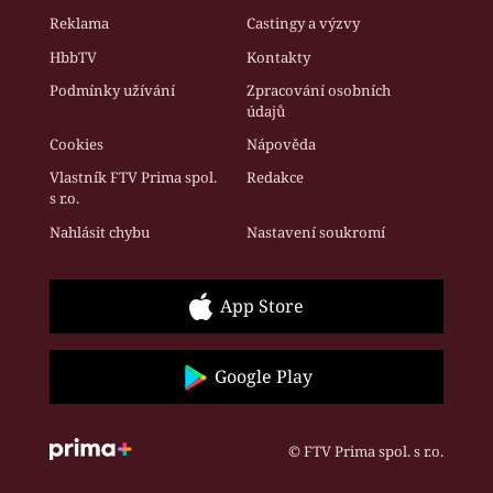
Reklama
Castingy a výzvy
HbbTV
Kontakty
Podmínky užívání
Zpracování osobních
údajů
Cookies
Nápověda
Vlastník FTV Prima spol.
Redakce
s r.o.
Nahlásit chybu
Nastavení soukromí
App Store
Google Play
© FTV Prima spol. s r.o.