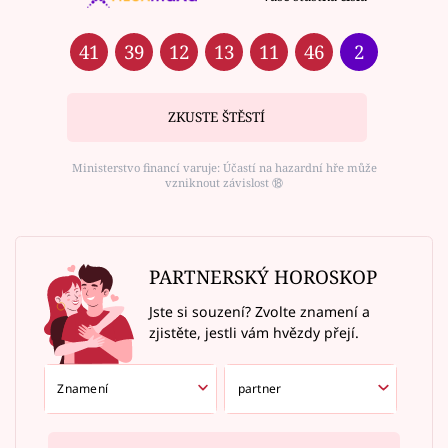
41
39
12
13
11
46
2
ZKUSTE ŠTĚSTÍ
Ministerstvo financí varuje: Účastí na hazardní hře může
vzniknout závislost ⑱
PARTNERSKÝ HOROSKOP
Jste si souzení? Zvolte znamení a
zjistěte, jestli vám hvězdy přejí.