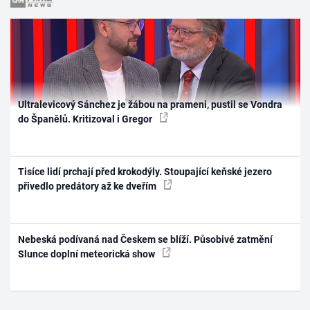
Ultralevicový Sánchez je žábou na prameni, pustil se Vondra
do Španělů. Kritizoval i Gregor
Tisíce lidí prchají před krokodýly. Stoupající keňské jezero
přivedlo predátory až ke dveřím
Nebeská podívaná nad Českem se blíží. Působivé zatmění
Slunce doplní meteorická show