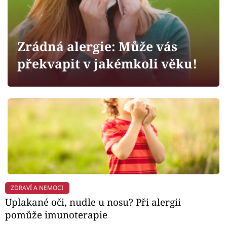
Horoskopy
Sledujte prima+
Zrádná alergie: Může vás
Filmový festival Karlovy Vary
překvapit v jakémkoli věku!
Pořady
Mámy sobě
Přihlášení
Sledujte nás
ZDRAVÍ A NEMOCI
Uplakané oči, nudle u nosu? Při alergii
pomůže imunoterapie