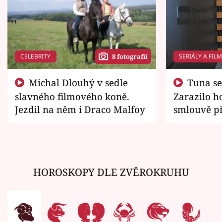
CELEBRITY
SERIÁLY A FIL
8 fotografií
Michal Dlouhý v sedle
Tuna se chtěl vrátit domů.
slavného filmového koně.
Zarazilo ho
Jezdil na něm i Draco Malfoy
smlouvě př
zemřít
HOROSKOPY DLE ZVĚROKRUHU