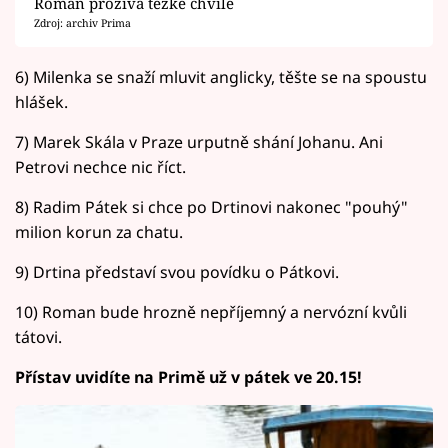
Roman prožívá těžké chvíle
Zdroj: archiv Prima
6) Milenka se snaží mluvit anglicky, těšte se na spoustu
hlášek.
7) Marek Skála v Praze urputně shání Johanu. Ani
Petrovi nechce nic říct.
8) Radim Pátek si chce po Drtinovi nakonec "pouhý"
milion korun za chatu.
9) Drtina představí svou povídku o Pátkovi.
10) Roman bude hrozně nepříjemný a nervózní kvůli
tátovi.
Přístav uvidíte na Primě už v pátek ve 20.15!