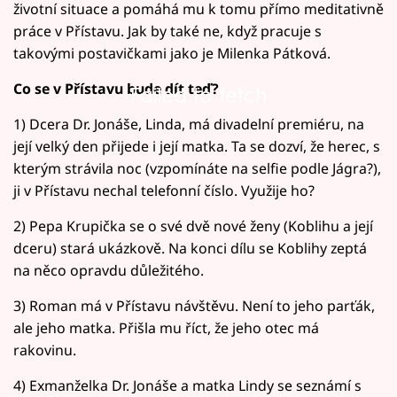
životní situace a pomáhá mu k tomu přímo meditativně
práce v Přístavu. Jak by také ne, když pracuje s
takovými postavičkami jako je Milenka Pátková.
Co se v Přístavu bude dít teď?
Failed to fetch
1) Dcera Dr. Jonáše, Linda, má divadelní premiéru, na
její velký den přijede i její matka. Ta se dozví, že herec, s
kterým strávila noc (vzpomínáte na selfie podle Jágra?),
ji v Přístavu nechal telefonní číslo. Využije ho?
2) Pepa Krupička se o své dvě nové ženy (Koblihu a její
dceru) stará ukázkově. Na konci dílu se Koblihy zeptá
na něco opravdu důležitého.
3) Roman má v Přístavu návštěvu. Není to jeho parťák,
ale jeho matka. Přišla mu říct, že jeho otec má
rakovinu.
4) Exmanželka Dr. Jonáše a matka Lindy se seznámí s