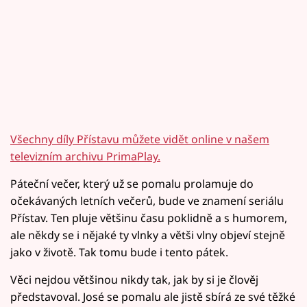
Všechny díly Přístavu můžete vidět online v našem
televizním archivu PrimaPlay.
Páteční večer, který už se pomalu prolamuje do
očekávaných letních večerů, bude ve znamení seriálu
Přístav. Ten pluje většinu času poklidně a s humorem,
ale někdy se i nějaké ty vlnky a větši vlny objeví stejně
jako v životě. Tak tomu bude i tento pátek.
Věci nejdou většinou nikdy tak, jak by si je člověj
představoval. José se pomalu ale jistě sbírá ze své těžké