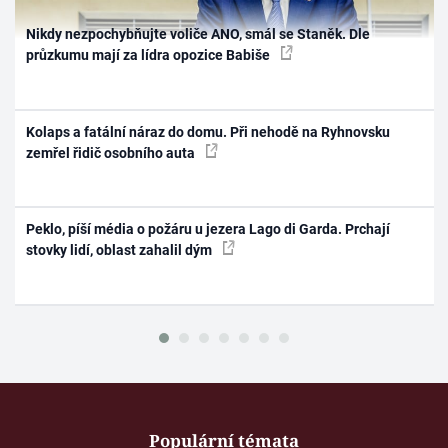
Nikdy nezpochybňujte voliče ANO, smál se Staněk. Dle
průzkumu mají za lídra opozice Babiše
Kolaps a fatální náraz do domu. Při nehodě na Ryhnovsku
zemřel řidič osobního auta
Peklo, píší média o požáru u jezera Lago di Garda. Prchají
stovky lidí, oblast zahalil dým
Populární témata