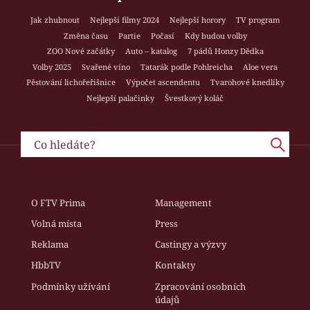
Jak zhubnout
Nejlepší filmy 2024
Nejlepší horory
TV program
Změna času
Partie
Počasí
Kdy budou volby
ZOO Nové začátky
Auto – katalog
7 pádů Honzy Dědka
Volby 2025
Svařené víno
Tatarák podle Pohlreicha
Aloe vera
Pěstování lichořeřišnice
Výpočet ascendentu
Tvarohové knedlíky
Nejlepší palačinky
Švestkový koláč
O FTV Prima
Management
Volná místa
Press
Reklama
Castingy a výzvy
HbbTV
Kontakty
Podmínky užívání
Zpracování osobních
údajů