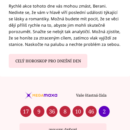
Rychlé akce tohoto dne vás mohou zmást, Berani.
Nedivte se, že vám v hlavě víří poslední události týkající
se lásky a romantiky. Možná budete mít pocit, že se věci
dějí příliš rychle na to, abyste jim mohli skutečně
porozumět. Snažte se nebýt tak analytičtí. Možná zjistíte,
že se honíte za ztraceným cílem, zatímco vlak vyjíždí ze
stanice. Naskočte na palubu a nechte problém za sebou.
CELÝ HOROSKOP PRO DNEŠNÍ DEN
Vaše šťastná čísla
17
9
36
8
10
46
2