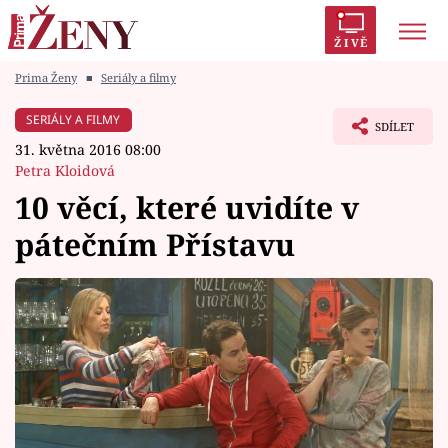
ŽIVĚ
Prima Ženy
■
Seriály a filmy
Trendy:
Polabí
Inspekce
Prostřeno!
AYTO?
SERIÁLY A FILMY
SDÍLET
Módní alarm
Zrádci
Proměny
31. května 2016 08:00
Petra Kloidová
10 věcí, které uvidíte v
pátečním Přístavu
Témata
Celebrity
Vztahy
Seriály