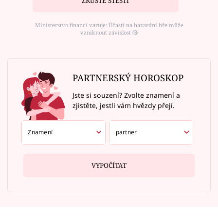
ZKUSTE ŠTĚSTÍ
Ministerstvo financí varuje: Účastí na hazardní hře může
vzniknout závislost ⑱
PARTNERSKÝ HOROSKOP
Jste si souzení? Zvolte znamení a
zjistěte, jestli vám hvězdy přejí.
VYPOČÍTAT