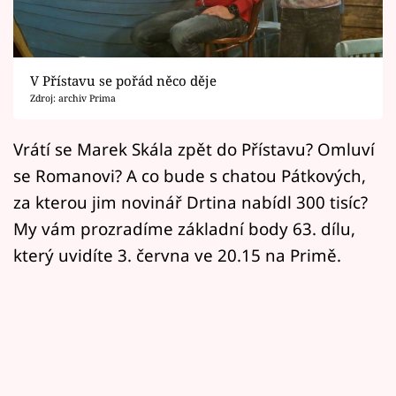
Horoskopy
Sledujte prima+
V Přístavu se pořád něco děje
Filmový festival Karlovy Vary
Zdroj: archiv Prima
Pořady
Vrátí se Marek Skála zpět do Přístavu? Omluví
se Romanovi? A co bude s chatou Pátkových,
Mámy sobě
za kterou jim novinář Drtina nabídl 300 tisíc?
My vám prozradíme základní body 63. dílu,
Přihlášení
který uvidíte 3. června ve 20.15 na Primě.
Sledujte nás