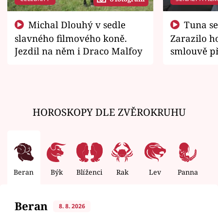
Michal Dlouhý v sedle
Tuna se chtěl vrátit domů.
slavného filmového koně.
Zarazilo ho
Jezdil na něm i Draco Malfoy
smlouvě př
zemřít
HOROSKOPY DLE ZVĚROKRUHU
Beran
Býk
Blíženci
Rak
Lev
Panna
V
Beran
8. 8. 2026