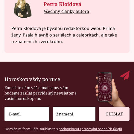
Petra Kloidová
Všechny články autora
Petra Kloidová je bývalou redaktorkou webu Prima
ženy. Psala hlavně o seriálech a celebritách, ale také
o znameních zvěrokruhu.
Horoskop vždy po ruce
Zanechte nám váš e-mail a my vám
budeme zasílat pravidelný newsletter s
vaším horoskopem.
ODESLAT
Odesláním formuláře souhlasíte s
podmínkami zpracování osobních údajů