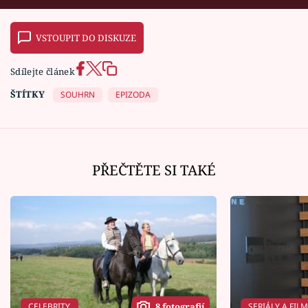
VSTOUPIT DO DISKUZE
Sdílejte článek
ŠTÍTKY
SOUHRN
EPIZODA
PŘEČTĚTE SI TAKÉ
CELEBRITY
SERIÁLY A FIL
8 fotografií