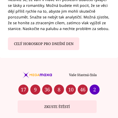
se lásky a romantiky. Možná budete mít pocit, že se věci
dějí příliš rychle na to, abyste jim mohli skutečně
porozumět. Snažte se nebýt tak analytičtí. Možná zjistíte,
že se honíte za ztraceným cílem, zatímco vlak vyjíždí ze
stanice. Naskočte na palubu a nechte problém za sebou.
CELÝ HOROSKOP PRO DNEŠNÍ DEN
Vaše šťastná čísla
17
9
36
8
10
46
2
ZKUSTE ŠTĚSTÍ