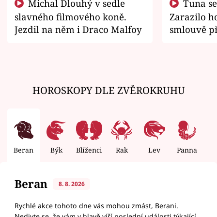
Michal Dlouhý v sedle
Tuna se chtěl vrátit domů.
slavného filmového koně.
Zarazilo ho
Jezdil na něm i Draco Malfoy
smlouvě př
zemřít
HOROSKOPY DLE ZVĚROKRUHU
Beran
Býk
Blíženci
Rak
Lev
Panna
V
Beran
8. 8. 2026
Rychlé akce tohoto dne vás mohou zmást, Berani.
Nedivte se, že vám v hlavě víří poslední události týkající