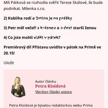
Mili Pátková se rozhodla svěřit Tereze Skálové, že bude
podnikat. Milenka s.r.o.
2) Kobliha rodí a Drtina je na prášky
Failed to fetch
3) Petr měl večeři s krásnou a o dost starší ženou
Failed to fetch
4) Co jste mohli vidět v pátek?
Failed to fetch
Premiérový díl Přístavu uvidíte v pátek na Primě ve
20.15!
Uložit
Autor článku
Petra Kloidová
Všechny články autora
Petra Kloidová je bývalou redaktorkou webu Prima