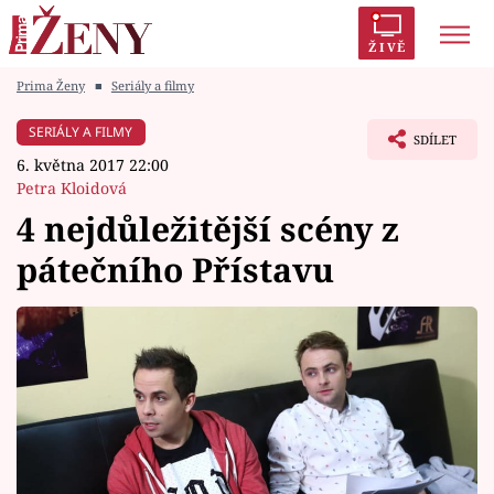
ŽIVĚ
Prima Ženy
■
Seriály a filmy
Trendy:
Polabí
Inspekce
Prostřeno!
AYTO?
SERIÁLY A FILMY
SDÍLET
Módní alarm
Zrádci
Proměny
6. května 2017 22:00
Petra Kloidová
4 nejdůležitější scény z
pátečního Přístavu
Témata
Celebrity
Vztahy
Seriály