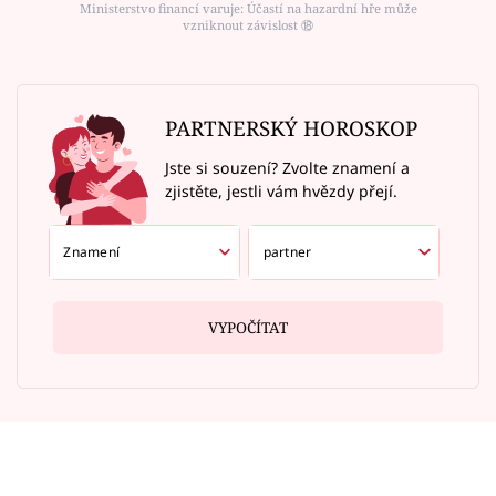
Ministerstvo financí varuje: Účastí na hazardní hře může
vzniknout závislost ⑱
PARTNERSKÝ HOROSKOP
Jste si souzení? Zvolte znamení a
zjistěte, jestli vám hvězdy přejí.
VYPOČÍTAT