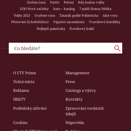
Změna času
Partie
Počasí
Kdy budou volby
ZOO Nové začátky
Auto – katalog
7 pádů Honzy Dědka
Volby 2025
Svařené víno
Tatarák podle Pohlreicha
Aloe vera
Pěstování lichořeřišnice
Výpočet ascendentu
Tvarohové knedlíky
Nejlepší palačinky
Švestkový koláč
O FTV Prima
Management
Volná místa
Press
Reklama
Castingy a výzvy
HbbTV
Kontakty
Podmínky užívání
Zpracování osobních
údajů
Cookies
Nápověda