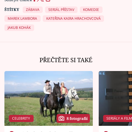
ŠTÍTKY
ZÁBAVA
SERIÁL PŘÍSTAV
KOMEDIE
MAREK LAMBORA
KATEŘINA KAIRA HRACHOVCOVÁ
JAKUB KOHÁK
PŘEČTĚTE SI TAKÉ
CELEBRITY
SERIÁLY A FIL
8 fotografií