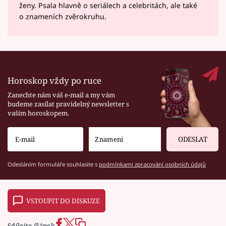
ženy. Psala hlavně o seriálech a celebritách, ale také
o znameních zvěrokruhu.
Horoskop vždy po ruce
Zanechte nám váš e-mail a my vám
budeme zasílat pravidelný newsletter s
vaším horoskopem.
ODESLAT
Odesláním formuláře souhlasíte s
podmínkami zpracování osobních údajů
VSTOUPIT DO DISKUZE
Sdílejte článek