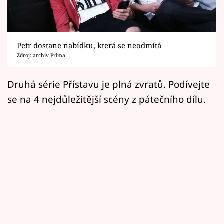
Horoskopy
Sledujte prima+
Petr dostane nabídku, která se neodmítá
Filmový festival Karlovy Vary
Zdroj: archiv Prima
Pořady
Druhá série Přístavu je plná zvratů. Podívejte
se na 4 nejdůležitější scény z pátečního dílu.
Mámy sobě
Přihlášení
Sledujte nás