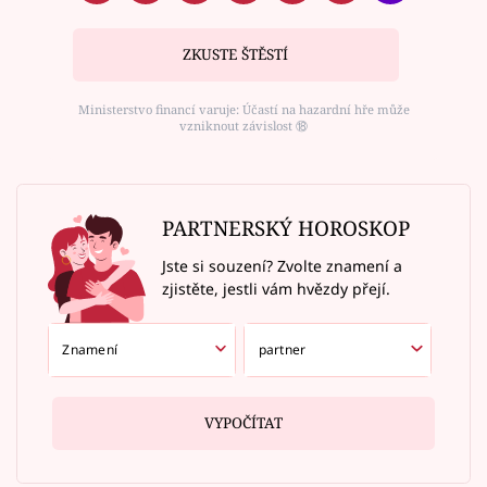
ZKUSTE ŠTĚSTÍ
Ministerstvo financí varuje: Účastí na hazardní hře může
vzniknout závislost ⑱
PARTNERSKÝ HOROSKOP
Jste si souzení? Zvolte znamení a
zjistěte, jestli vám hvězdy přejí.
VYPOČÍTAT