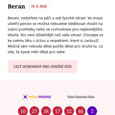
Beran
10. 8. 2026
Berani, nešetřete na péči o své fyzické zdraví. Ve snaze
ušetřit peníze se možná nebudete obtěžovat chodit na
zubní prohlídky nebo se rozhodnete pro nejlevnějšího
lékaře. Nic není důležitější než vaše zdraví. Chovejte se
ke svému tělu s úctou a respektem, které si zaslouží.
Možná vám nebude dělat potíže dělat pro druhé to, co
víte, že byste měli dělat pro sebe.
CELÝ HOROSKOP PRO DNEŠNÍ DEN
Vaše šťastná čísla
10
27
38
17
12
46
2