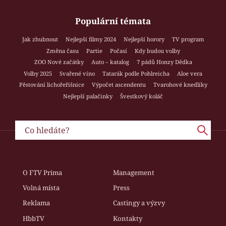
Populární témata
Jak zhubnout
Nejlepší filmy 2024
Nejlepší horory
TV program
Změna času
Partie
Počasí
Kdy budou volby
ZOO Nové začátky
Auto – katalog
7 pádů Honzy Dědka
Volby 2025
Svařené víno
Tatarák podle Pohlreicha
Aloe vera
Pěstování lichořeřišnice
Výpočet ascendentu
Tvarohové knedlíky
Nejlepší palačinky
Švestkový koláč
O FTV Prima
Management
Volná místa
Press
Reklama
Castingy a výzvy
HbbTV
Kontakty