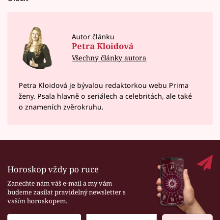
Autor článku
Petra Kloidová
Všechny články autora
Petra Kloidová je bývalou redaktorkou webu Prima
ženy. Psala hlavně o seriálech a celebritách, ale také
o znameních zvěrokruhu.
Horoskop vždy po ruce
Zanechte nám váš e-mail a my vám
budeme zasílat pravidelný newsletter s
vaším horoskopem.