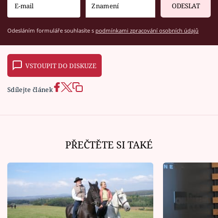
ODESLAT
Odesláním formuláře souhlasíte s
podmínkami zpracování osobních údajů
VSTOUPIT DO DISKUZE
Sdílejte článek
PŘEČTĚTE SI TAKÉ