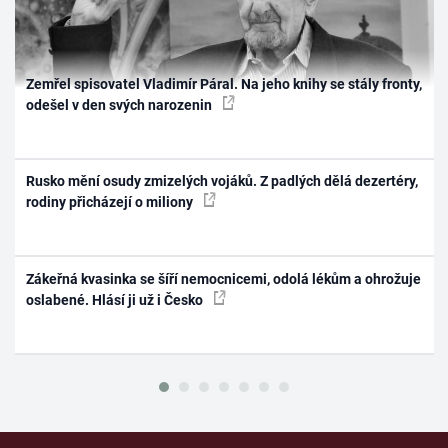
Zemřel spisovatel Vladimír Páral. Na jeho knihy se stály fronty,
odešel v den svých narozenin
Rusko mění osudy zmizelých vojáků. Z padlých dělá dezertéry,
rodiny přicházejí o miliony
Zákeřná kvasinka se šíří nemocnicemi, odolá lékům a ohrožuje
oslabené. Hlásí ji už i Česko