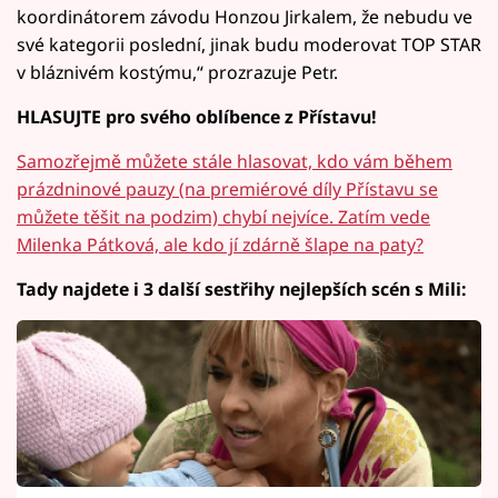
koordinátorem závodu Honzou Jirkalem, že nebudu ve
své kategorii poslední, jinak budu moderovat TOP STAR
v bláznivém kostýmu,“ prozrazuje Petr.
HLASUJTE pro svého oblíbence z Přístavu!
Samozřejmě můžete stále hlasovat, kdo vám během
prázdninové pauzy (na premiérové díly Přístavu se
můžete těšit na podzim) chybí nejvíce. Zatím vede
Milenka Pátková, ale kdo jí zdárně šlape na paty?
Tady najdete i 3 další sestřihy nejlepších scén s Mili: