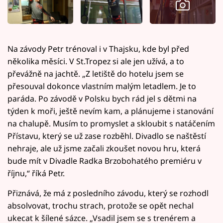
Na závody Petr trénoval i v Thajsku, kde byl před
několika měsíci. V St.Tropez si ale jen užívá, a to
převážně na jachtě. „Z letiště do hotelu jsem se
přesouval dokonce vlastním malým letadlem. Je to
paráda. Po závodě v Polsku bych rád jel s dětmi na
týden k moři, ještě nevím kam, a plánujeme i stanování
na chalupě. Musím to promyslet a skloubit s natáčením
Přístavu, který se už zase rozběhl. Divadlo se naštěstí
nehraje, ale už jsme začali zkoušet novou hru, která
bude mít v Divadle Radka Brzobohatého premiéru v
říjnu,“ říká Petr.
Přiznává, že má z posledního závodu, který se rozhodl
absolvovat, trochu strach, protože se opět nechal
ukecat k šílené sázce. „Vsadil jsem se s trenérem a