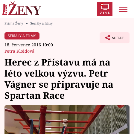
ŽIVĚ
Prima Ženy
■
Seriály a filmy
Trendy:
Polabí
Inspekce
Prostřeno!
AYTO?
SERIÁLY A FILMY
SDÍLET
Módní alarm
Zrádci
Proměny
18. července 2016 10:00
Petra Kloidová
Herec z Přístavu má na
léto velkou výzvu. Petr
Témata
Vágner se připravuje na
Celebrity
Spartan Race
Vztahy
Seriály