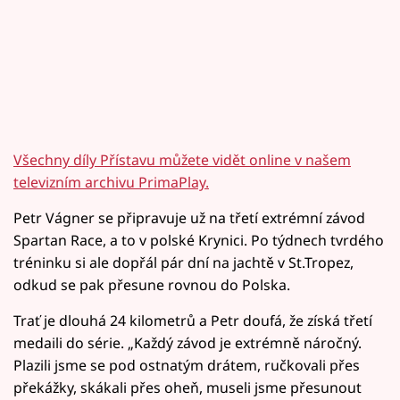
Všechny díly Přístavu můžete vidět online v našem
televizním archivu PrimaPlay.
Petr Vágner se připravuje už na třetí extrémní závod
Spartan Race, a to v polské Krynici. Po týdnech tvrdého
tréninku si ale dopřál pár dní na jachtě v St.Tropez,
odkud se pak přesune rovnou do Polska.
Trať je dlouhá 24 kilometrů a Petr doufá, že získá třetí
medaili do série. „Každý závod je extrémně náročný.
Plazili jsme se pod ostnatým drátem, ručkovali přes
překážky, skákali přes oheň, museli jsme přesunout