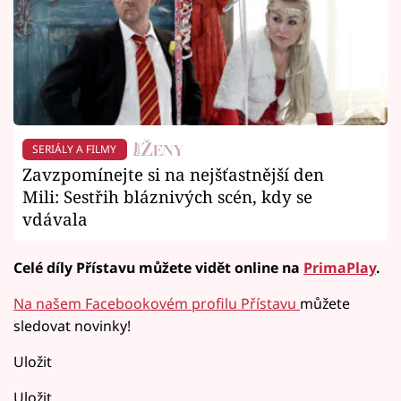
SERIÁLY A FILMY
Zavzpomínejte si na nejšťastnější den
Mili: Sestřih bláznivých scén, kdy se
vdávala
Celé díly Přístavu můžete vidět online na
PrimaPlay
.
Na našem Facebookovém profilu Přístavu
můžete
sledovat novinky!
Uložit
Uložit