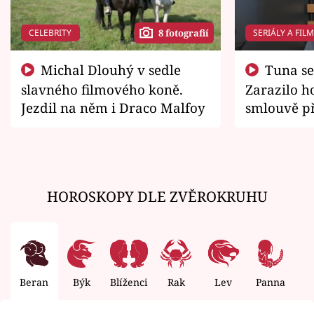
CELEBRITY
SERIÁLY A FIL
8 fotografií
Michal Dlouhý v sedle
Tuna se chtěl vrátit domů.
slavného filmového koně.
Zarazilo ho
Jezdil na něm i Draco Malfoy
smlouvě př
zemřít
HOROSKOPY DLE ZVĚROKRUHU
Beran
Býk
Blíženci
Rak
Lev
Panna
V