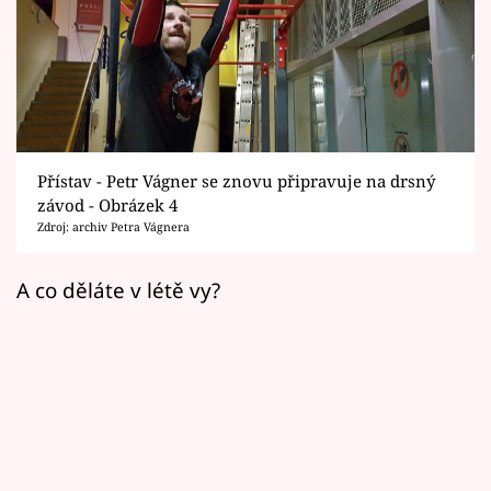
Horoskopy
Sledujte prima+
Filmový festival Karlovy Vary
Pořady
Přístav - Petr Vágner se znovu připravuje na drsný
závod - Obrázek 4
Mámy sobě
Zdroj: archiv Petra Vágnera
Přihlášení
A co děláte v létě vy?
Sledujte nás