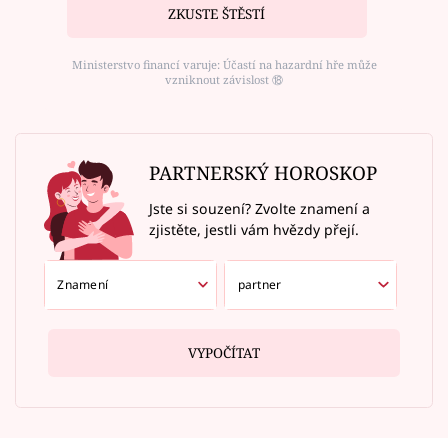
ZKUSTE ŠTĚSTÍ
Ministerstvo financí varuje: Účastí na hazardní hře může
vzniknout závislost ⑱
PARTNERSKÝ HOROSKOP
Jste si souzení? Zvolte znamení a
zjistěte, jestli vám hvězdy přejí.
VYPOČÍTAT