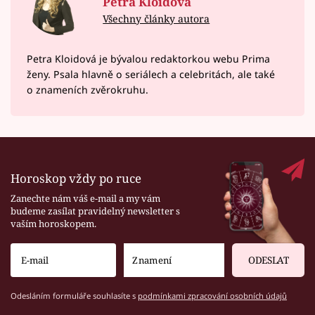
Petra Kloidová
Všechny články autora
Petra Kloidová je bývalou redaktorkou webu Prima
ženy. Psala hlavně o seriálech a celebritách, ale také
o znameních zvěrokruhu.
Horoskop vždy po ruce
Zanechte nám váš e-mail a my vám
budeme zasílat pravidelný newsletter s
vaším horoskopem.
ODESLAT
Odesláním formuláře souhlasíte s
podmínkami zpracování osobních údajů