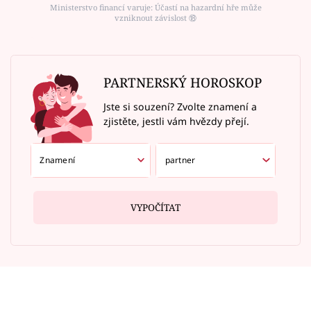
Ministerstvo financí varuje: Účastí na hazardní hře může
vzniknout závislost ⑱
PARTNERSKÝ HOROSKOP
Jste si souzení? Zvolte znamení a
zjistěte, jestli vám hvězdy přejí.
VYPOČÍTAT