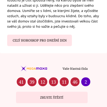
vzduchu je cítit spousta něhy, na kterou byste se měli
naladit a užívat si ji. Udělejte něco pro zlepšení svého
domova. Usmiřte se s lidmi, se kterými žijete, a vyčistěte
vzduch, aby vztahy byly v budoucnu klidné. Do toho, aby
se váš domov stal útočištěm, jste investovali velkou část
svého já, proto si ho važte a pečujte o něj.
CELÝ HOROSKOP PRO DNEŠNÍ DEN
Vaše šťastná čísla
41
39
12
13
11
46
2
ZKUSTE ŠTĚSTÍ