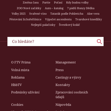
Změna času
Partie
Počasí
Kdy budou volby
ZOO Nové začátky
Auto – katalog
7 pádů Honzy Dědka
Volby 2025
Svařené víno
Tatarák podle Pohlreicha
Aloe vera
Pěstování lichořeřišnice
Výpočet ascendentu
Tvarohové knedlíky
Nejlepší palačinky
Švestkový koláč
O FTV Prima
Management
Volná místa
Press
Reklama
Castingy a výzvy
HbbTV
Kontakty
Podmínky užívání
Zpracování osobních
údajů
Cookies
Nápověda