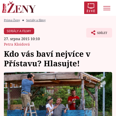
ŽIVĚ
Prima Ženy
■
Seriály a filmy
Trendy:
Polabí
Inspekce
Prostřeno!
AYTO?
SERIÁLY A FILMY
SDÍLET
Módní alarm
Zrádci
Proměny
27. srpna 2015 10:10
Petra Kloidová
Kdo vás baví nejvíce v
Přístavu? Hlasujte!
Témata
Celebrity
Vztahy
Seriály