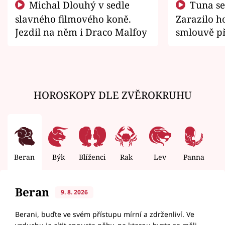
Michal Dlouhý v sedle
Tuna se chtěl vrátit domů.
slavného filmového koně.
Zarazilo ho
Jezdil na něm i Draco Malfoy
smlouvě př
zemřít
HOROSKOPY DLE ZVĚROKRUHU
Beran
Býk
Blíženci
Rak
Lev
Panna
V
Beran
9. 8. 2026
Berani, buďte ve svém přístupu mírní a zdrženliví. Ve