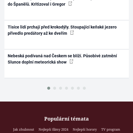
do Španělů. Kritizoval i Gregor
Tisíce lidí prchají před krokodýly. Stoupající keňské jezero
přivedlo predátory až ke dveřím
Nebeská podívaná nad Českem se blíží. Působivé zatmění
Slunce doplní meteorická show
Populární témata
Jak zhubnout
Nejlepší filmy 2024
Nejlepší horory
TV program