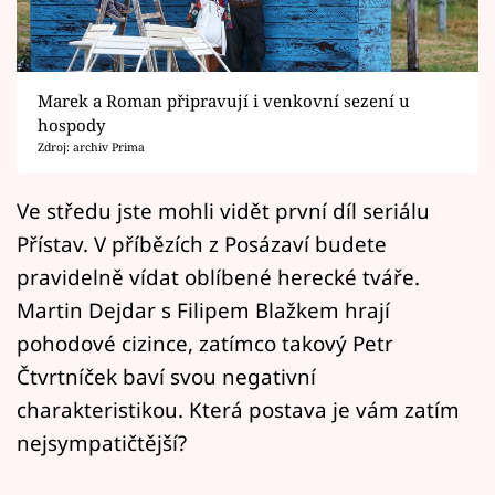
Horoskopy
Sledujte prima+
Marek a Roman připravují i venkovní sezení u
Filmový festival Karlovy Vary
hospody
Zdroj: archiv Prima
Pořady
Ve středu jste mohli vidět první díl seriálu
Mámy sobě
Přístav. V příbězích z Posázaví budete
pravidelně vídat oblíbené herecké tváře.
Přihlášení
Martin Dejdar s Filipem Blažkem hrají
pohodové cizince, zatímco takový Petr
Sledujte nás
Čtvrtníček baví svou negativní
charakteristikou. Která postava je vám zatím
nejsympatičtější?