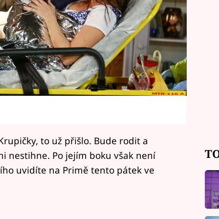
rupičky, to už přišlo. Bude rodit a
TO
i nestihne. Po jejím boku však není
šího uvidíte na Primě tento pátek ve