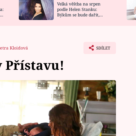
Velká věštba na srpen
NOVINKY
ZAHRADA
a:
podle Helen Stanku:
y
Býkům se bude dařit,
VIDEORECEPTY
DESIGN
Vodnáře čeká jízda
etra Kloidová
SDÍLET
v Přístavu!