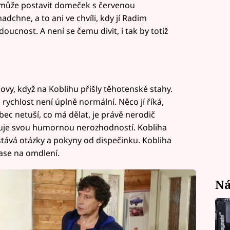
 může postavit domeček s červenou
adchne, a to ani ve chvíli, kdy jí Radim
oucnost. A není se čemu divit, i tak by totiž
ovy, když na Koblihu přišly těhotenské stahy.
 rychlost není úplně normální. Něco jí říká,
bec netuší, co má dělat, je právě nerodič
ršuje svou humornou nerozhodností. Kobliha
stává otázky a pokyny od dispečinku. Kobliha
zase na omdlení.
Ná