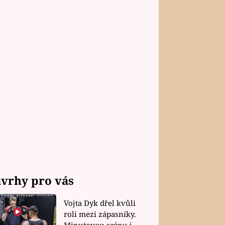
vrhy pro vás
Vojta Dyk dřel kvůli
roli mezi zápasníky.
Minutovou scénu jel