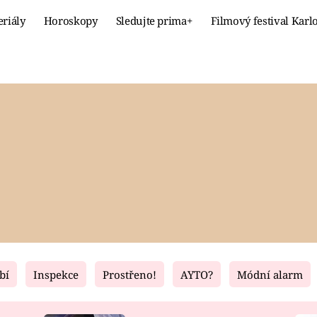
eriály
Horoskopy
Sledujte prima+
Filmový festival Karl
Celebrity
Recept
MÓDA A KRÁSA
HLAVNÍ JÍ
VZTAHY A SEX
SLADKÉ
PRIMA MAMINKA
ZDRAVÉ
bí
Inspekce
Prostřeno!
AYTO?
Módní alarm
Fresh
Living
RECEPTY
BYDLENÍ