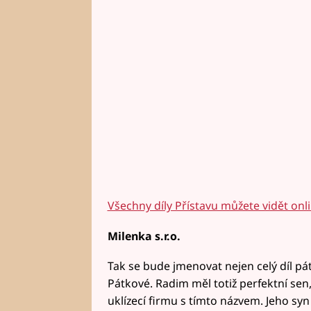
Všechny díly Přístavu můžete vidět onl
Milenka s.r.o.
Tak se bude jmenovat nejen celý díl pát
Pátkové. Radim měl totiž perfektní sen
uklízecí firmu s tímto názvem. Jeho syn