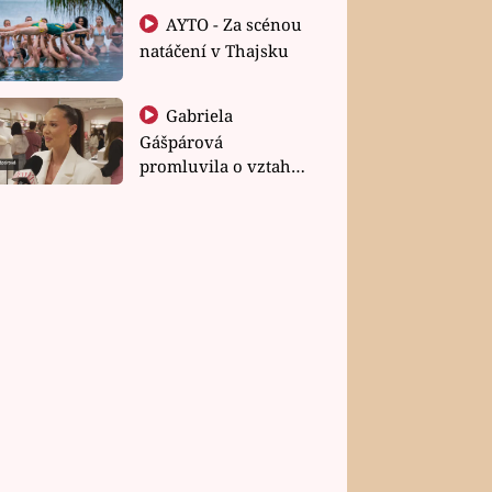
AYTO - Za scénou
natáčení v Thajsku
Gabriela
Gášpárová
promluvila o vztahu
a zakládání rodiny