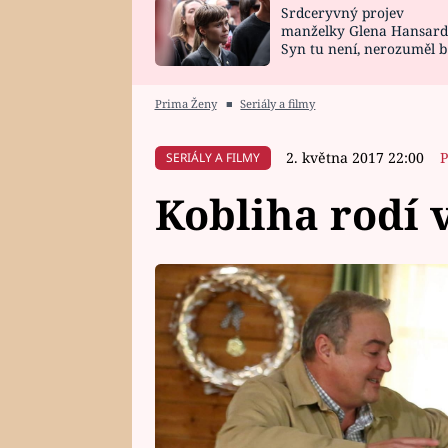
Srdceryvný projev
SNÁŘ
CELEBRITY
manželky Glena Hansard
Syn tu není, nerozuměl b
HOROSKOP NA
VAŘENÍ
tomu, vysvětlila
ROK 2023
Prima Ženy
■
Seriály a filmy
2. května 2017 22:00
P
SERIÁLY A FILMY
Kobliha rodí 