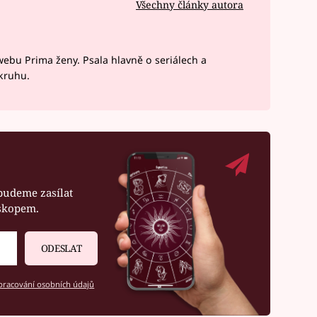
Všechny články autora
webu Prima ženy. Psala hlavně o seriálech a
okruhu.
budeme zasílat
oskopem.
ODESLAT
racování osobních údajů