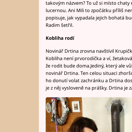
takovým názvem? To už si místo chaty
lucernou. Ani Mili to zpočátku příliš nen
popisuje, jak vypadala jejich bohatá bud
Radim šetřil.
Kobliha rodí
Novinář Drtina zrovna navštívil Krupičk
Kobliha není prvorodička a ví, žetaková
že rodit bude doma.Jediný, který ale vů
novinář Drtina. Ten celou situaci zho
ho donutí volat zachránku a Drtina do
je z něj vysloveně na prášky. Drtina je 