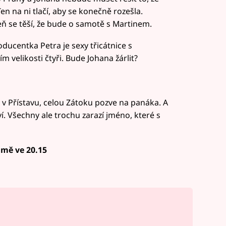
n na ni tlačí, aby se konečně rozešla.
eň se těší, že bude o samotě s Martinem.
oducentka Petra je sexy třicátnice s
elikosti čtyři. Bude Johana žárlit?
 v Přístavu, celou Zátoku pozve na panáka. A
. Všechny ale trochu zarazí jméno, které s
imě ve 20.15