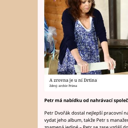
A zrovna je u ní Drtina
Zdroj: archiv Prima
Petr má nabídku od nahrávací společ
Petr Dvořák dostal nejlepší pracovní 
vydat jeho album, takže Petr s manaže
znamená jediné – Petr se zase vzdálí d