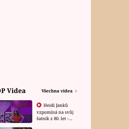
P Videa
Všechna videa
Heidi Janků
vzpomíná na svůj
šatník z 80. let -
Shopaholičky