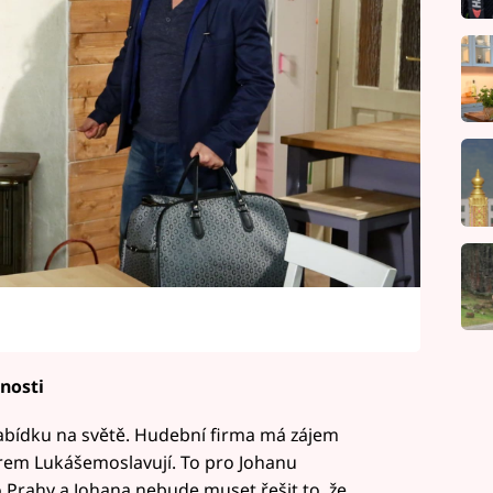
nosti
nabídku na světě. Hudební firma má zájem
rem Lukášemoslavují. To pro Johanu
o Prahy a Johana nebude muset řešit to, že