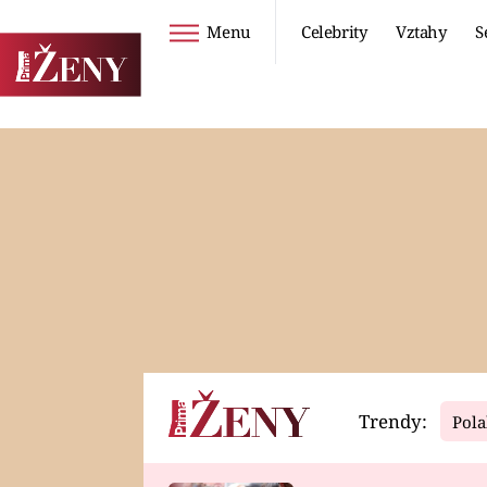
Menu
Celebrity
Vztahy
S
Seriály
Životní styl
ZOO
DIETY A HUBNUTÍ
PROSTŘENO!
CESTOVÁNÍ A
DOVOLENÁ
DUCH
ZDRAVÍ
Trendy:
Pola
Horoskopy
Video
ASTROČLÁNKY
SERIÁLY