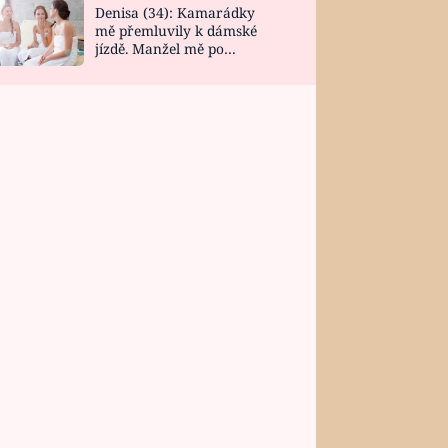
Denisa (34): Kamarádky
mě přemluvily k dámské
jízdě. Manžel mě po
návratu zaskočil