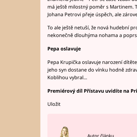
má ještě milostný poměr s Martinem. Te
Johana Petrovi přeje úspěch, ale zárov
To ale ještě netuší, že nová hudební pr
nekonečně dlouhýma nohama a poprsím v
Pepa oslavuje
Pepa Krupička oslavuje narození dítěte
jeho syn dostane do vínku hodně zdraví
Koblihou vybral...
Premiérový díl Přístavu uvidíte na Pr
Uložit
Autor článku