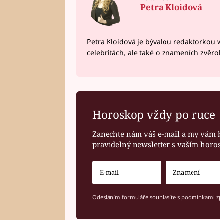
Petra Kloidová
Petra Kloidová je bývalou redaktorkou 
celebritách, ale také o znameních zvěr
Horoskop vždy po ruce
Zanechte nám váš e-mail a my vám 
pravidelný newsletter s vaším hor
Odesláním formuláře souhlasíte s
podmínkami zp