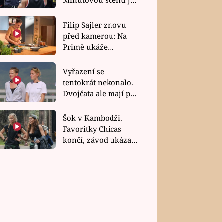
bez dubla
Filip Sajler znovu
před kamerou: Na
Primě ukáže
poctivou kuchyni i
rychlé recepty
Vyřazení se
tentokrát nekonalo.
Dvojčata ale mají po
uzavření třetí etapy
závodu nůž na krku
Šok v Kambodži.
Favoritky Chicas
končí, závod ukázal
svou nejtvrdší tvář