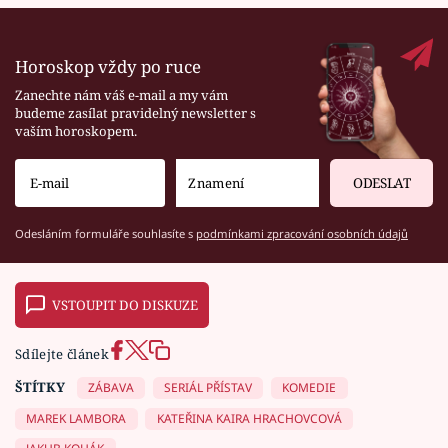
Horoskop vždy po ruce
Zanechte nám váš e-mail a my vám
budeme zasílat pravidelný newsletter s
vaším horoskopem.
ODESLAT
Odesláním formuláře souhlasíte s
podmínkami zpracování osobních údajů
VSTOUPIT DO DISKUZE
Sdílejte článek
ŠTÍTKY
ZÁBAVA
SERIÁL PŘÍSTAV
KOMEDIE
MAREK LAMBORA
KATEŘINA KAIRA HRACHOVCOVÁ