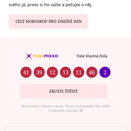
svého já, proto si ho važte a pečujte o něj.
CELÝ HOROSKOP PRO DNEŠNÍ DEN
Vaše šťastná čísla
41
39
12
13
11
46
2
ZKUSTE ŠTĚSTÍ
Ministerstvo financí varuje: Účastí na hazardní hře může
vzniknout závislost ⑱