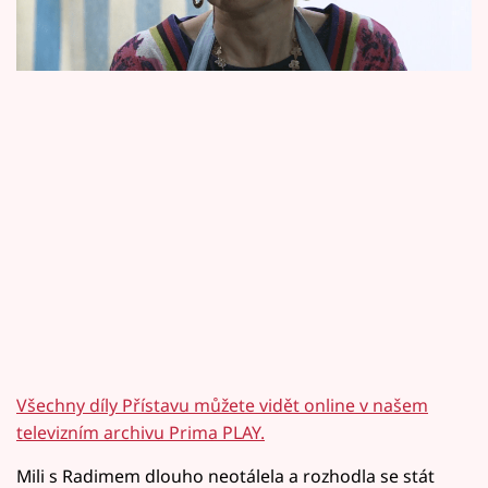
Horoskopy
scéna z pátečního Přístavu.
Sledujte prima+
Filmový festival Karlovy Vary
Pořady
Mámy sobě
Přihlášení
Sledujte nás
Všechny díly Přístavu můžete vidět online v našem
televizním archivu Prima PLAY.
Mili s Radimem dlouho neotálela a rozhodla se stát