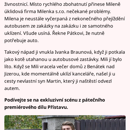
živnostnicí. Místo rychlého zbohatnutí přinese Mileně
úklidová firma Milenka s.r.o. nečekané problémy.
Milena je neustále vyčerpaná z nekonečného přejíždění
autobusem ze zakázky na zakázku i ze samotného
uklízení. Všude usíná. Řekne Pátkovi, že nutně
potřebuje auto.
Takový nápad ji vnukla Ivanka Braunová, když ji potkala
jako kotě utahanou u autobusové zastávky. Mili jí bylo
líto. Když se Mili vracela večer domů z Benátek nad
Jizerou, kde momentálně uklízí kanceláře, našel ji u
cesty nevlastní syn Martin, který ji naštěstí odvezl
autem.
Podívejte se na exkluzivní scénu z pátečního
premiérového dílu Přístavu.