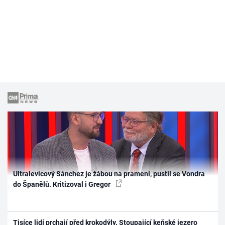
Ultralevicový Sánchez je žábou na prameni, pustil se Vondra
do Španělů. Kritizoval i Gregor
Tisíce lidí prchají před krokodýly. Stoupající keňské jezero