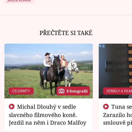
JAKUB KOHÁK
PŘEČTĚTE SI TAKÉ
CELEBRITY
SERIÁLY A FIL
8 fotografií
Michal Dlouhý v sedle
Tuna se chtěl vrátit domů.
slavného filmového koně.
Zarazilo ho
Jezdil na něm i Draco Malfoy
smlouvě př
zemřít