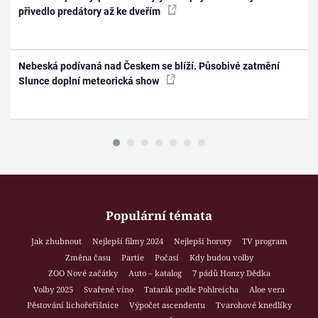
přivedlo predátory až ke dveřím
Nebeská podívaná nad Českem se blíží. Působivé zatmění
Slunce doplní meteorická show
Populární témata
Jak zhubnout
Nejlepší filmy 2024
Nejlepší horory
TV program
Změna času
Partie
Počasí
Kdy budou volby
ZOO Nové začátky
Auto – katalog
7 pádů Honzy Dědka
Volby 2025
Svařené víno
Tatarák podle Pohlreicha
Aloe vera
Pěstování lichořeřišnice
Výpočet ascendentu
Tvarohové knedlíky