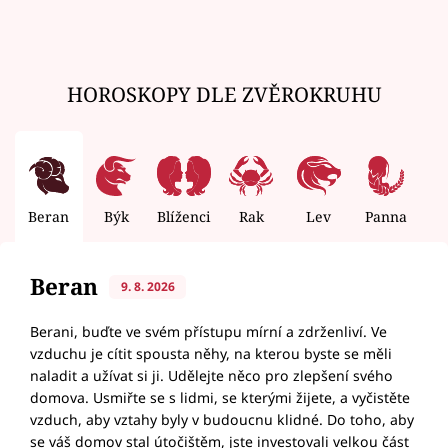
HOROSKOPY DLE ZVĚROKRUHU
Beran
Býk
Blíženci
Rak
Lev
Panna
V
Beran
9. 8. 2026
Berani, buďte ve svém přístupu mírní a zdrženliví. Ve
vzduchu je cítit spousta něhy, na kterou byste se měli
naladit a užívat si ji. Udělejte něco pro zlepšení svého
domova. Usmiřte se s lidmi, se kterými žijete, a vyčistěte
vzduch, aby vztahy byly v budoucnu klidné. Do toho, aby
se váš domov stal útočištěm, jste investovali velkou část