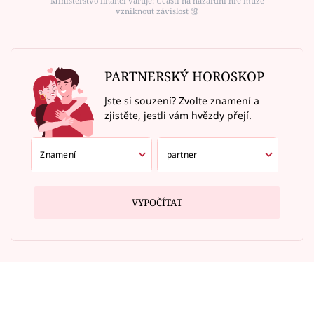
Ministerstvo financí varuje: Účastí na hazardní hře může
vzniknout závislost ⑱
PARTNERSKÝ HOROSKOP
Jste si souzení? Zvolte znamení a
zjistěte, jestli vám hvězdy přejí.
VYPOČÍTAT