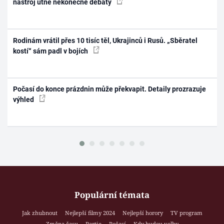
nástroj utne nekonečné debaty
Rodinám vrátil přes 10 tisíc těl, Ukrajinců i Rusů. „Sběratel
kostí“ sám padl v bojích
Počasí do konce prázdnin může překvapit. Detaily prozrazuje
výhled
Populární témata
Jak zhubnout
Nejlepší filmy 2024
Nejlepší horory
TV program
Změna času
Partie
Počasí
Kdy budou volby