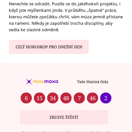
Nenechte se odradit. Pusťte se do jakéhokoli projektu, i
když jste myšlenkami jinde. V průběhu „špatné“ práce,
kterou můžete zpočátku chrlit, vám múza jemně přistane
na rameni. Někdy je zapotřebí trocha disciplíny, aby
vedla ke slastné odměně.
CELÝ HOROSKOP PRO DNEŠNÍ DEN
Vaše šťastná čísla
6
15
34
48
7
46
2
ZKUSTE ŠTĚSTÍ