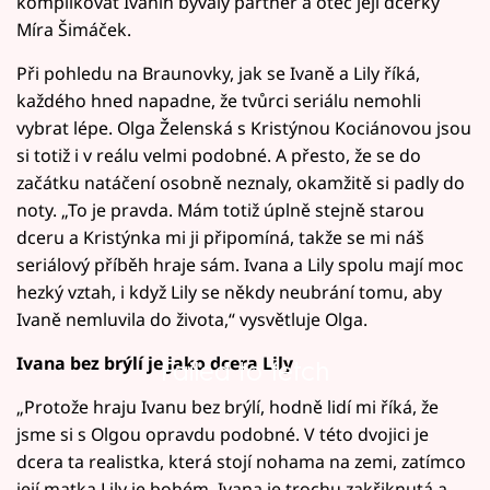
komplikovat Ivanin bývalý partner a otec její dcerky
Míra Šimáček.
Při pohledu na Braunovky, jak se Ivaně a Lily říká,
každého hned napadne, že tvůrci seriálu nemohli
vybrat lépe. Olga Želenská s Kristýnou Kociánovou jsou
si totiž i v reálu velmi podobné. A přesto, že se do
začátku natáčení osobně neznaly, okamžitě si padly do
noty. „To je pravda. Mám totiž úplně stejně starou
dceru a Kristýnka mi ji připomíná, takže se mi náš
seriálový příběh hraje sám. Ivana a Lily spolu mají moc
hezký vztah, i když Lily se někdy neubrání tomu, aby
Ivaně nemluvila do života,“ vysvětluje Olga.
Ivana bez brýlí je jako dcera Lily
Failed to fetch
„Protože hraju Ivanu bez brýlí, hodně lidí mi říká, že
jsme si s Olgou opravdu podobné. V této dvojici je
dcera ta realistka, která stojí nohama na zemi, zatímco
její matka Lily je bohém. Ivana je trochu zakřiknutá a