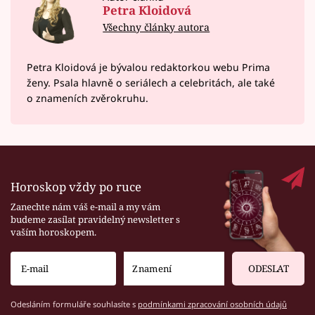
Petra Kloidová
Všechny články autora
Petra Kloidová je bývalou redaktorkou webu Prima
ženy. Psala hlavně o seriálech a celebritách, ale také
o znameních zvěrokruhu.
Horoskop vždy po ruce
Zanechte nám váš e-mail a my vám
budeme zasílat pravidelný newsletter s
vaším horoskopem.
ODESLAT
Odesláním formuláře souhlasíte s
podmínkami zpracování osobních údajů