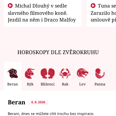
Michal Dlouhý v sedle
Tuna se chtěl vrátit domů.
slavného filmového koně.
Zarazilo ho
Jezdil na něm i Draco Malfoy
smlouvě př
zemřít
HOROSKOPY DLE ZVĚROKRUHU
Beran
Býk
Blíženci
Rak
Lev
Panna
V
Beran
6. 8. 2026
Berani, dnes se můžete cítit trochu bez inspirace.