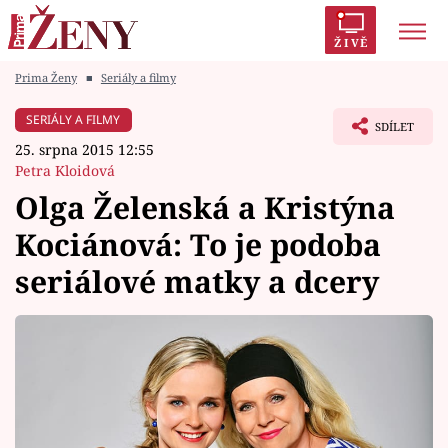
ŽIVĚ
Prima Ženy
■
Seriály a filmy
Trendy:
Polabí
Inspekce
Prostřeno!
AYTO?
SERIÁLY A FILMY
SDÍLET
Módní alarm
Zrádci
Proměny
25. srpna 2015 12:55
Petra Kloidová
Olga Želenská a Kristýna
Kociánová: To je podoba
Témata
seriálové matky a dcery
Celebrity
Vztahy
Seriály