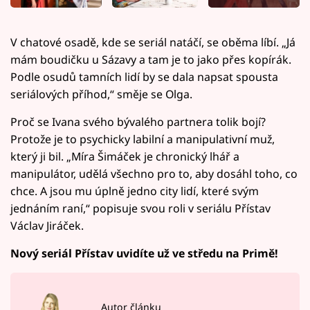
V chatové osadě, kde se seriál natáčí, se oběma líbí. „Já
mám boudičku u Sázavy a tam je to jako přes kopírák.
Podle osudů tamních lidí by se dala napsat spousta
seriálových příhod,“ směje se Olga.
Proč se Ivana svého bývalého partnera tolik bojí?
Protože je to psychicky labilní a manipulativní muž,
který ji bil. „Míra Šimáček je chronický lhář a
manipulátor, udělá všechno pro to, aby dosáhl toho, co
chce. A jsou mu úplně jedno city lidí, které svým
jednáním raní,“ popisuje svou roli v seriálu Přístav
Václav Jiráček.
Nový seriál Přístav uvidíte už ve středu na Primě!
Autor článku