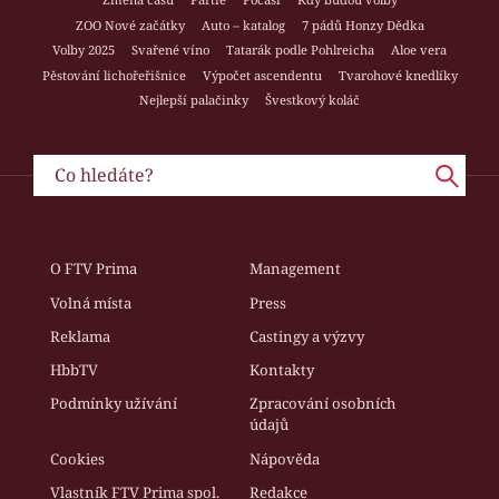
ZOO Nové začátky
Auto – katalog
7 pádů Honzy Dědka
Volby 2025
Svařené víno
Tatarák podle Pohlreicha
Aloe vera
Pěstování lichořeřišnice
Výpočet ascendentu
Tvarohové knedlíky
Nejlepší palačinky
Švestkový koláč
O FTV Prima
Management
Volná místa
Press
Reklama
Castingy a výzvy
HbbTV
Kontakty
Podmínky užívání
Zpracování osobních
údajů
Cookies
Nápověda
Vlastník FTV Prima spol.
Redakce