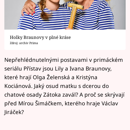
Horoskopy
Sledujte prima+
Filmový festival Karlovy Vary
Holky Braunovy v plné kráse
Pořady
Zdroj: archiv Prima
Mámy sobě
Nepřehlédnutelnými postavami v primáckém
seriálu Přístav jsou Lily a Ivana Braunovy,
Přihlášení
které hrají Olga Želenská a Kristýna
Kociánová. Jaký osud matku s dcerou do
chatové osady Zátoka zavál? A proč se skrývají
Sledujte nás
před Mírou Šimáčkem, kterého hraje Václav
Jiráček?