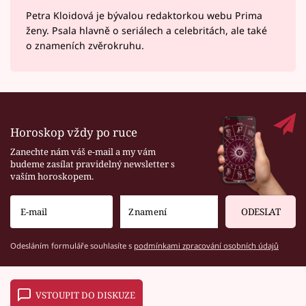
Petra Kloidová je bývalou redaktorkou webu Prima
ženy. Psala hlavně o seriálech a celebritách, ale také
o znameních zvěrokruhu.
Horoskop vždy po ruce
Zanechte nám váš e-mail a my vám
budeme zasílat pravidelný newsletter s
vaším horoskopem.
ODESLAT
Odesláním formuláře souhlasíte s
podmínkami zpracování osobních údajů
VSTOUPIT DO DISKUZE