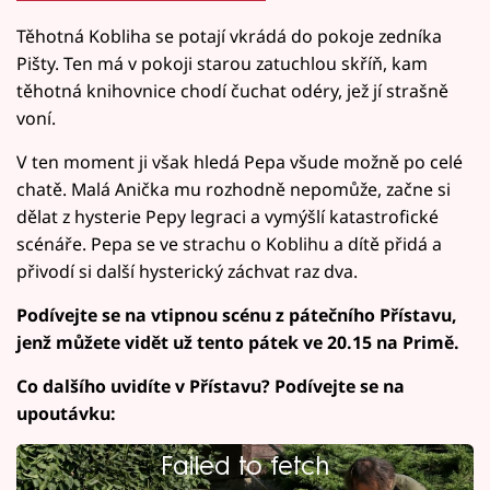
Těhotná Kobliha se potají vkrádá do pokoje zedníka
Pišty. Ten má v pokoji starou zatuchlou skříň, kam
těhotná knihovnice chodí čuchat odéry, jež jí strašně
voní.
V ten moment ji však hledá Pepa všude možně po celé
chatě. Malá Anička mu rozhodně nepomůže, začne si
dělat z hysterie Pepy legraci a vymýšlí katastrofické
scénáře. Pepa se ve strachu o Koblihu a dítě přidá a
přivodí si další hysterický záchvat raz dva.
Podívejte se na vtipnou scénu z pátečního Přístavu,
jenž můžete vidět už tento pátek ve 20.15 na Primě.
Co dalšího uvidíte v Přístavu? Podívejte se na
upoutávku:
Failed to fetch