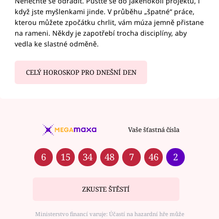
Nenechte se odradit. Pusťte se do jakéhokoli projektu, i
když jste myšlenkami jinde. V průběhu „špatné“ práce,
kterou můžete zpočátku chrlit, vám múza jemně přistane
na rameni. Někdy je zapotřebí trocha disciplíny, aby
vedla ke slastné odměně.
CELÝ HOROSKOP PRO DNEŠNÍ DEN
Vaše šťastná čísla
6
15
34
48
7
46
2
ZKUSTE ŠTĚSTÍ
Ministerstvo financí varuje: Účastí na hazardní hře může