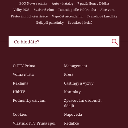
ZOO Nové začátky
Auto – katalog
7 pádů Honzy Dědka
Volby 2025
Svařené víno
Tatarák podle Pohlreicha
Aloe vera
Pěstování lichořeřišnice
Výpočet ascendentu
Tvarohové knedlíky
Nejlepší palačinky
Švestkový koláč
O FTV Prima
Management
Volná místa
Press
Reklama
Castingy a výzvy
HbbTV
Kontakty
Podmínky užívání
Zpracování osobních
údajů
Cookies
Nápověda
Vlastník FTV Prima spol.
Redakce