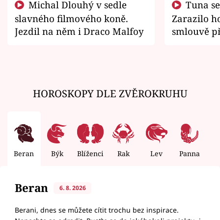
Michal Dlouhý v sedle
Tuna se chtěl vrátit domů.
slavného filmového koně.
Zarazilo ho
Jezdil na něm i Draco Malfoy
smlouvě př
zemřít
HOROSKOPY DLE ZVĚROKRUHU
Beran
Býk
Blíženci
Rak
Lev
Panna
V
Beran
6. 8. 2026
Berani, dnes se můžete cítit trochu bez inspirace.