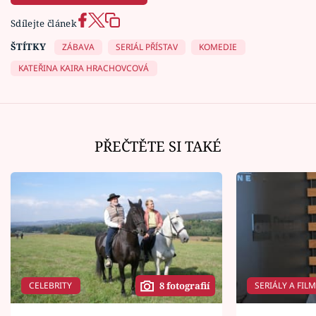
Sdílejte článek
ŠTÍTKY
ZÁBAVA
SERIÁL PŘÍSTAV
KOMEDIE
KATEŘINA KAIRA HRACHOVCOVÁ
PŘEČTĚTE SI TAKÉ
CELEBRITY
SERIÁLY A FIL
8 fotografií