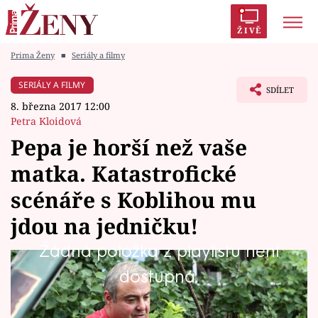
ŽIVĚ
Prima Ženy
■
Seriály a filmy
Trendy:
Polabí
Inspekce
Prostřeno!
AYTO?
SERIÁLY A FILMY
SDÍLET
Módní alarm
Zrádci
Proměny
8. března 2017 12:00
Petra Kloidová
Pepa je horší než vaše
matka. Katastrofické
Témata
scénáře s Koblihou mu
Celebrity
jdou na jedničku!
Žádná položka z playlistu není
Vztahy
Podívejte se na několik vybraných scén
dostupná.
Seriály
Přístavu dopředu. Pepa nemůže najít Koblihu
a její dcera Anča si z něj dělá legraci, když mu