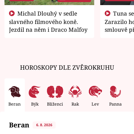
Michal Dlouhý v sedle
Tuna se chtěl vrátit domů.
slavného filmového koně.
Zarazilo ho
Jezdil na něm i Draco Malfoy
smlouvě př
zemřít
HOROSKOPY DLE ZVĚROKRUHU
Beran
Býk
Blíženci
Rak
Lev
Panna
V
Beran
6. 8. 2026