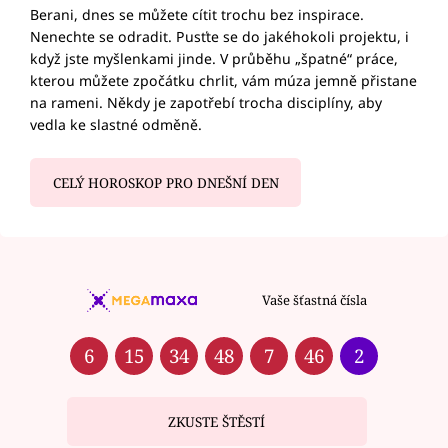
Berani, dnes se můžete cítit trochu bez inspirace.
Nenechte se odradit. Pusťte se do jakéhokoli projektu, i
když jste myšlenkami jinde. V průběhu „špatné“ práce,
kterou můžete zpočátku chrlit, vám múza jemně přistane
na rameni. Někdy je zapotřebí trocha disciplíny, aby
vedla ke slastné odměně.
CELÝ HOROSKOP PRO DNEŠNÍ DEN
Vaše šťastná čísla
6
15
34
48
7
46
2
ZKUSTE ŠTĚSTÍ