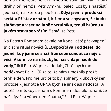
dráhy, při němž si Petr vymknul palec. Což byla naštěstí
jediná újma, kterou prodělal.
„Když jsem v produkci
seriálu Přístav oznámil, k čemu se chystám, že budu
slaňovat a viset na laně z vrtulníku, trnuli hrůzou v
jakém stavu se vrátím,“
smál se Petr.
Na Petra s Romanem čekalo na konci ještě překvapení.
Iniciační rituál nováčků.
„Odpočítávali od deseti do
jedné, kdy jsme se snažili ze sebe sundat co nejvíc
věcí. V tom, co na nás zbylo, nás chlapi hodili do
vody,“
líčil Petr Vágner a dodal: „Chtěl bych moc
poděkovat Policii ČR za to, že nám umožnila prožít
tenhle den. Pro mě určitě to byl splněný klukovský sen,
protože k jednotce URNA bych se jinak asi nedostal. A
potěšilo mě, kdy se nám s Romanem dostalo uznání, že
naše fyzička vůbec není špatná,“ řekl Petr Vágner.