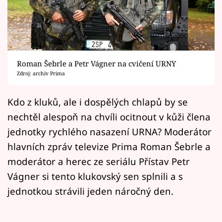
Horoskopy
Sledujte prima+
Filmový festival Karlovy Vary
Roman Šebrle a Petr Vágner na cvičení URNY
Pořady
Zdroj: archiv Prima
Mámy sobě
Kdo z kluků, ale i dospělých chlapů by se
nechtěl alespoň na chvíli ocitnout v kůži člena
Přihlášení
jednotky rychlého nasazení URNA? Moderátor
hlavních zpráv televize Prima Roman Šebrle a
moderátor a herec ze seriálu Přístav Petr
Sledujte nás
Vágner si tento klukovský sen splnili a s
jednotkou strávili jeden náročný den.