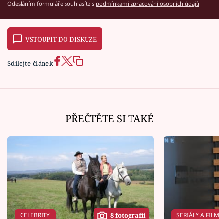
Odesláním formuláře souhlasíte s
podmínkami zpracování osobních údajů
VSTOUPIT DO DISKUZE
Sdílejte článek
PŘEČTĚTE SI TAKÉ
CELEBRITY
SERIÁLY A FIL
8 fotografií