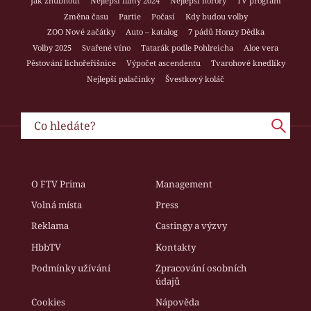
Jak zhubnout
Nejlepší filmy 2024
Nejlepší horory
TV program
Změna času
Partie
Počasí
Kdy budou volby
ZOO Nové začátky
Auto – katalog
7 pádů Honzy Dědka
Volby 2025
Svařené víno
Tatarák podle Pohlreicha
Aloe vera
Pěstování lichořeřišnice
Výpočet ascendentu
Tvarohové knedlíky
Nejlepší palačinky
Švestkový koláč
O FTV Prima
Management
Volná místa
Press
Reklama
Castingy a výzvy
HbbTV
Kontakty
Podmínky užívání
Zpracování osobních
údajů
Cookies
Nápověda