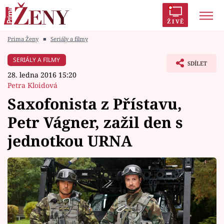
ŽIVĚ
Prima Ženy
■
Seriály a filmy
Trendy:
Polabí
Inspekce
Prostřeno!
AYTO?
SERIÁLY A FILMY
SDÍLET
Módní alarm
Zrádci
Proměny
28. ledna 2016 15:20
Petra Kloidová
Saxofonista z Přístavu,
Petr Vágner, zažil den s
Témata
jednotkou URNA
Celebrity
Vztahy
Seriály