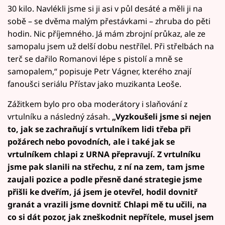
30 kilo. Navlékli jsme si ji asi v půl desáté a měli ji na
sobě – se dvěma malým přestávkami – zhruba do pěti
hodin. Nic příjemného. Já mám zbrojní průkaz, ale ze
samopalu jsem už delší dobu nestřílel. Při střelbách na
terč se dařilo Romanovi lépe s pistolí a mně se
samopalem,“ popisuje Petr Vágner, kterého znají
fanoušci seriálu Přístav jako muzikanta Leoše.
Zážitkem bylo pro oba moderátory i slaňování z
vrtulníku a následný zásah.
„Vyzkoušeli jsme si nejen
to, jak se zachraňují s vrtulníkem lidi třeba při
požárech nebo povodních, ale i také jak se
vrtulníkem chlapi z URNA přepravují. Z vrtulníku
jsme pak slanili na střechu, z ní na zem, tam jsme
zaujali pozice a podle přesně dané strategie jsme
přišli ke dveřím, já jsem je otevřel, hodil dovnitř
granát a vrazili jsme dovnitř. Chlapi mě tu učili, na
co si dát pozor, jak zneškodnit nepřítele, musel jsem