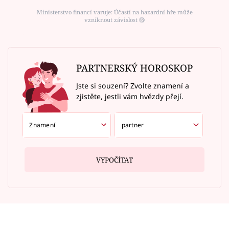
Ministerstvo financí varuje: Účastí na hazardní hře může
vzniknout závislost ⑱
PARTNERSKÝ HOROSKOP
Jste si souzení? Zvolte znamení a
zjistěte, jestli vám hvězdy přejí.
VYPOČÍTAT