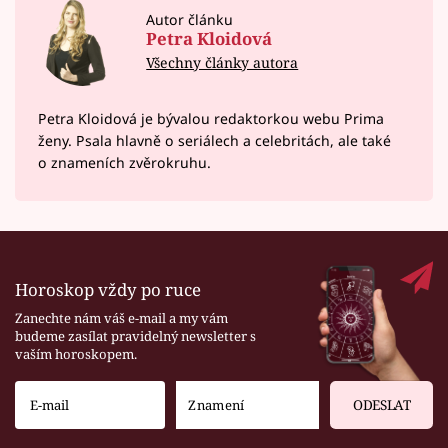
Autor článku
Petra Kloidová
Všechny články autora
Petra Kloidová je bývalou redaktorkou webu Prima
ženy. Psala hlavně o seriálech a celebritách, ale také
o znameních zvěrokruhu.
Horoskop vždy po ruce
Zanechte nám váš e-mail a my vám
budeme zasílat pravidelný newsletter s
vaším horoskopem.
ODESLAT