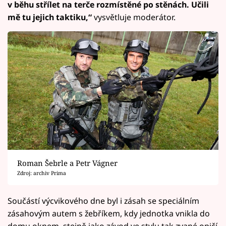
v běhu střílet na terče rozmístěné po stěnách. Učili
mě tu jejich taktiku,“
vysvětluje moderátor.
Roman Šebrle a Petr Vágner
Zdroj: archiv Prima
Součástí výcvikového dne byl i zásah se speciálním
zásahovým autem s žebříkem, kdy jednotka vnikla do
domu oknem, stejně jako závod ve stylu tak zvané opičí