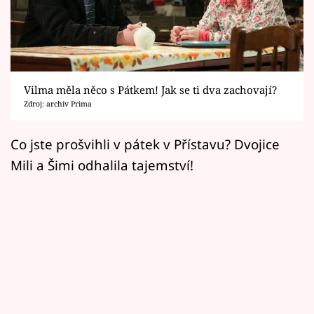
Horoskopy
Sledujte prima+
Filmový festival Karlovy Vary
Vilma měla něco s Pátkem! Jak se ti dva zachovají?
Pořady
Zdroj: archiv Prima
Mámy sobě
Co jste prošvihli v pátek v Přístavu? Dvojice
Mili a Šimi odhalila tajemství!
Přihlášení
Sledujte nás