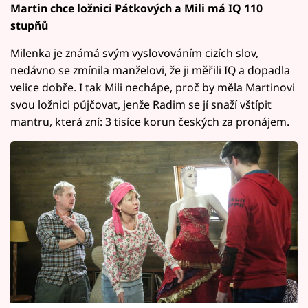
Martin chce ložnici Pátkových a Mili má IQ 110
stupňů
Milenka je známá svým vyslovováním cizích slov,
nedávno se zmínila manželovi, že ji měřili IQ a dopadla
velice dobře. I tak Mili nechápe, proč by měla Martinovi
svou ložnici půjčovat, jenže Radim se jí snaží vštípit
mantru, která zní: 3 tisíce korun českých za pronájem.