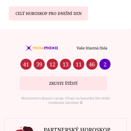
CELÝ HOROSKOP PRO DNEŠNÍ DEN
Vaše šťastná čísla
41
39
12
13
11
46
2
ZKUSTE ŠTĚSTÍ
Ministerstvo financí varuje: Účastí na hazardní hře může
vzniknout závislost ⑱
PARTNERSKÝ HOROSKOP