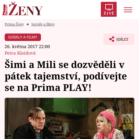
ŽIVĚ
Prima Ženy
■
Seriály a filmy
Trendy:
Polabí
Inspekce
Prostřeno!
AYTO?
SERIÁLY A FILMY
SDÍLET
Módní alarm
Zrádci
Proměny
26. května 2017 22:00
Petra Kloidová
Šimi a Mili se dozvěděli v
pátek tajemství, podívejte
Témata
se na Prima PLAY!
Celebrity
Vztahy
Seriály