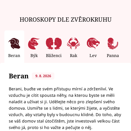
HOROSKOPY DLE ZVĚROKRUHU
Beran
Býk
Blíženci
Rak
Lev
Panna
V
Beran
9. 8. 2026
Berani, buďte ve svém přístupu mírní a zdrženliví. Ve
vzduchu je cítit spousta něhy, na kterou byste se měli
naladit a užívat si ji. Udělejte něco pro zlepšení svého
domova. Usmiřte se s lidmi, se kterými žijete, a vyčistěte
vzduch, aby vztahy byly v budoucnu klidné. Do toho, aby
se váš domov stal útočištěm, jste investovali velkou část
svého já, proto si ho važte a pečujte o něj.