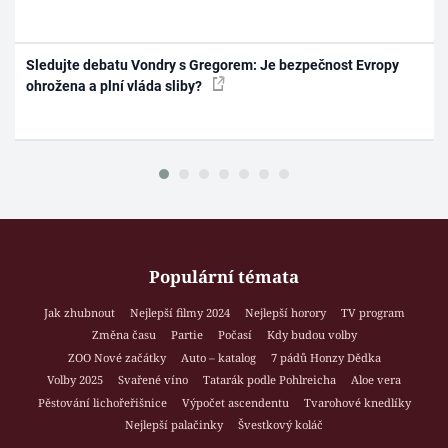
Sledujte debatu Vondry s Gregorem: Je bezpečnost Evropy
ohrožena a plní vláda sliby?
Populární témata
Jak zhubnout
Nejlepší filmy 2024
Nejlepší horory
TV program
Změna času
Partie
Počasí
Kdy budou volby
ZOO Nové začátky
Auto – katalog
7 pádů Honzy Dědka
Volby 2025
Svařené víno
Tatarák podle Pohlreicha
Aloe vera
Pěstování lichořeřišnice
Výpočet ascendentu
Tvarohové knedlíky
Nejlepší palačinky
Švestkový koláč