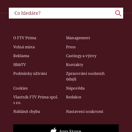
O FTV Prima
Management
Volná místa
Press
Reklama
Castingy a výzvy
HbbTV
Kontakty
Podmínky užívání
Zpracování osobních
údajů
Cookies
Nápověda
Vlastník FTV Prima spol.
Redakce
s r.o.
Nahlásit chybu
Nastavení soukromí
App Store