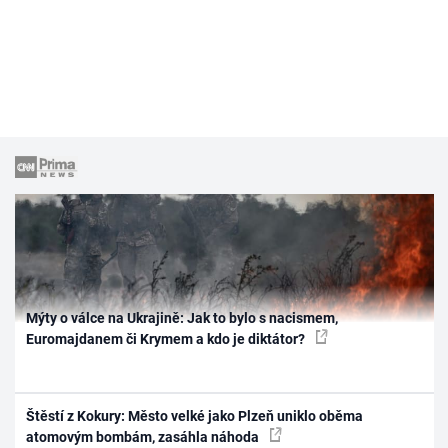
Mýty o válce na Ukrajině: Jak to bylo s nacismem,
Euromajdanem či Krymem a kdo je diktátor?
Štěstí z Kokury: Město velké jako Plzeň uniklo oběma
atomovým bombám, zasáhla náhoda