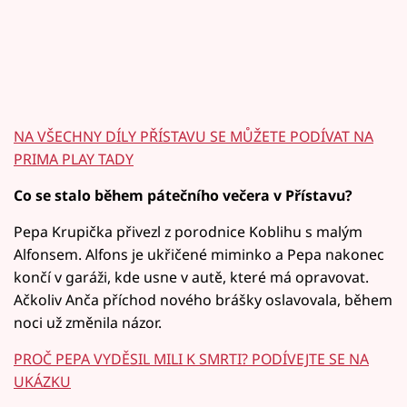
NA VŠECHNY DÍLY PŘÍSTAVU SE MŮŽETE PODÍVAT NA
PRIMA PLAY TADY
Co se stalo během pátečního večera v Přístavu?
Pepa Krupička přivezl z porodnice Koblihu s malým
Alfonsem. Alfons je ukřičené miminko a Pepa nakonec
končí v garáži, kde usne v autě, které má opravovat.
Ačkoliv Anča příchod nového brášky oslavovala, během
noci už změnila názor.
PROČ PEPA VYDĚSIL MILI K SMRTI? PODÍVEJTE SE NA
UKÁZKU