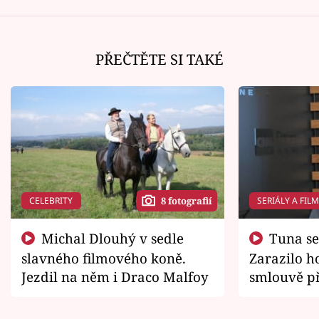
PŘEČTĚTE SI TAKÉ
CELEBRITY
SERIÁLY A FIL
8 fotografií
Michal Dlouhý v sedle
Tuna se chtěl vrátit domů.
slavného filmového koně.
Zarazilo ho
Jezdil na něm i Draco Malfoy
smlouvě př
zemřít