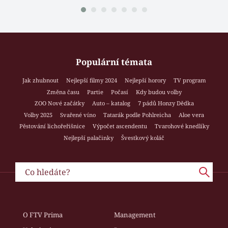
Populární témata
Jak zhubnout
Nejlepší filmy 2024
Nejlepší horory
TV program
Změna času
Partie
Počasí
Kdy budou volby
ZOO Nové začátky
Auto – katalog
7 pádů Honzy Dědka
Volby 2025
Svařené víno
Tatarák podle Pohlreicha
Aloe vera
Pěstování lichořeřišnice
Výpočet ascendentu
Tvarohové knedlíky
Nejlepší palačinky
Švestkový koláč
O FTV Prima
Management