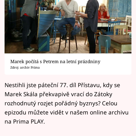
Horoskopy
Sledujte prima+
Filmový festival Karlovy Vary
Pořady
Mámy sobě
Marek počítá s Petrem na letní prázdniny
Zdroj: archiv Prima
Přihlášení
Nestihli jste páteční 77. díl Přístavu, kdy se
Marek Skála překvapivě vrací do Zátoky
rozhodnutý rozjet pořádný byznys? Celou
Sledujte nás
epizodu můžete vidět v našem online archivu
na Prima PLAY.