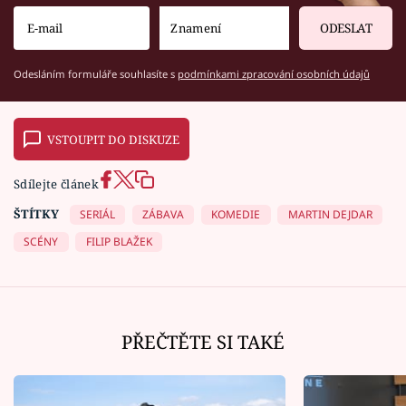
ODESLAT
Odesláním formuláře souhlasíte s
podmínkami zpracování osobních údajů
VSTOUPIT DO DISKUZE
Sdílejte článek
ŠTÍTKY
SERIÁL
ZÁBAVA
KOMEDIE
MARTIN DEJDAR
SCÉNY
FILIP BLAŽEK
PŘEČTĚTE SI TAKÉ