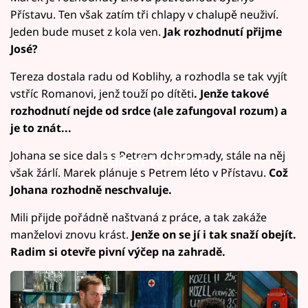
Přístavu. Ten však zatím tři chlapy v chalupě neuživí.
Jeden bude muset z kola ven.
Jak rozhodnutí přijme
José?
Tereza dostala radu od Koblihy, a rozhodla se tak vyjít
vstříc Romanovi, jenž touží po dítěti
. Jenže takové
rozhodnutí nejde od srdce (ale zafungoval rozum) a
je to znát...
Johana se sice dala s Petrem dohromady, stále na něj
Failed to fetch
však žárlí. Marek plánuje s Petrem léto v Přístavu.
Což
Johana rozhodně neschvaluje.
Mili přijde pořádně naštvaná z práce, a tak zakáže
manželovi znovu krást.
Jenže on se jí i tak snaží obejít.
Radim si otevře pivní výčep na zahradě.