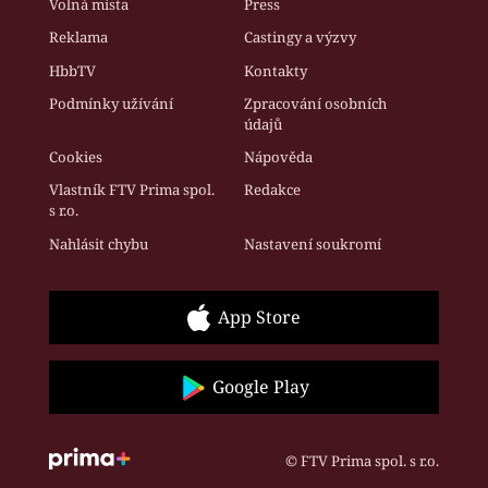
Volná místa
Press
Reklama
Castingy a výzvy
HbbTV
Kontakty
Podmínky užívání
Zpracování osobních
údajů
Cookies
Nápověda
Vlastník FTV Prima spol.
Redakce
s r.o.
Nahlásit chybu
Nastavení soukromí
App Store
Google Play
© FTV Prima spol. s r.o.