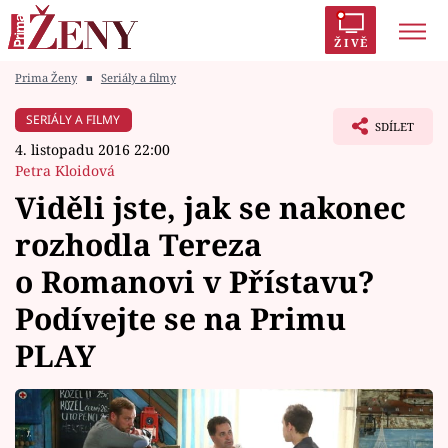
ŽIVĚ
Prima Ženy
■
Seriály a filmy
Trendy:
Polabí
Inspekce
Prostřeno!
AYTO?
SERIÁLY A FILMY
SDÍLET
Módní alarm
Zrádci
Proměny
4. listopadu 2016 22:00
Petra Kloidová
Viděli jste, jak se nakonec
rozhodla Tereza
Témata
o Romanovi v Přístavu?
Celebrity
Podívejte se na Primu
PLAY
Vztahy
Seriály