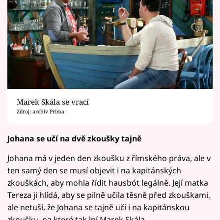
Marek Skála se vrací
Zdroj: archiv Prima
Johana se učí na dvě zkoušky tajně
Johana má v jeden den zkoušku z římského práva, ale v
ten samý den se musí objevit i na kapitánských
zkouškách, aby mohla řídit hausbót legálně. Její matka
Tereza ji hlídá, aby se pilně učila těsně před zkouškami,
ale netuší, že Johana se tajně učí i na kapitánskou
zkoušku, na které tak lpí Marek Skála.