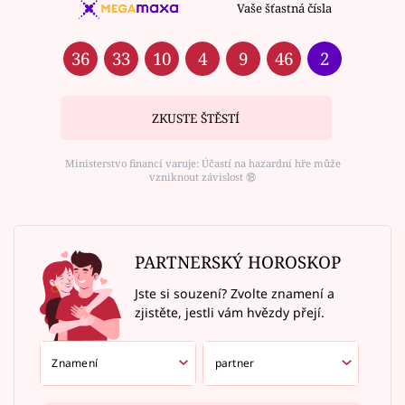
Vaše šťastná čísla
36
33
10
4
9
46
2
ZKUSTE ŠTĚSTÍ
Ministerstvo financí varuje: Účastí na hazardní hře může
vzniknout závislost ⑱
PARTNERSKÝ HOROSKOP
Jste si souzení? Zvolte znamení a
zjistěte, jestli vám hvězdy přejí.