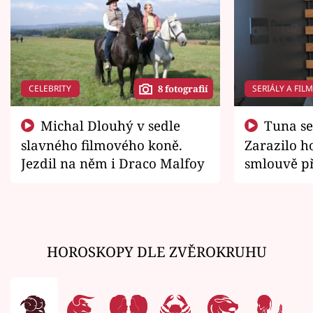
CELEBRITY
SERIÁLY A FIL
8 fotografií
Michal Dlouhý v sedle
Tuna se chtěl vrátit domů.
slavného filmového koně.
Zarazilo ho
Jezdil na něm i Draco Malfoy
smlouvě př
zemřít
HOROSKOPY DLE ZVĚROKRUHU