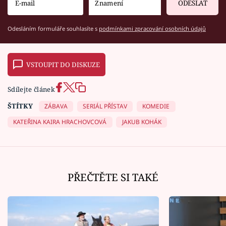
ODESLAT
Odesláním formuláře souhlasíte s
podmínkami zpracování osobních údajů
VSTOUPIT DO DISKUZE
Sdílejte článek
ŠTÍTKY
ZÁBAVA
SERIÁL PŘÍSTAV
KOMEDIE
KATEŘINA KAIRA HRACHOVCOVÁ
JAKUB KOHÁK
PŘEČTĚTE SI TAKÉ