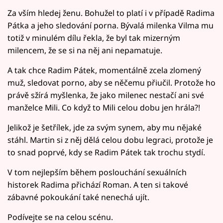
Za vším hledej ženu. Bohužel to platí i v případě Radima
Pátka a jeho sledování porna. Bývalá milenka Vilma mu
totiž v minulém dílu řekla, že byl tak mizerným
milencem, že se si na něj ani nepamatuje.
A tak chce Radim Pátek, momentálně zcela zlomený
muž, sledovat porno, aby se něčemu přiučil. Protože ho
právě sžírá myšlenka, že jako milenec nestačí ani své
manželce Mili. Co když to Mili celou dobu jen hrála?!
Jelikož je šetřílek, jde za svým synem, aby mu nějaké
stáhl. Martin si z něj dělá celou dobu legraci, protože je
to snad poprvé, kdy se Radim Pátek tak trochu stydí.
V tom nejlepším během poslouchání sexuálních
historek Radima přichází Roman. A ten si takové
zábavné pokoukání také nenechá ujít.
Podívejte se na celou scénu.