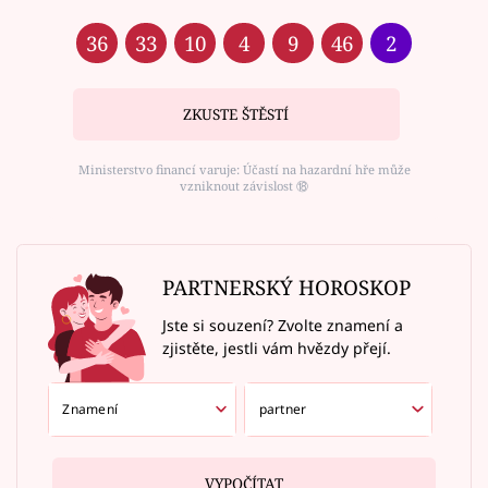
36
33
10
4
9
46
2
ZKUSTE ŠTĚSTÍ
Ministerstvo financí varuje: Účastí na hazardní hře může
vzniknout závislost ⑱
PARTNERSKÝ HOROSKOP
Jste si souzení? Zvolte znamení a
zjistěte, jestli vám hvězdy přejí.
VYPOČÍTAT