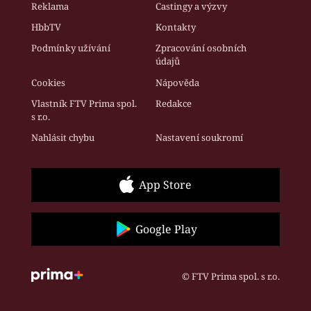
Reklama
Castingy a výzvy
HbbTV
Kontakty
Podmínky užívání
Zpracování osobních
údajů
Cookies
Nápověda
Vlastník FTV Prima spol.
Redakce
s r.o.
Nahlásit chybu
Nastavení soukromí
App Store
Google Play
© FTV Prima spol. s r.o.