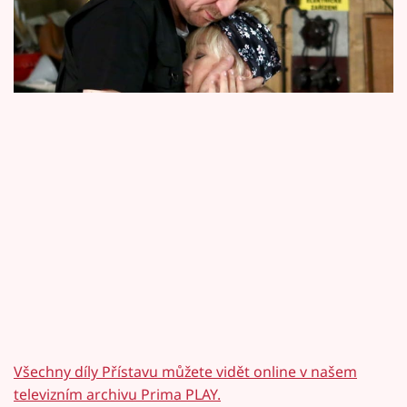
Horoskopy
pátečního Přístavu. Celý díl si můžete přehrát
na Prima PLAY!
Sledujte prima+
Filmový festival Karlovy Vary
Pořady
Mámy sobě
Přihlášení
Sledujte nás
Všechny díly Přístavu můžete vidět online v našem
televizním archivu Prima PLAY.