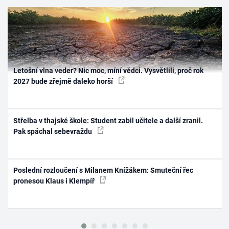
Letošní vlna veder? Nic moc, míní vědci. Vysvětlili, proč rok
2027 bude zřejmě daleko horší
Střelba v thajské škole: Student zabil učitele a další zranil.
Pak spáchal sebevraždu
Poslední rozloučení s Milanem Knížákem: Smuteční řec
pronesou Klaus i Klempíř