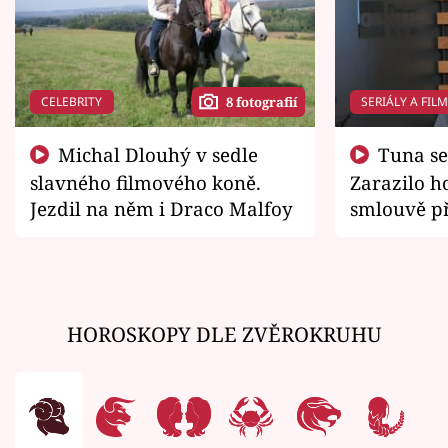
CELEBRITY
SERIÁLY A FIL
8 fotografií
Michal Dlouhý v sedle
Tuna se chtěl vrátit domů.
slavného filmového koně.
Zarazilo ho
Jezdil na něm i Draco Malfoy
smlouvě př
zemřít
HOROSKOPY DLE ZVĚROKRUHU