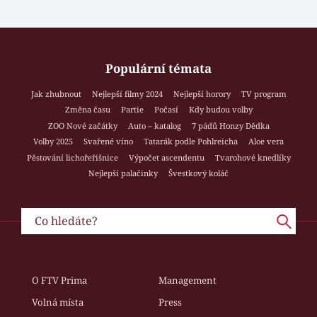
Populární témata
Jak zhubnout
Nejlepší filmy 2024
Nejlepší horory
TV program
Změna času
Partie
Počasí
Kdy budou volby
ZOO Nové začátky
Auto – katalog
7 pádů Honzy Dědka
Volby 2025
Svařené víno
Tatarák podle Pohlreicha
Aloe vera
Pěstování lichořeřišnice
Výpočet ascendentu
Tvarohové knedlíky
Nejlepší palačinky
Švestkový koláč
O FTV Prima
Management
Volná místa
Press