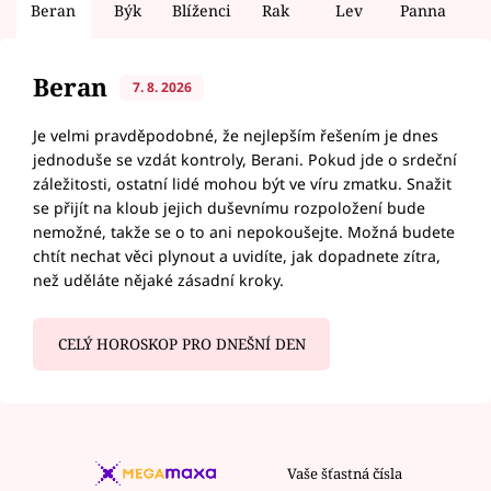
Beran
Býk
Blíženci
Rak
Lev
Panna
V
Beran
7. 8. 2026
Je velmi pravděpodobné, že nejlepším řešením je dnes
jednoduše se vzdát kontroly, Berani. Pokud jde o srdeční
záležitosti, ostatní lidé mohou být ve víru zmatku. Snažit
se přijít na kloub jejich duševnímu rozpoložení bude
nemožné, takže se o to ani nepokoušejte. Možná budete
chtít nechat věci plynout a uvidíte, jak dopadnete zítra,
než uděláte nějaké zásadní kroky.
CELÝ HOROSKOP PRO DNEŠNÍ DEN
Vaše šťastná čísla