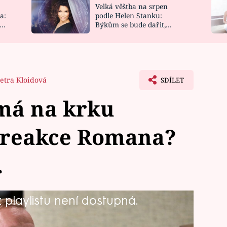
Velká věštba na srpen
NOVINKY
ZAHRADA
a:
podle Helen Stanku:
y
Býkům se bude dařit,
VIDEORECEPTY
DESIGN
Vodnáře čeká jízda
etra Kloidová
SDÍLET
má na krku
í reakce Romana?
.
playlistu není dostupná.
elem Přístavu, ale také možná
 Skálová, pražská soudkyně, zjistila,