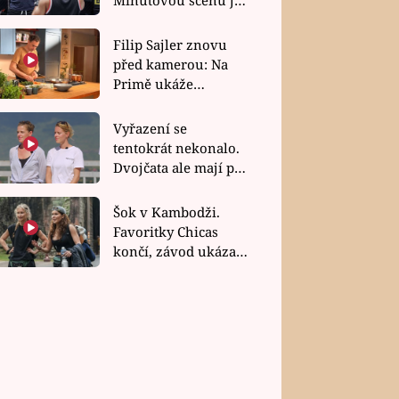
bez dubla
Filip Sajler znovu
před kamerou: Na
Primě ukáže
poctivou kuchyni i
rychlé recepty
Vyřazení se
tentokrát nekonalo.
Dvojčata ale mají po
uzavření třetí etapy
závodu nůž na krku
Šok v Kambodži.
Favoritky Chicas
končí, závod ukázal
svou nejtvrdší tvář