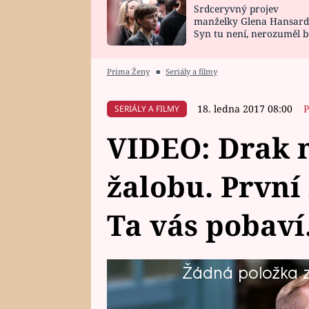
Srdceryvný projev
SNÁŘ
CELEBRITY
manželky Glena Hansard
Syn tu není, nerozuměl b
HOROSKOP NA
VAŘENÍ
tomu, vysvětlila
ROK 2023
Prima Ženy
■
Seriály a filmy
18. ledna 2017 08:00
P
SERIÁLY A FILMY
VIDEO: Drak 
žalobu. Prvn
Ta vás pobaví
Žádná položka z 
Adam Drak je nejen novým majit
novým obyvatelem věznice. Tereza