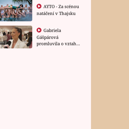
AYTO - Za scénou
natáčení v Thajsku
Gabriela
Gášpárová
promluvila o vztahu
a zakládání rodiny