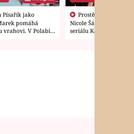
Prostě si o to řekla! Takhle
Marek pomáhá
Nicole Šáchová získala r
 vrahovi. V Polabí
seriálu Kamarádi
osti