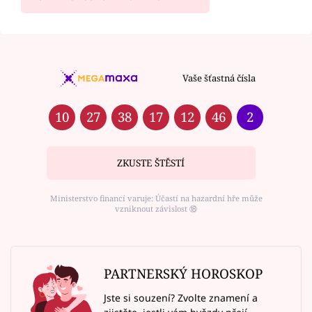
Vaše šťastná čísla
10
27
38
17
12
46
2
ZKUSTE ŠTĚSTÍ
Ministerstvo financí varuje: Účastí na hazardní hře může
vzniknout závislost ⑱
PARTNERSKÝ HOROSKOP
Jste si souzení? Zvolte znamení a