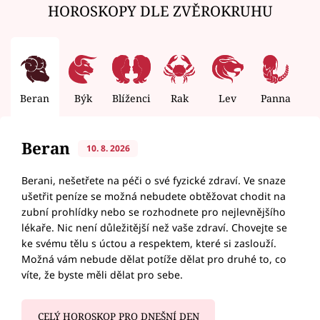
HOROSKOPY DLE ZVĚROKRUHU
Beran
Býk
Blíženci
Rak
Lev
Panna
V
Beran
10. 8. 2026
Berani, nešetřete na péči o své fyzické zdraví. Ve snaze
ušetřit peníze se možná nebudete obtěžovat chodit na
zubní prohlídky nebo se rozhodnete pro nejlevnějšího
lékaře. Nic není důležitější než vaše zdraví. Chovejte se
ke svému tělu s úctou a respektem, které si zaslouží.
Možná vám nebude dělat potíže dělat pro druhé to, co
víte, že byste měli dělat pro sebe.
CELÝ HOROSKOP PRO DNEŠNÍ DEN