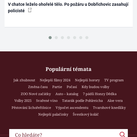
V chatce leželo ohořelé tělo. Po požáru u Dobřichovic zasahují
policisté
Populární témata
Jak zhubnout
Nejlepší filmy 2024
Nejlepší horory
TV program
Změna času
Partie
Počasí
Kdy budou volby
ZOO Nové začátky
Auto – katalog
7 pádů Honzy Dědka
Volby 2025
Svařené víno
Tatarák podle Pohlreicha
Aloe vera
Pěstování lichořeřišnice
Výpočet ascendentu
Tvarohové knedlíky
Nejlepší palačinky
Švestkový koláč