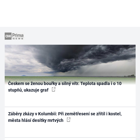
Českem se ženou bouřky a silný vítr. Teplota spadla i o 10
stupňů, ukazuje graf
Záběry zkázy v Kolumbii: Při zemětřesení se zřítil i kostel,
města hlásí desítky mrtvých