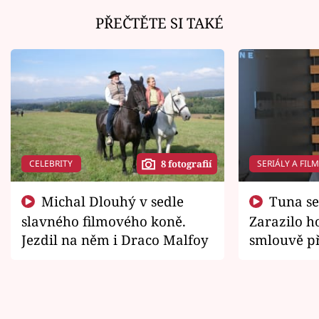
PŘEČTĚTE SI TAKÉ
CELEBRITY
SERIÁLY A FIL
8 fotografií
Michal Dlouhý v sedle
Tuna se chtěl vrátit domů.
slavného filmového koně.
Zarazilo ho
Jezdil na něm i Draco Malfoy
smlouvě př
zemřít