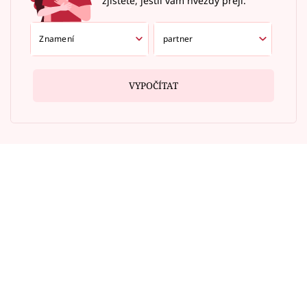
zjistěte, jestli vám hvězdy přejí.
VYPOČÍTAT