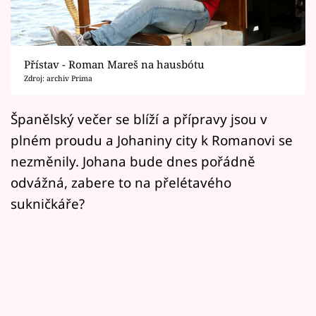
Horoskopy
Sledujte prima+
Přístav - Roman Mareš na hausbótu
Filmový festival Karlovy Vary
Zdroj: archiv Prima
Pořady
Španělský večer se blíží a přípravy jsou v
plném proudu a Johaniny city k Romanovi se
Mámy sobě
nezměnily. Johana bude dnes pořádně
odvážná, zabere to na přelétavého
Přihlášení
sukničkáře?
Sledujte nás