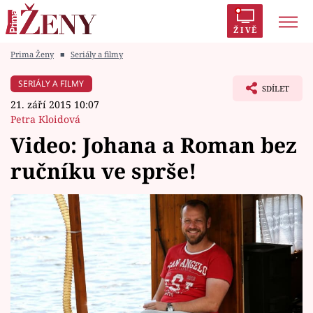
ŽIVĚ
Prima Ženy
■
Seriály a filmy
Trendy:
Polabí
Inspekce
Prostřeno!
AYTO?
SERIÁLY A FILMY
SDÍLET
Módní alarm
Zrádci
Proměny
21. září 2015 10:07
Petra Kloidová
Video: Johana a Roman bez
ručníku ve sprše!
Témata
Celebrity
Vztahy
Seriály