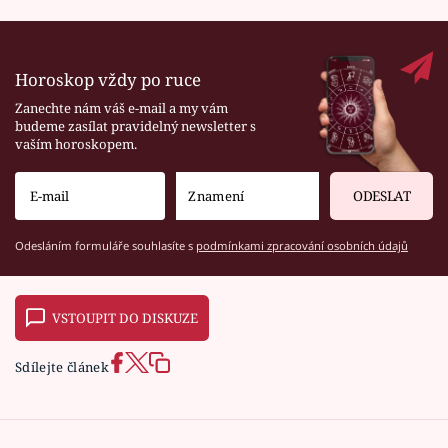
Horoskop vždy po ruce
Zanechte nám váš e-mail a my vám
budeme zasílat pravidelný newsletter s
vaším horoskopem.
ODESLAT
Odesláním formuláře souhlasíte s
podmínkami zpracování osobních údajů
VSTOUPIT DO DISKUZE
Sdílejte článek