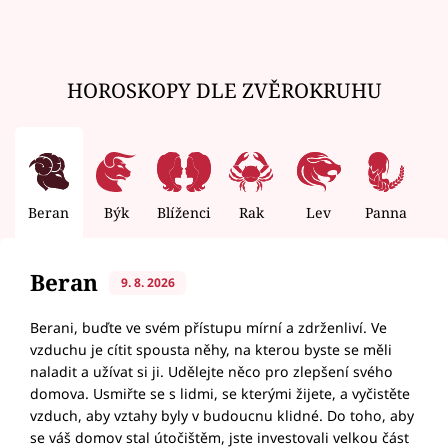
HOROSKOPY DLE ZVĚROKRUHU
Beran
Býk
Blíženci
Rak
Lev
Panna
V
Beran
9. 8. 2026
Berani, buďte ve svém přístupu mírní a zdrženliví. Ve
vzduchu je cítit spousta něhy, na kterou byste se měli
naladit a užívat si ji. Udělejte něco pro zlepšení svého
domova. Usmiřte se s lidmi, se kterými žijete, a vyčistěte
vzduch, aby vztahy byly v budoucnu klidné. Do toho, aby
se váš domov stal útočištěm, jste investovali velkou část