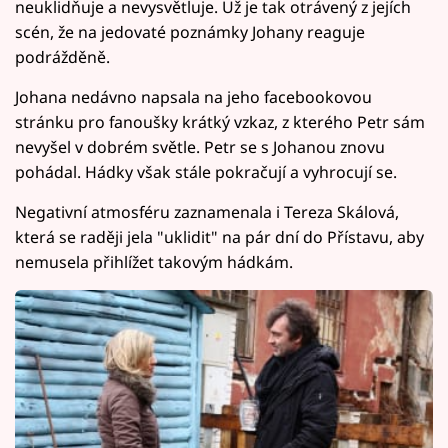
neuklidňuje a nevysvětluje. Už je tak otrávený z jejích
scén, že na jedovaté poznámky Johany reaguje
podrážděně.
Johana nedávno napsala na jeho facebookovou
stránku pro fanoušky krátký vzkaz, z kterého Petr sám
nevyšel v dobrém světle. Petr se s Johanou znovu
pohádal. Hádky však stále pokračují a vyhrocují se.
Negativní atmosféru zaznamenala i Tereza Skálová,
která se raději jela "uklidit" na pár dní do Přístavu, aby
nemusela přihlížet takovým hádkám.