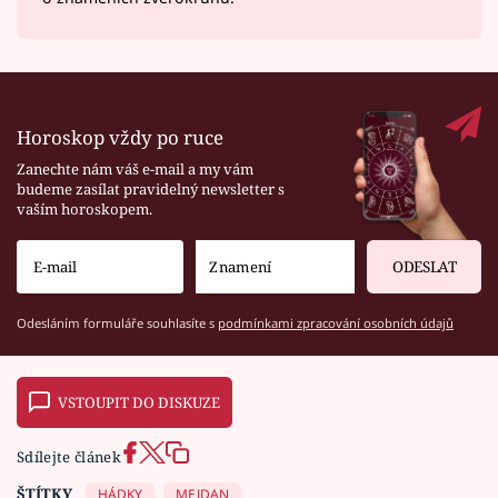
Horoskop vždy po ruce
Zanechte nám váš e-mail a my vám
budeme zasílat pravidelný newsletter s
vaším horoskopem.
ODESLAT
Odesláním formuláře souhlasíte s
podmínkami zpracování osobních údajů
VSTOUPIT DO DISKUZE
Sdílejte článek
ŠTÍTKY
HÁDKY
MEJDAN