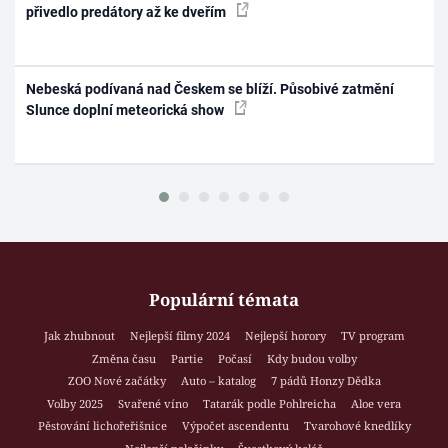
přivedlo predátory až ke dveřím
Nebeská podívaná nad Českem se blíží. Působivé zatmění
Slunce doplní meteorická show
Populární témata
Jak zhubnout
Nejlepší filmy 2024
Nejlepší horory
TV program
Změna času
Partie
Počasí
Kdy budou volby
ZOO Nové začátky
Auto – katalog
7 pádů Honzy Dědka
Volby 2025
Svařené víno
Tatarák podle Pohlreicha
Aloe vera
Pěstování lichořeřišnice
Výpočet ascendentu
Tvarohové knedlíky