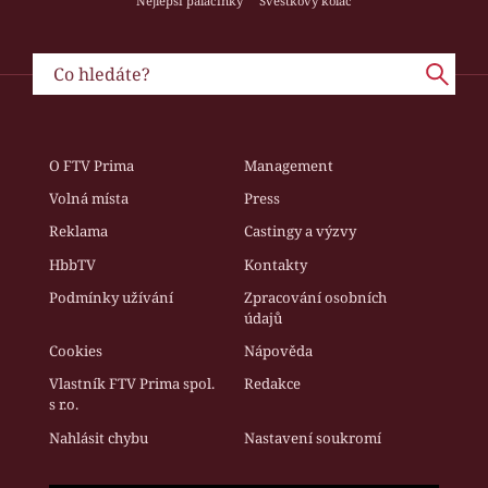
Nejlepší palačinky
Švestkový koláč
O FTV Prima
Management
Volná místa
Press
Reklama
Castingy a výzvy
HbbTV
Kontakty
Podmínky užívání
Zpracování osobních
údajů
Cookies
Nápověda
Vlastník FTV Prima spol.
Redakce
s r.o.
Nahlásit chybu
Nastavení soukromí