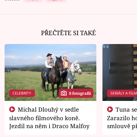
PŘEČTĚTE SI TAKÉ
CELEBRITY
SERIÁLY A FIL
8 fotografií
Michal Dlouhý v sedle
Tuna se chtěl vrátit domů.
slavného filmového koně.
Zarazilo ho
Jezdil na něm i Draco Malfoy
smlouvě př
zemřít