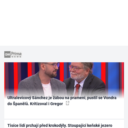
Ultralevicový Sánchez je žábou na prameni, pustil se Vondra
do Španělů. Kritizoval i Gregor
Tisíce lidí prchají před krokodýly. Stoupající keňské jezero