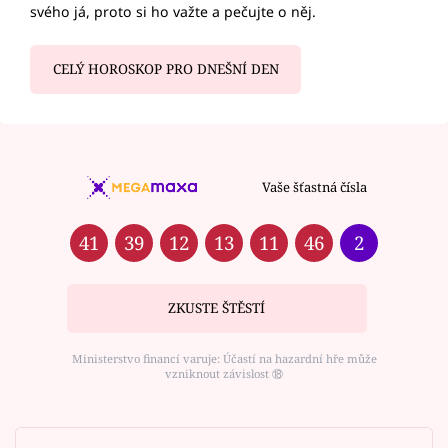
svého já, proto si ho važte a pečujte o něj.
CELÝ HOROSKOP PRO DNEŠNÍ DEN
Vaše šťastná čísla
41
39
12
13
11
46
2
ZKUSTE ŠTĚSTÍ
Ministerstvo financí varuje: Účastí na hazardní hře může
vzniknout závislost ⑱