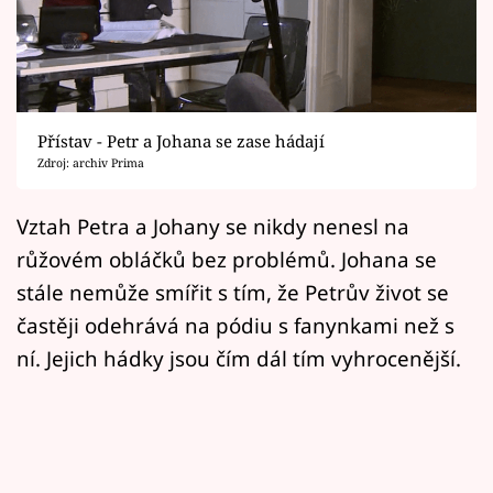
Horoskopy
Sledujte prima+
Filmový festival Karlovy Vary
Přístav - Petr a Johana se zase hádají
Pořady
Zdroj: archiv Prima
Mámy sobě
Vztah Petra a Johany se nikdy nenesl na
růžovém obláčků bez problémů. Johana se
Přihlášení
stále nemůže smířit s tím, že Petrův život se
častěji odehrává na pódiu s fanynkami než s
ní. Jejich hádky jsou čím dál tím vyhrocenější.
Sledujte nás