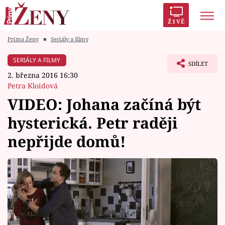
ŽIVĚ
Prima Ženy
■
Seriály a filmy
Trendy:
Polabí
Inspekce
Prostřeno!
AYTO?
SERIÁLY A FILMY
SDÍLET
Módní alarm
Zrádci
Proměny
2. března 2016 16:30
Petra Kloidová
VIDEO: Johana začíná být
hysterická. Petr raději
Témata
nepřijde domů!
Celebrity
Vztahy
Seriály