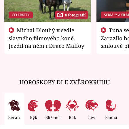
CELEBRITY
SERIÁLY A FIL
8 fotografií
Michal Dlouhý v sedle
Tuna se chtěl vrátit domů.
slavného filmového koně.
Zarazilo ho
Jezdil na něm i Draco Malfoy
smlouvě př
zemřít
HOROSKOPY DLE ZVĚROKRUHU
Beran
Býk
Blíženci
Rak
Lev
Panna
V