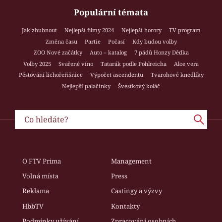
Populární témata
Jak zhubnout
Nejlepší filmy 2024
Nejlepší horory
TV program
Změna času
Partie
Počasí
Kdy budou volby
ZOO Nové začátky
Auto – katalog
7 pádů Honzy Dědka
Volby 2025
Svařené víno
Tatarák podle Pohlreicha
Aloe vera
Pěstování lichořeřišnice
Výpočet ascendentu
Tvarohové knedlíky
Nejlepší palačinky
Švestkový koláč
O FTV Prima
Management
Volná místa
Press
Reklama
Castingy a výzvy
HbbTV
Kontakty
Podmínky užívání
Zpracování osobních