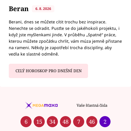
Beran
6. 8. 2026
Berani, dnes se můžete cítit trochu bez inspirace.
Nenechte se odradit. Pusťte se do jakéhokoli projektu, i
když jste myšlenkami jinde. V průběhu „špatné“ práce,
kterou můžete zpočátku chrlit, vám múza jemně přistane
na rameni. Někdy je zapotřebí trocha disciplíny, aby
vedla ke slastné odměně.
CELÝ HOROSKOP PRO DNEŠNÍ DEN
Vaše šťastná čísla
6
15
34
48
7
46
2