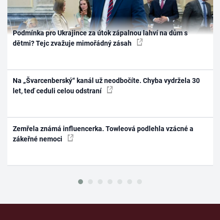
Podmínka pro Ukrajince za útok zápalnou lahví na dům s
dětmi? Tejc zvažuje mimořádný zásah
Na „Švarcenberský“ kanál už neodbočíte. Chyba vydržela 30
let, teď ceduli celou odstraní
Zemřela známá influencerka. Towleová podlehla vzácné a
zákeřné nemoci