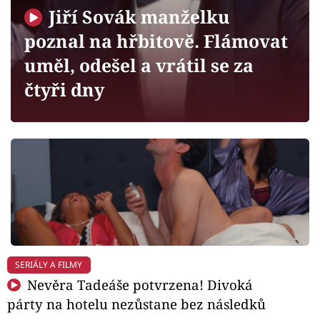
Horoskopy
Jiří Sovák manželku
Sledujte prima+
poznal na hřbitově. Flámovat
uměl, odešel a vrátil se za
Filmový festival Karlovy Vary
čtyři dny
Pořady
Mámy sobě
Přihlášení
Sledujte nás
SERIÁLY A FILMY
Nevěra Tadeáše potvrzena! Divoká
párty na hotelu nezůstane bez následků