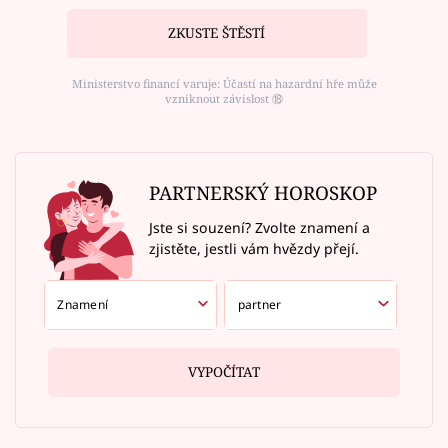
ZKUSTE ŠTĚSTÍ
Ministerstvo financí varuje: Účastí na hazardní hře může
vzniknout závislost ⑱
PARTNERSKÝ HOROSKOP
Jste si souzení? Zvolte znamení a
zjistěte, jestli vám hvězdy přejí.
VYPOČÍTAT